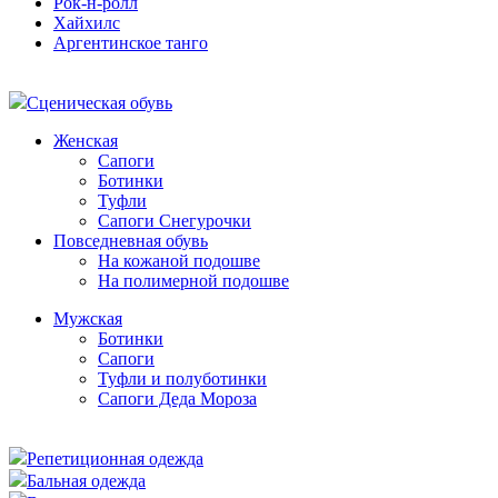
Рок-н-ролл
Хайхилс
Аргентинское танго
Сценическая обувь
Женская
Сапоги
Ботинки
Туфли
Сапоги Снегурочки
Повседневная обувь
На кожаной подошве
На полимерной подошве
Мужская
Ботинки
Сапоги
Туфли и полуботинки
Сапоги Деда Мороза
Репетиционная одежда
Бальная одежда