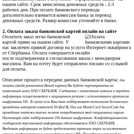
нашем сайте. Срок зачисления денежных средств - 2-3
рабочих дня. При оплате банковского перевода
дополнительно взимается комиссия банка за перевод
денежных средств. Размер комиссии уточняйте в банке.
2. Оплата заказа банковской картой онлайн на сайте
Оплатить заказ легко банковской
картой прямо на нашем сайте. У
нас заключен прямой договор на услуги Интернет-эквайринга
от Сбербанка. Оплата совершается онлайн
после подтвержения и согласования заказа с менеджером
магазина. Вам на почту будет отправлено письмо со сслыкой
для оплаты.
Описание процесса передачи данных банковской карты:
для
оплаты (ввода реквизитов Вашей карты) Вы будете перенаправлены на
платежный шлюз ПАО СБЕРБАНК. Соединение с платежным шлюзом и передача
информации осуществляется в защищенном режиме с использованием протокола
шифрования SSL. В случае если Ваш банк поддерживает технологию безопасного
проведения интернет-платежей Verified By Visa или MasterCard SecureCode для
проведения платежа также может потребоваться ввод специального пароля.
Настоящий сайт поддерживает 256-битное шифрование. Конфиденциальность
сообщаемой персональной информации обеспечивается ПАО СБЕРБАНК.
Введенная информация не будет предоставлена третьим лицам за исключением
случаев, предусмотренных законодательством РФ. Проведение платежей по