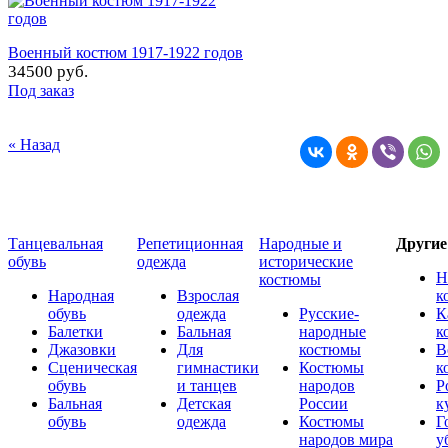
Военный костюм 1917-1922 годов
34500 руб.
Под заказ
« Назад
Танцевальная
Репетиционная
Народные и
Други
обувь
одежда
исторические
Н
костюмы
Народная
Взрослая
к
обувь
одежда
Русские-
К
Балетки
Бальная
народные
к
Джазовки
Для
костюмы
В
Сценическая
гимнастики
Костюмы
к
обувь
и танцев
народов
Р
Бальная
Детская
России
к
обувь
одежда
Костюмы
Г
народов мира
у