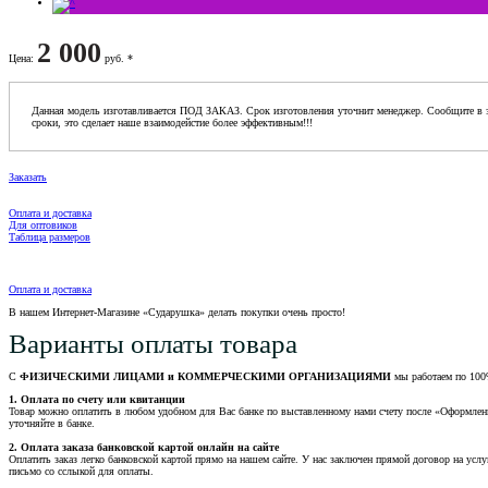
2 000
Цена
:
руб. *
Данная модель изготавливается ПОД ЗАКАЗ. Срок изготовления уточнит менеджер. Сообщите в з
сроки, это сделает наше взаимодейстие более эффективным!!!
Заказать
Оплата и доставка
Для оптовиков
Таблица размеров
Оплата и доставка
В нашем Интернет-Магазине «Сударушка» делать покупки очень просто!
Варианты оплаты товара
С
ФИЗИЧЕСКИМИ ЛИЦАМИ и КОММЕРЧЕСКИМИ ОРГАНИЗАЦИЯМИ
мы работаем по 100
1. Оплата по счету или квитанции
Товар можно оплатить в любом удобном для Вас банке по выставленному нами счету после «Оформления 
уточняйте в банке.
2. Оплата заказа банковской картой онлайн на сайте
Оплатить заказ легко банковской картой прямо на нашем сайте. У нас заключен прямой договор на услу
письмо со сслыкой для оплаты.