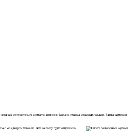
 перевода дополнительно взимается комиссия банка за перевод денежных средств. Размер комиссии
аза с менеджером магазина. Вам на почту будет отправлено