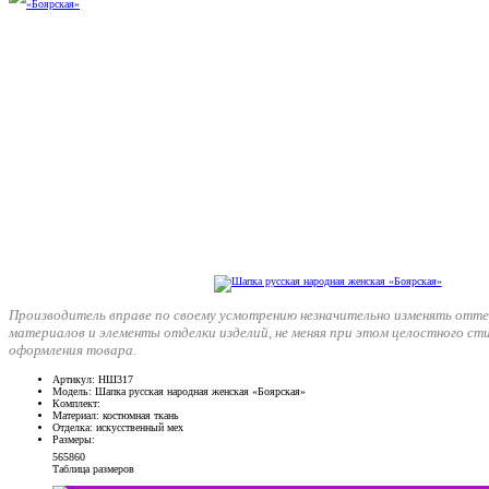
Производитель вправе по своему усмотрению незначительно изменять отте
материалов и элементы отделки изделий, не меняя при этом целостного ст
оформления товара.
Артикул
: НШ317
Модель
: Шапка русская народная женская «Боярская»
Комплект
:
Материал
: костюмная ткань
Отделка
: искусственный мех
Размеры
:
56
58
60
Таблица размеров