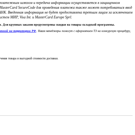
с платежным шлюзом и передача информации осуществляется в защищенном
ли MasterCard SecureCode для проведения платежа также может потребоваться ввод
НК. Введенная информация не будет предоставлена третьим лицам за исключением
м МИР, Visa Int. и MasterCard Europe Sprl.
ки. Для крупных заказов предусмотрены скидки на товары складской программы.
денной на территории РФ
. Наши м
енеджеры помогут с оформлением ТЗ на конкурсную процедуру,
чения товара и выгодной стоимости доставки.