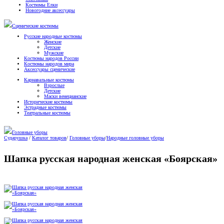
Костюмы Елки
Новогодние аксессуары
Сценические костюмы
Русские народные костюмы
Женские
Детские
Мужские
Костюмы народов России
Костюмы народов мира
Аксессуары сценические
Карнавальные костюмы
Взрослые
Детские
Маски венецианские
Исторические костюмы
Эстрадные костюмы
Театральные костюмы
Головные уборы
Сударушка
/
Каталог товаров
/
Головные уборы
/
Народные головные уборы
Шапка русская народная женская «Боярская»