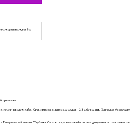
аказе критичные для Вас
% предоплате.
заказа» на нашем сайте. Срок зачисления денежных средств - 2-3 рабочих дня. При оплате банковского
ги Интернет-эквайринга от Сбербанка. Оплата совершается онлайн после подтвержения и согласования зак