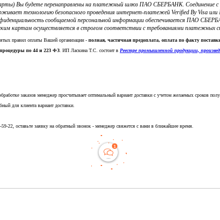
 карты) Вы будете перенаправлены на платежный шлюз ПАО СБЕРБАНК. Соединение 
ерживает технологию безопасного проведения интернет-платежей Verified By Visa и
фиденциальность сообщаемой персональной информации обеспечивается ПАО СБЕРБА
ким картам осуществляется в строгом соответствии с требованиями платежных систе
нятых правил оплаты Вашей организации -
полная, частичная предоплата, оплата по факту постав
процедуры по 44 и 223 ФЗ
. ИП Ласкина Т.С. состоит в
Реестре промышленной продукции, произве
обработке заказов менеджер просчитывает оптимальный вариант доставки с учетом желаемых сроков полу
бный для клиента вариант доставки.
5-59-22, оставьте заявку на обратный звонок - менеджер свяжется с вами в ближайшее время.