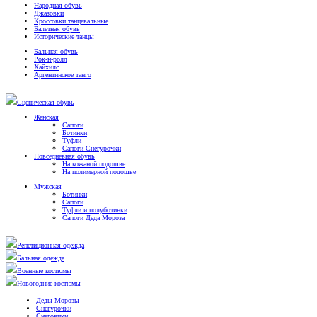
Народная обувь
Джазовки
Кроссовки танцевальные
Балетная обувь
Исторические танцы
Бальная обувь
Рок-н-ролл
Хайхилс
Аргентинское танго
Сценическая обувь
Женская
Сапоги
Ботинки
Туфли
Сапоги Снегурочки
Повседневная обувь
На кожаной подошве
На полимерной подошве
Мужская
Ботинки
Сапоги
Туфли и полуботинки
Сапоги Деда Мороза
Репетиционная одежда
Бальная одежда
Военные костюмы
Новогодние костюмы
Деды Морозы
Снегурочки
Снеговики