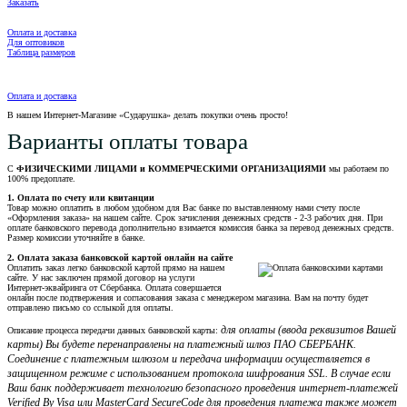
Заказать
Оплата и доставка
Для оптовиков
Таблица размеров
Оплата и доставка
В нашем Интернет-Магазине «Сударушка» делать покупки очень просто!
Варианты оплаты товара
С
ФИЗИЧЕСКИМИ ЛИЦАМИ и КОММЕРЧЕСКИМИ ОРГАНИЗАЦИЯМИ
мы работаем по
100% предоплате.
1. Оплата по счету или квитанции
Товар можно оплатить в любом удобном для Вас банке по выставленному нами счету после
«Оформления заказа» на нашем сайте. Срок зачисления денежных средств - 2-3 рабочих дня. При
оплате банковского перевода дополнительно взимается комиссия банка за перевод денежных средств.
Размер комиссии уточняйте в банке.
2. Оплата заказа банковской картой онлайн на сайте
Оплатить заказ легко банковской картой прямо на нашем
сайте. У нас заключен прямой договор на услуги
Интернет-эквайринга от Сбербанка. Оплата совершается
онлайн после подтвержения и согласования заказа с менеджером магазина. Вам на почту будет
отправлено письмо со сслыкой для оплаты.
для оплаты (ввода реквизитов Вашей
Описание процесса передачи данных банковской карты:
карты) Вы будете перенаправлены на платежный шлюз ПАО СБЕРБАНК.
Соединение с платежным шлюзом и передача информации осуществляется в
защищенном режиме с использованием протокола шифрования SSL. В случае если
Ваш банк поддерживает технологию безопасного проведения интернет-платежей
Verified By Visa или MasterCard SecureCode для проведения платежа также может