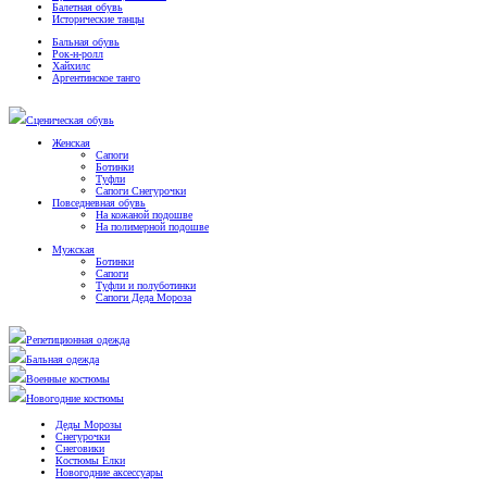
Балетная обувь
Исторические танцы
Бальная обувь
Рок-н-ролл
Хайхилс
Аргентинское танго
Сценическая обувь
Женская
Сапоги
Ботинки
Туфли
Сапоги Снегурочки
Повседневная обувь
На кожаной подошве
На полимерной подошве
Мужская
Ботинки
Сапоги
Туфли и полуботинки
Сапоги Деда Мороза
Репетиционная одежда
Бальная одежда
Военные костюмы
Новогодние костюмы
Деды Морозы
Снегурочки
Снеговики
Костюмы Елки
Новогодние аксессуары