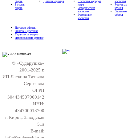
обувь
Детская одежда
Костюмы народов
костюмы
Бальная
мира
Ростовые
обувь
Исторические
куклы
костюмы
Головные
Эстрадные
уборы
костюмы
Договор оферты
Оплата и доставка
Гарантия и возрат
Персональные данные
© «Сударушка»
2001-2025 г.
ИП Ласкина Татьяна
Сергеевна
ОГРН
304434507900142
ИНН:
434700013700
г. Киров, Заводская
51а
E-mail:
info@sudaryshka.ru