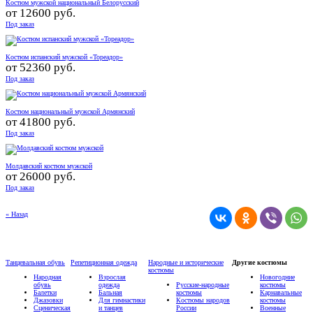
Костюм мужской национальный Белорусский
от
12600 руб.
Под заказ
Костюм испанский мужской «Тореадор»
от
52360 руб.
Под заказ
Костюм национальный мужской Армянский
от
41800 руб.
Под заказ
Молдавский костюм мужской
от
26000 руб.
Под заказ
« Назад
Танцевальная обувь
Репетиционная одежда
Народные и исторические
Другие костюмы
костюмы
Народная
Взрослая
Новогодние
обувь
одежда
Русские-народные
костюмы
Балетки
Бальная
костюмы
Карнавальные
Джазовки
Для гимнастики
Костюмы народов
костюмы
Сценическая
и танцев
России
Военные