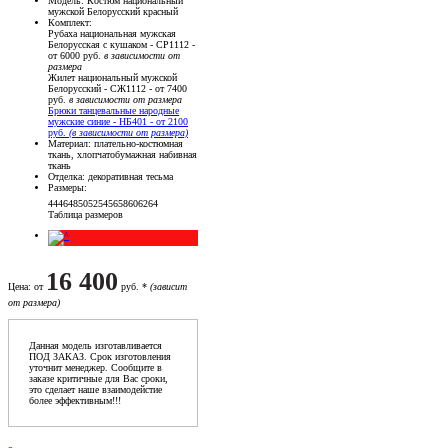
Модель
: Костюм национальный
мужской Белорусский красный
Комплект
:
Рубаха национальная мужская
Белорусская с кушаком - СР1112 -
от 6000 руб.
в зависимости от
размера
Жилет национальный мужской
Белорусский - СЖ1112 - от 7400
руб.
в зависимости от размера
Брюки танцевальные народные
мужские синие - НБ401 - от 2100
руб.
(в зависимости от размера)
Материал
: плательно-костюмная
ткань, хлопчатобумажная набивная
ткань
Отделка
: декоративная тесьма
Размеры
:
44
46
48
50
52
54
56
58
60
62
64
Таблица размеров
16 400
Цена
: от
руб. *
(зависит
от размера)
Данная модель изготавливается
ПОД ЗАКАЗ. Срок изготовления
уточнит менеджер. Сообщите в
заказе критичные для Вас сроки,
это сделает наше взаимодейстие
более эффективным!!!