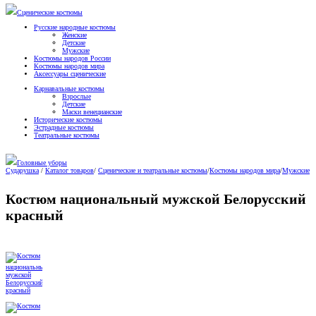
Сценические костюмы
Русские народные костюмы
Женские
Детские
Мужские
Костюмы народов России
Костюмы народов мира
Аксессуары сценические
Карнавальные костюмы
Взрослые
Детские
Маски венецианские
Исторические костюмы
Эстрадные костюмы
Театральные костюмы
Головные уборы
Сударушка
/
Каталог товаров
/
Сценические и театральные костюмы
/
Костюмы народов мира
/
Мужские
Костюм национальный мужской Белорусский
красный