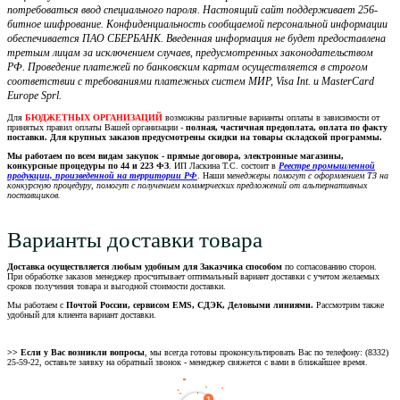
потребоваться ввод специального пароля. Настоящий сайт поддерживает 256-
битное шифрование. Конфиденциальность сообщаемой персональной информации
обеспечивается ПАО СБЕРБАНК. Введенная информация не будет предоставлена
третьим лицам за исключением случаев, предусмотренных законодательством
РФ. Проведение платежей по банковским картам осуществляется в строгом
соответствии с требованиями платежных систем МИР, Visa Int. и MasterCard
Europe Sprl.
Для
БЮДЖЕТНЫХ ОРГАНИЗАЦИЙ
возможны различные варианты оплаты в зависимости от
принятых правил оплаты Вашей организации -
полная, частичная предоплата, оплата по факту
поставки. Для крупных заказов предусмотрены скидки на товары складской программы.
Мы работаем по всем видам закупок - прямые договора, электронные магазины,
конкурсные процедуры по 44 и 223 ФЗ
. ИП Ласкина Т.С. состоит в
Реестре промышленной
продукции, произведенной на территории РФ
. Наши м
енеджеры помогут с оформлением ТЗ на
конкурсную процедуру, помогут с получением коммерческих предложений от альтернативных
поставщиков.
Варианты доставки товара
Доставка осуществляется любым удобным для Заказчика способом
по согласованию сторон.
При обработке заказов менеджер просчитывает оптимальный вариант доставки с учетом желаемых
сроков получения товара и выгодной стоимости доставки.
Мы работаем с
Почтой России, сервисом EMS, СДЭК, Деловыми линиями.
Рассмотрим также
удобный для клиента вариант доставки.
>> Если у Вас возникли вопросы
, мы всегда готовы проконсультировать Вас по телефону: (8332)
25-59-22, оставьте заявку на обратный звонок - менеджер свяжется с вами в ближайшее время.