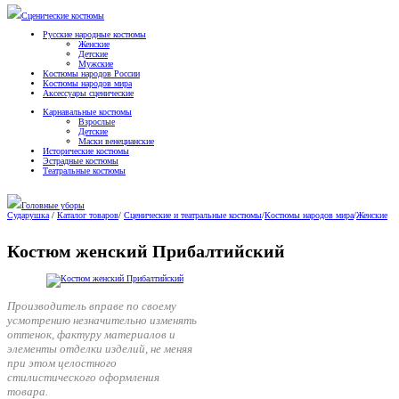
Сценические костюмы
Русские народные костюмы
Женские
Детские
Мужские
Костюмы народов России
Костюмы народов мира
Аксессуары сценические
Карнавальные костюмы
Взрослые
Детские
Маски венецианские
Исторические костюмы
Эстрадные костюмы
Театральные костюмы
Головные уборы
Сударушка
/
Каталог товаров
/
Сценические и театральные костюмы
/
Костюмы народов мира
/
Женские
Костюм женский Прибалтийский
Производитель вправе по своему
усмотрению незначительно изменять
оттенок, фактуру материалов и
элементы отделки изделий, не меняя
при этом целостного
стилистического оформления
товара.