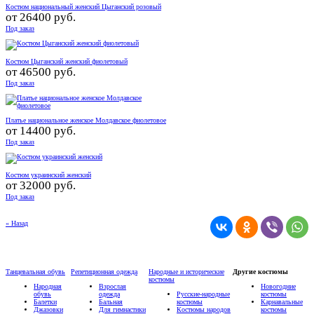
Костюм национальный женский Цыганский розовый
от
26400 руб.
Под заказ
Костюм Цыганский женский фиолетовый
от
46500 руб.
Под заказ
Платье национальное женское Молдавское фиолетовое
от
14400 руб.
Под заказ
Костюм украинский женский
от
32000 руб.
Под заказ
« Назад
Танцевальная обувь
Репетиционная одежда
Народные и исторические
Другие костюмы
костюмы
Народная
Взрослая
Новогодние
обувь
одежда
Русские-народные
костюмы
Балетки
Бальная
костюмы
Карнавальные
Джазовки
Для гимнастики
Костюмы народов
костюмы