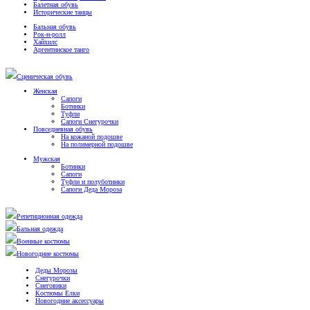
Балетная обувь
Исторические танцы
Бальная обувь
Рок-н-ролл
Хайхилс
Аргентинское танго
Сценическая обувь
Женская
Сапоги
Ботинки
Туфли
Сапоги Снегурочки
Повседневная обувь
На кожаной подошве
На полимерной подошве
Мужская
Ботинки
Сапоги
Туфли и полуботинки
Сапоги Деда Мороза
Репетиционная одежда
Бальная одежда
Военные костюмы
Новогодние костюмы
Деды Морозы
Снегурочки
Снеговики
Костюмы Елки
Новогодние аксессуары