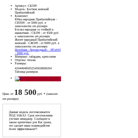
Артикул
: СК599
Модель
: Костюм женский
Прибалтийский
Комплект
:
Юбка народная Прибалтийская -
СЮ599 - от 5000 руб.
в
зависимости от размера
Блузка народная со стойкой и
манжетами - СБ599 - от 4500 руб.
а зависимости от размера
Жилет народный Прибалтийский
женский - СЖ599 - от 6000 руб.
в
зависимости от размера
Налобник «Хороводный» - НГн410
- 3000 руб.
Материал
: габардин, креп-сатин
Отделка
: тесьма
Размеры
:
42
44
46
48
50
52
54
56
58
60
62
64
Таблица размеров
18 500
Цена
: от
руб. *
(зависит
от размера)
Данная модель изготавливается
ПОД ЗАКАЗ. Срок изготовления
уточнит менеджер. Сообщите в
заказе критичные для Вас сроки,
это сделает наше взаимодейстие
более эффективным!!!