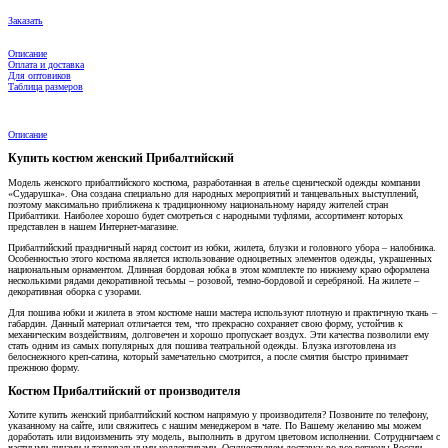
Заказать
Описание
Оплата и доставка
Для оптовиков
Таблица размеров
Описание
Купить костюм женский Прибалтийский
Модель женского прибалтийского костюма, разработанная в ателье сценической одежды компании
«Сударушка». Она создана специально для народных мероприятий и танцевальных выступлений,
поэтому максимально приближена к традиционному национальному наряду жителей стран
Прибалтики. Наиболее хорошо будет смотреться с народными туфлями, ассортимент которых
представлен в нашем Интернет-магазине.
Прибалтийский праздничный наряд состоит из юбки, жилета, блузки и головного убора – налобника.
Особенностью этого костюма является использование одноцветных элементов одежды, украшенных
национальным орнаментом. Длинная бордовая юбка в этом комплекте по нижнему краю оформлена
несколькими рядами декоративной тесьмы – розовой, темно-бордовой и серебряной. На жилете –
декоративная оборка с узорами.
Для пошива юбки и жилета в этом костюме наши мастера используют плотную и практичную ткань –
габардин. Данный материал отличается тем, что прекрасно сохраняет свою форму, устойчив к
механическим воздействиям, долговечен и хорошо пропускает воздух. Эти качества позволили ему
стать одним из самых популярных для пошива театральной одежды. Блузка изготовлена из
белоснежного креп-сатина, который замечательно смотрится, а после смятия быстро принимает
прежнюю форму.
Костюм Прибалтийский от производителя
Хотите купить женский прибалтийский костюм напрямую у производителя? Позвоните по телефону,
указанному на сайте, или свяжитесь с нашим менеджером в чате. По Вашему желанию мы можем
доработать или видоизменить эту модель, выполнить в другом цветовом исполнении. Сотрудничаем с
частными лицами и танцевальными коллективами. Осуществляем доставку во все регионы России.