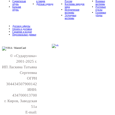
Сценическая
и танцев
России
Военные
обувь
Детская одежда
Костюмы народов
костюмы
Бальная
мира
Ростовые
обувь
Исторические
куклы
костюмы
Головные
Эстрадные
уборы
костюмы
Договор оферты
Оплата и доставка
Гарантия и возрат
Персональные данные
© «Сударушка»
2001-2025 г.
ИП Ласкина Татьяна
Сергеевна
ОГРН
304434507900142
ИНН:
434700013700
г. Киров, Заводская
51а
E-mail: