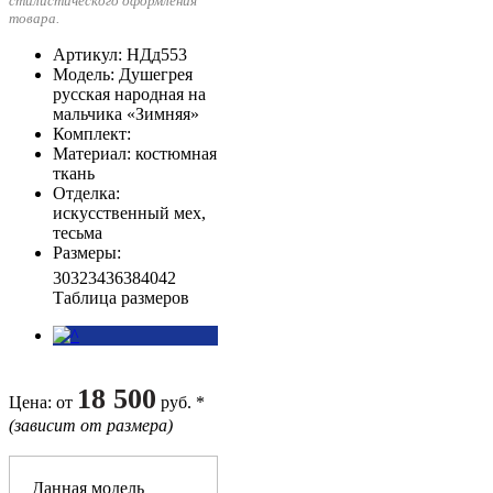
стилистического оформления
товара.
Артикул
: НДд553
Модель
: Душегрея
русская народная на
мальчика «Зимняя»
Комплект
:
Материал
: костюмная
ткань
Отделка
:
искусственный мех,
тесьма
Размеры
:
30
32
34
36
38
40
42
Таблица размеров
18 500
Цена
: от
руб. *
(зависит от размера)
Данная модель