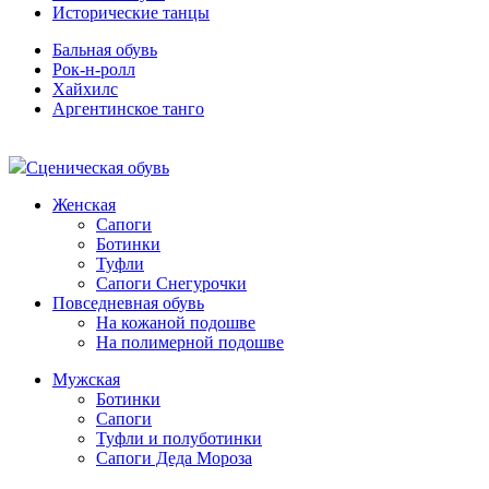
Исторические танцы
Бальная обувь
Рок-н-ролл
Хайхилс
Аргентинское танго
Сценическая обувь
Женская
Сапоги
Ботинки
Туфли
Сапоги Снегурочки
Повседневная обувь
На кожаной подошве
На полимерной подошве
Мужская
Ботинки
Сапоги
Туфли и полуботинки
Сапоги Деда Мороза