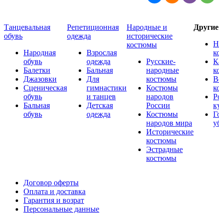
Танцевальная
Репетиционная
Народные и
Други
обувь
одежда
исторические
Н
костюмы
Народная
Взрослая
к
обувь
одежда
Русские-
К
Балетки
Бальная
народные
к
Джазовки
Для
костюмы
В
Сценическая
гимнастики
Костюмы
к
обувь
и танцев
народов
Р
Бальная
Детская
России
к
обувь
одежда
Костюмы
Г
народов мира
у
Исторические
костюмы
Эстрадные
костюмы
Договор оферты
Оплата и доставка
Гарантия и возрат
Персональные данные