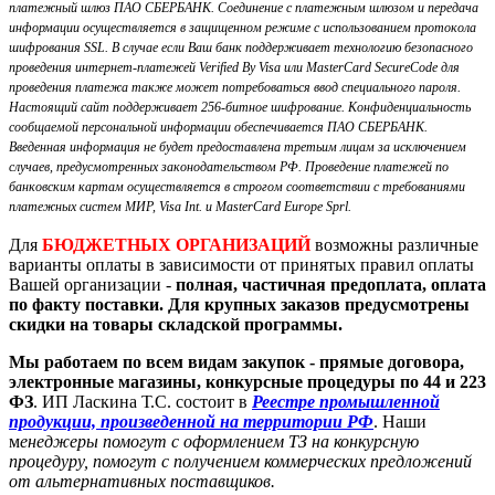
платежный шлюз ПАО СБЕРБАНК. Соединение с платежным шлюзом и передача
информации осуществляется в защищенном режиме с использованием протокола
шифрования SSL. В случае если Ваш банк поддерживает технологию безопасного
проведения интернет-платежей Verified By Visa или MasterCard SecureCode для
проведения платежа также может потребоваться ввод специального пароля.
Настоящий сайт поддерживает 256-битное шифрование. Конфиденциальность
сообщаемой персональной информации обеспечивается ПАО СБЕРБАНК.
Введенная информация не будет предоставлена третьим лицам за исключением
случаев, предусмотренных законодательством РФ. Проведение платежей по
банковским картам осуществляется в строгом соответствии с требованиями
платежных систем МИР, Visa Int. и MasterCard Europe Sprl.
Для
БЮДЖЕТНЫХ ОРГАНИЗАЦИЙ
возможны различные
варианты оплаты в зависимости от принятых правил оплаты
Вашей организации -
полная, частичная предоплата, оплата
по факту поставки. Для крупных заказов предусмотрены
скидки на товары складской программы.
Мы работаем по всем видам закупок - прямые договора,
электронные магазины, конкурсные процедуры по 44 и 223
ФЗ
. ИП Ласкина Т.С. состоит в
Реестре промышленной
продукции, произведенной на территории РФ
. Наши
м
енеджеры помогут с оформлением ТЗ на конкурсную
процедуру, помогут с получением коммерческих предложений
от альтернативных поставщиков.