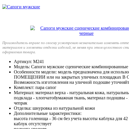
Производитель вправе по своему усмотрению незначительно изменять отте
материалов и элементы отделки изделий, не меняя при этом целостного ст
оформления товара.
Артикул
: М241
Модель
: Сапоги мужские сценические комбинированные
Особенности модели
: модель предназначена для исполь
ПОМЕЩЕНИИ или на закрытых уличных площадках В
Возможность изготовления на уличной подошве уточняйт
Комплект
: пара сапог
Материал
: материал верха - натуральная кожа, натуральн
подклада - хлопчатобумажная ткань, материал подошвы -
чепрак
Отделка
: шнуровка из натуральной кожи
Дополнительные характеристики
:
высота голенища - 36 см без учета высоты каблука для 42
каблук отсутствует
полнота средняя