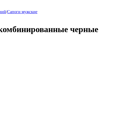
ний
/
Сапоги мужские
 комбинированные черные