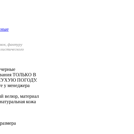
нок, фактуру
илистического
 черные
зования ТОЛЬКО В
 СУХУЮ ПОГОДУ.
е у менеджера
ый велюр, материал
 натуральная кожа
 размера