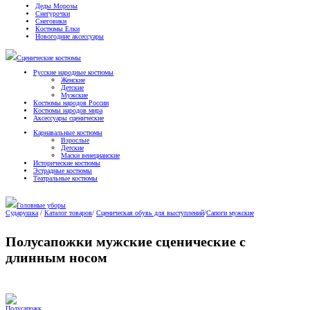
Деды Морозы
Снегурочки
Снеговики
Костюмы Елки
Новогодние аксессуары
Сценические костюмы
Русские народные костюмы
Женские
Детские
Мужские
Костюмы народов России
Костюмы народов мира
Аксессуары сценические
Карнавальные костюмы
Взрослые
Детские
Маски венецианские
Исторические костюмы
Эстрадные костюмы
Театральные костюмы
Головные уборы
Сударушка
/
Каталог товаров
/
Сценическая обувь для выступлений
/
Сапоги мужские
Полусапожки мужские сценические с
длинным носом