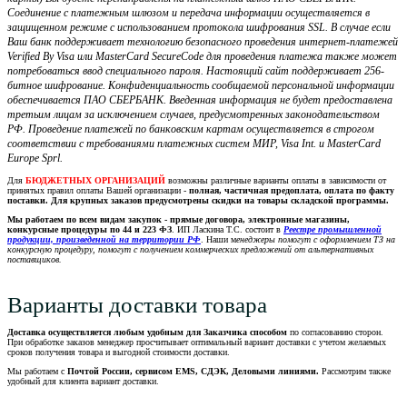
Соединение с платежным шлюзом и передача информации осуществляется в
защищенном режиме с использованием протокола шифрования SSL. В случае если
Ваш банк поддерживает технологию безопасного проведения интернет-платежей
Verified By Visa или MasterCard SecureCode для проведения платежа также может
потребоваться ввод специального пароля. Настоящий сайт поддерживает 256-
битное шифрование. Конфиденциальность сообщаемой персональной информации
обеспечивается ПАО СБЕРБАНК. Введенная информация не будет предоставлена
третьим лицам за исключением случаев, предусмотренных законодательством
РФ. Проведение платежей по банковским картам осуществляется в строгом
соответствии с требованиями платежных систем МИР, Visa Int. и MasterCard
Europe Sprl.
Для
БЮДЖЕТНЫХ ОРГАНИЗАЦИЙ
возможны различные варианты оплаты в зависимости от
принятых правил оплаты Вашей организации -
полная, частичная предоплата, оплата по факту
поставки. Для крупных заказов предусмотрены скидки на товары складской программы.
Мы работаем по всем видам закупок - прямые договора, электронные магазины,
конкурсные процедуры по 44 и 223 ФЗ
. ИП Ласкина Т.С. состоит в
Реестре промышленной
продукции, произведенной на территории РФ
. Наши м
енеджеры помогут с оформлением ТЗ на
конкурсную процедуру, помогут с получением коммерческих предложений от альтернативных
поставщиков.
Варианты доставки товара
Доставка осуществляется любым удобным для Заказчика способом
по согласованию сторон.
При обработке заказов менеджер просчитывает оптимальный вариант доставки с учетом желаемых
сроков получения товара и выгодной стоимости доставки.
Мы работаем с
Почтой России, сервисом EMS, СДЭК, Деловыми линиями.
Рассмотрим также
удобный для клиента вариант доставки.