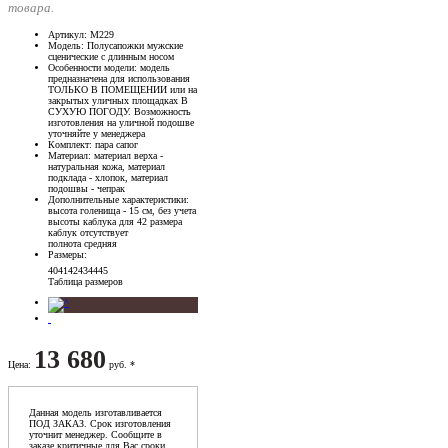
товара.
Артикул
: М229
Модель
: Полусапожки мужские
сценические с длинным носом
Особенности модели
: модель
предназначена для использования
ТОЛЬКО В ПОМЕЩЕНИИ или на
закрытых уличных площадках В
СУХУЮ ПОГОДУ. Возможность
изготовления на уличной подошве
уточняйте у менеджера
Комплект
: пара сапог
Материал
: материал верха -
натуральная кожа, материал
подклада - хлопок, материал
подошвы - чепрак
Дополнительные характеристики
:
высота голенища - 15 см, без учета
высоты каблука для 42 размера
каблук отсутствует
полнота средняя
Размеры
:
40
41
42
43
44
45
Таблица размеров
13 680
Цена
:
руб. *
Данная модель изготавливается
ПОД ЗАКАЗ. Срок изготовления
уточнит менеджер. Сообщите в
заказе критичные для Вас сроки,