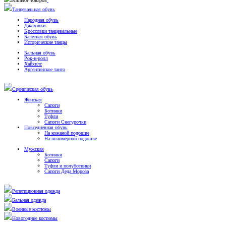
Каталог товаров
Танцевальная обувь
Народная обувь
Джазовки
Кроссовки танцевальные
Балетная обувь
Исторические танцы
Бальная обувь
Рок-н-ролл
Хайхилс
Аргентинское танго
Сценическая обувь
Женская
Сапоги
Ботинки
Туфли
Сапоги Снегурочки
Повседневная обувь
На кожаной подошве
На полимерной подошве
Мужская
Ботинки
Сапоги
Туфли и полуботинки
Сапоги Деда Мороза
Репетиционная одежда
Бальная одежда
Военные костюмы
Новогодние костюмы