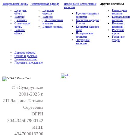
Танцевальная обувь
Репетиционная одежда
Народные и исторические
Другие костюмы
костюмы
Народная
Взрослая
Новогодние
обувь
одежда
Русские-народные
костюмы
Балетки
Бальная
костюмы
Карнавальные
Джазовки
Для гимнастики
Костюмы народов
костюмы
Сценическая
и танцев
России
Военные
обувь
Детская одежда
Костюмы народов
костюмы
Бальная
мира
Ростовые
обувь
Исторические
куклы
костюмы
Головные
Эстрадные
уборы
костюмы
Договор оферты
Оплата и доставка
Гарантия и возрат
Персональные данные
© «Сударушка»
2001-2025 г.
ИП Ласкина Татьяна
Сергеевна
ОГРН
304434507900142
ИНН:
434700013700