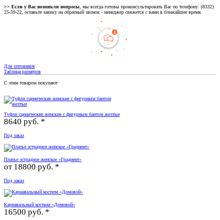
>> Если у Вас возникли вопросы
, мы всегда готовы проконсультировать Вас по телефону: (8332)
25-59-22, оставьте заявку на обратный звонок - менеджер свяжется с вами в ближайшее время.
Для оптовиков
Таблица размеров
С этим товаром покупают
Туфли сценические женские с фигурным бантом желтые
8640 руб. *
Под заказ
Платье эстрадное женское «Градиент»
от
18800 руб. *
Под заказ
Карнавальный костюм «Домовой»
16500 руб. *