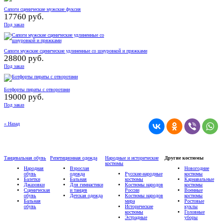
Сапоги сценические мужские фуксия
17760 руб.
Под заказ
Сапоги мужские сценические удлиненные со шнуровкой и пряжками
28800 руб.
Под заказ
Ботфорты пираты с отворотами
19000 руб.
Под заказ
« Назад
Танцевальная обувь
Репетиционная одежда
Народные и исторические
Другие костюмы
костюмы
Народная
Взрослая
Новогодние
обувь
одежда
Русские-народные
костюмы
Балетки
Бальная
костюмы
Карнавальные
Джазовки
Для гимнастики
Костюмы народов
костюмы
Сценическая
и танцев
России
Военные
обувь
Детская одежда
Костюмы народов
костюмы
Бальная
мира
Ростовые
обувь
Исторические
куклы
костюмы
Головные
Эстрадные
уборы