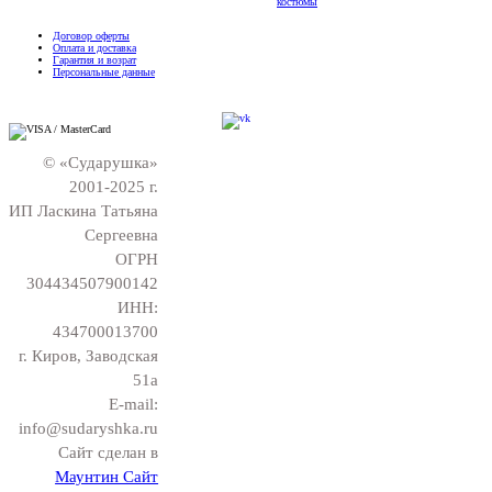
костюмы
Договор оферты
Оплата и доставка
Гарантия и возрат
Персональные данные
© «Сударушка»
2001-2025 г.
ИП Ласкина Татьяна
Сергеевна
ОГРН
304434507900142
ИНН:
434700013700
г. Киров, Заводская
51а
E-mail:
info@sudaryshka.ru
Сайт сделан в
Маунтин Сайт