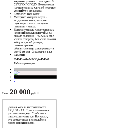
закрытых уличных площадках В
СУХУЮ ПОГОДУ. Возможность
изготовления на уличной подошве
уточняйте у менеджера
Комплект
: пара сапог
Материал
: материал верха -
натуральная кожа, материал
подклада - хлопок, материал
подошвы - чепрак
Дополнительные характеристики
:
наборный каблук высотой 2 см,
высота голенища - 46 см (79 см с
учетом отворота) без учета высоты
каблука для 42 размера,
полнота средняя,
обхват голенища равен размеру в
см (42 см для 42 размера и т.д.)
Размеры
:
39
40
40/
41
42
43
43/
44
45
46
47
5
5
Таблица размеров
20 000
Цена
:
руб. *
Данная модель изготавливается
ПОД ЗАКАЗ. Срок изготовления
уточнит менеджер. Сообщите в
заказе критичные для Вас сроки,
это сделает наше взаимодейстие
более эффективным!!!