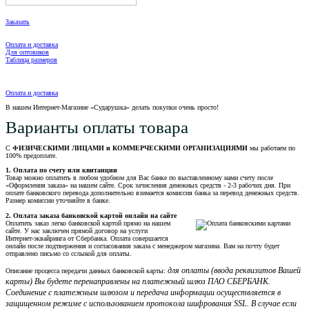
Заказать
Оплата и доставка
Для оптовиков
Таблица размеров
Оплата и доставка
В нашем Интернет-Магазине «Сударушка» делать покупки очень просто!
Варианты оплаты товара
С
ФИЗИЧЕСКИМИ ЛИЦАМИ и КОММЕРЧЕСКИМИ ОРГАНИЗАЦИЯМИ
мы работаем по
100% предоплате.
1. Оплата по счету или квитанции
Товар можно оплатить в любом удобном для Вас банке по выставленному нами счету после
«Оформления заказа» на нашем сайте. Срок зачисления денежных средств - 2-3 рабочих дня. При
оплате банковского перевода дополнительно взимается комиссия банка за перевод денежных средств.
Размер комиссии уточняйте в банке.
2. Оплата заказа банковской картой онлайн на сайте
Оплатить заказ легко банковской картой прямо на нашем
сайте. У нас заключен прямой договор на услуги
Интернет-эквайринга от Сбербанка. Оплата совершается
онлайн после подтвержения и согласования заказа с менеджером магазина. Вам на почту будет
отправлено письмо со сслыкой для оплаты.
для оплаты (ввода реквизитов Вашей
Описание процесса передачи данных банковской карты:
карты) Вы будете перенаправлены на платежный шлюз ПАО СБЕРБАНК.
Соединение с платежным шлюзом и передача информации осуществляется в
защищенном режиме с использованием протокола шифрования SSL. В случае если