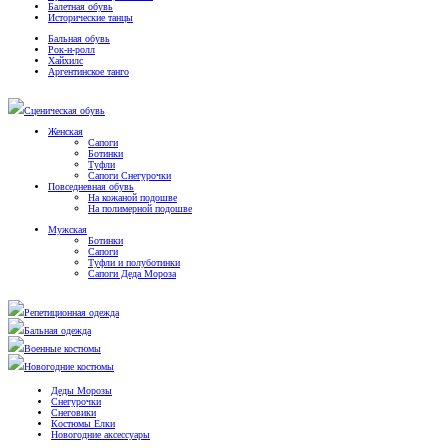
Балетная обувь
Исторические танцы
Бальная обувь
Рок-н-ролл
Хайхилс
Аргентинское танго
Сценическая обувь
Женская
Сапоги
Ботинки
Туфли
Сапоги Снегурочки
Повседневная обувь
На кожаной подошве
На полимерной подошве
Мужская
Ботинки
Сапоги
Туфли и полуботинки
Сапоги Деда Мороза
Репетиционная одежда
Бальная одежда
Военные костюмы
Новогодние костюмы
Деды Морозы
Снегурочки
Снеговики
Костюмы Елки
Новогодние аксессуары