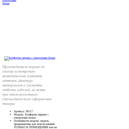
Производитель вправе по
своему усмотрению
незначительно изменять
оттенок, фактуру
материалов и элементы
отделки изделий, не меняя
при этом целостного
стилистического оформления
товара.
Артикул
: М117
Модель
: Ботфорты пираты с
отворотами белые
Особенности модели
: модель
предназначена для использования
ТОЛЬКО В ПОМЕЩЕНИИ или на