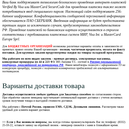
Ваш банк поддерживает технологию безопасного проведения интернет-платежей
Verified By Visa или MasterCard SecureCode для проведения платежа также может
потребоваться ввод специального пароля. Настоящий сайт поддерживает 256-
битное шифрование. Конфиденциальность сообщаемой персональной информации
обеспечивается ПАО СБЕРБАНК. Введенная информация не будет предоставлена
третьим лицам за исключением случаев, предусмотренных законодательством
РФ. Проведение платежей по банковским картам осуществляется в строгом
соответствии с требованиями платежных систем МИР, Visa Int. и MasterCard
Europe Sprl.
Для
БЮДЖЕТНЫХ ОРГАНИЗАЦИЙ
возможны различные варианты оплаты в зависимости от
принятых правил оплаты Вашей организации -
полная, частичная предоплата, оплата по факту
поставки. Для крупных заказов предусмотрены скидки на товары складской программы.
Мы работаем по всем видам закупок - прямые договора, электронные магазины,
конкурсные процедуры по 44 и 223 ФЗ
. ИП Ласкина Т.С. состоит в
Реестре промышленной
продукции, произведенной на территории РФ
. Наши м
енеджеры помогут с оформлением ТЗ на
конкурсную процедуру, помогут с получением коммерческих предложений от альтернативных
поставщиков.
Варианты доставки товара
Доставка осуществляется любым удобным для Заказчика способом
по согласованию сторон.
При обработке заказов менеджер просчитывает оптимальный вариант доставки с учетом желаемых
сроков получения товара и выгодной стоимости доставки.
Мы работаем с
Почтой России, сервисом EMS, СДЭК, Деловыми линиями.
Рассмотрим также
удобный для клиента вариант доставки.
>> Если у Вас возникли вопросы
, мы всегда готовы проконсультировать Вас по телефону: (8332)
25-59-22, оставьте заявку на обратный звонок - менеджер свяжется с вами в ближайшее время.