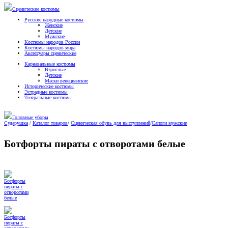
Сценические костюмы
Русские народные костюмы
Женские
Детские
Мужские
Костюмы народов России
Костюмы народов мира
Аксессуары сценические
Карнавальные костюмы
Взрослые
Детские
Маски венецианские
Исторические костюмы
Эстрадные костюмы
Театральные костюмы
Головные уборы
Сударушка
/
Каталог товаров
/
Сценическая обувь для выступлений
/
Сапоги мужские
Ботфорты пираты с отворотами белые