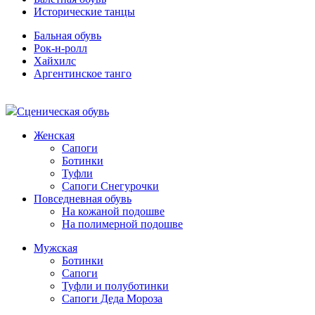
Исторические танцы
Бальная обувь
Рок-н-ролл
Хайхилс
Аргентинское танго
Сценическая обувь
Женская
Сапоги
Ботинки
Туфли
Сапоги Снегурочки
Повседневная обувь
На кожаной подошве
На полимерной подошве
Мужская
Ботинки
Сапоги
Туфли и полуботинки
Сапоги Деда Мороза