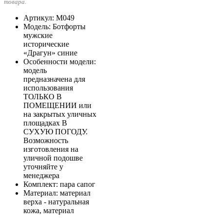
товара.
Артикул
: М049
Модель
: Ботфорты
мужские
исторические
«Драгун» синие
Особенности модели
:
модель
предназначена для
использования
ТОЛЬКО В
ПОМЕЩЕНИИ или
на закрытых уличных
площадках В
СУХУЮ ПОГОДУ.
Возможность
изготовления на
уличной подошве
уточняйте у
менеджера
Комплект
: пара сапог
Материал
: материал
верха - натуральная
кожа, материал