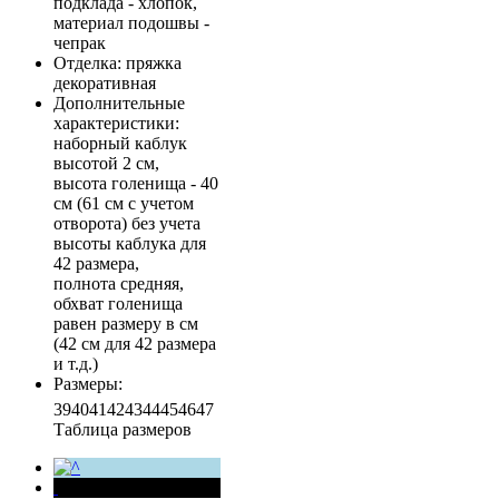
подклада - хлопок,
материал подошвы -
чепрак
Отделка
: пряжка
декоративная
Дополнительные
характеристики
:
наборный каблук
высотой 2 см,
высота голенища - 40
см (61 см с учетом
отворота) без учета
высоты каблука для
42 размера,
полнота средняя,
обхват голенища
равен размеру в см
(42 см для 42 размера
и т.д.)
Размеры
:
39
40
41
42
43
44
45
46
47
Таблица размеров