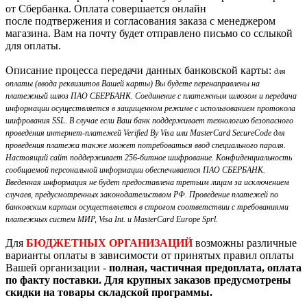
от Сбербанка. Оплата совершается онлайн
после подтвержения и согласования заказа с менеджером
магазина. Вам на почту будет отправлено письмо со сслыкой
для оплаты.
Описание процесса передачи данных банковской карты:
для
оплаты (ввода реквизитов Вашей карты) Вы будете перенаправлены на
платежный шлюз ПАО СБЕРБАНК. Соединение с платежным шлюзом и передача
информации осуществляется в защищенном режиме с использованием протокола
шифрования SSL. В случае если Ваш банк поддерживает технологию безопасного
проведения интернет-платежей Verified By Visa или MasterCard SecureCode для
проведения платежа также может потребоваться ввод специального пароля.
Настоящий сайт поддерживает 256-битное шифрование. Конфиденциальность
сообщаемой персональной информации обеспечивается ПАО СБЕРБАНК.
Введенная информация не будет предоставлена третьим лицам за исключением
случаев, предусмотренных законодательством РФ. Проведение платежей по
банковским картам осуществляется в строгом соответствии с требованиями
платежных систем МИР, Visa Int. и MasterCard Europe Sprl.
Для
БЮДЖЕТНЫХ ОРГАНИЗАЦИЙ
возможны различные
варианты оплаты в зависимости от принятых правил оплаты
Вашей организации -
полная, частичная предоплата, оплата
по факту поставки. Для крупных заказов предусмотрены
скидки на товары складской программы.