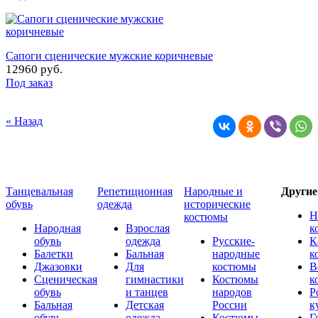
Сапоги сценические мужские коричневые
12960 руб.
Под заказ
« Назад
Танцевальная
Репетиционная
Народные и
Други
обувь
одежда
исторические
Н
костюмы
Народная
Взрослая
к
обувь
одежда
Русские-
К
Балетки
Бальная
народные
к
Джазовки
Для
костюмы
В
Сценическая
гимнастики
Костюмы
к
обувь
и танцев
народов
Р
Бальная
Детская
России
к
обувь
одежда
Костюмы
Г