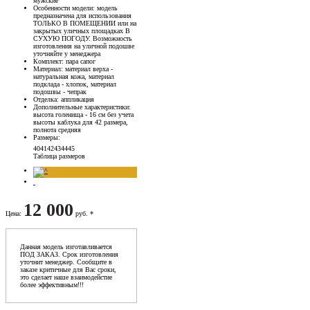
мужские
Особенности модели
: модель
предназначена для использования
ТОЛЬКО В ПОМЕЩЕНИИ или на
закрытых уличных площадках В
СУХУЮ ПОГОДУ. Возможность
изготовления на уличной подошве
уточняйте у менеджера
Комплект
: пара сапог
Материал
: материал верха -
натуральная кожа, материал
подклада - хлопок, материал
подошвы - чепрак
Отделка
: аппликация
Дополнительные характеристики
:
высота голенища - 16 см без учета
высоты каблука для 42 размера,
полнота средняя
Размеры
:
40
41
42
43
44
45
Таблица размеров
12 000
Цена
:
руб. *
Данная модель изготавливается
ПОД ЗАКАЗ. Срок изготовления
уточнит менеджер. Сообщите в
заказе критичные для Вас сроки,
это сделает наше взаимодейстие
более эффективным!!!