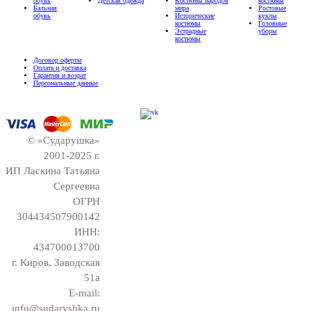
обувь
Детская одежда
Костюмы народов
костюмы
Бальная
мира
Ростовые
обувь
Исторические
куклы
костюмы
Головные
Эстрадные
уборы
костюмы
Договор оферты
Оплата и доставка
Гарантия и возрат
Персональные данные
© «Сударушка»
2001-2025 г.
ИП Ласкина Татьяна
Сергеевна
ОГРН
304434507900142
ИНН:
434700013700
г. Киров, Заводская
51а
E-mail:
info@sudaryshka.ru