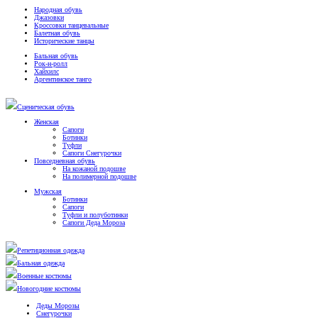
Народная обувь
Джазовки
Кроссовки танцевальные
Балетная обувь
Исторические танцы
Бальная обувь
Рок-н-ролл
Хайхилс
Аргентинское танго
Сценическая обувь
Женская
Сапоги
Ботинки
Туфли
Сапоги Снегурочки
Повседневная обувь
На кожаной подошве
На полимерной подошве
Мужская
Ботинки
Сапоги
Туфли и полуботинки
Сапоги Деда Мороза
Репетиционная одежда
Бальная одежда
Военные костюмы
Новогодние костюмы
Деды Морозы
Снегурочки