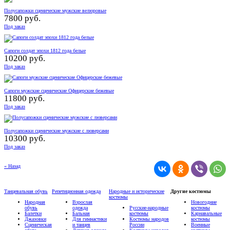
Полусапожки сценические мужские велюровые
7800 руб.
Под заказ
Сапоги солдат эпохи 1812 года белые
10200 руб.
Под заказ
Сапоги мужские сценические Офицерские бежевые
11800 руб.
Под заказ
Полусапожки сценические мужские с люверсами
10300 руб.
Под заказ
« Назад
Танцевальная обувь
Репетиционная одежда
Народные и исторические
Другие костюмы
костюмы
Народная
Взрослая
Новогодние
обувь
одежда
Русские-народные
костюмы
Балетки
Бальная
костюмы
Карнавальные
Джазовки
Для гимнастики
Костюмы народов
костюмы
Сценическая
и танцев
России
Военные