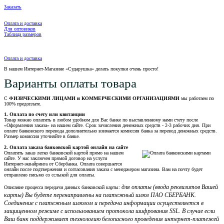
Заказать
Оплата и доставка
Для оптовиков
Таблица размеров
Оплата и доставка
В нашем Интернет-Магазине «Сударушка» делать покупки очень просто!
Варианты оплаты товара
С
ФИЗИЧЕСКИМИ ЛИЦАМИ и КОММЕРЧЕСКИМИ ОРГАНИЗАЦИЯМИ
мы работаем по
100% предоплате.
1. Оплата по счету или квитанции
Товар можно оплатить в любом удобном для Вас банке по выставленному нами счету после
«Оформления заказа» на нашем сайте. Срок зачисления денежных средств - 2-3 рабочих дня. При
оплате банковского перевода дополнительно взимается комиссия банка за перевод денежных средств.
Размер комиссии уточняйте в банке.
2. Оплата заказа банковской картой онлайн на сайте
Оплатить заказ легко банковской картой прямо на нашем
сайте. У нас заключен прямой договор на услуги
Интернет-эквайринга от Сбербанка. Оплата совершается
онлайн после подтвержения и согласования заказа с менеджером магазина. Вам на почту будет
отправлено письмо со сслыкой для оплаты.
для оплаты (ввода реквизитов Вашей
Описание процесса передачи данных банковской карты:
карты) Вы будете перенаправлены на платежный шлюз ПАО СБЕРБАНК.
Соединение с платежным шлюзом и передача информации осуществляется в
защищенном режиме с использованием протокола шифрования SSL. В случае если
Ваш банк поддерживает технологию безопасного проведения интернет-платежей