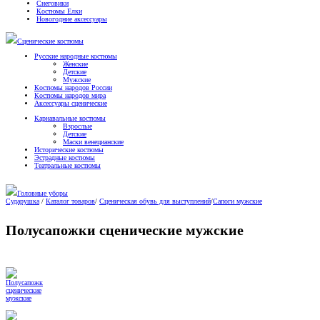
Снеговики
Костюмы Елки
Новогодние аксессуары
Сценические костюмы
Русские народные костюмы
Женские
Детские
Мужские
Костюмы народов России
Костюмы народов мира
Аксессуары сценические
Карнавальные костюмы
Взрослые
Детские
Маски венецианские
Исторические костюмы
Эстрадные костюмы
Театральные костюмы
Головные уборы
Сударушка
/
Каталог товаров
/
Сценическая обувь для выступлений
/
Сапоги мужские
Полусапожки сценические мужские