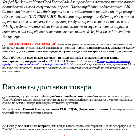
Verified By Visa или MasterCard SecureCode для проведения платежа также может
потребоваться ввод специального пароля. Настоящий сайт поддерживает 256-
битное шифрование. Конфиденциальность сообщаемой персональной информации
обеспечивается ПАО СБЕРБАНК. Введенная информация не будет предоставлена
третьим лицам за исключением случаев, предусмотренных законодательством
РФ. Проведение платежей по банковским картам осуществляется в строгом
соответствии с требованиями платежных систем МИР, Visa Int. и MasterCard
Europe Sprl.
Для
БЮДЖЕТНЫХ ОРГАНИЗАЦИЙ
возможны различные варианты оплаты в зависимости от
принятых правил оплаты Вашей организации -
полная, частичная предоплата, оплата по факту
поставки. Для крупных заказов предусмотрены скидки на товары складской программы.
Мы работаем по всем видам закупок - прямые договора, электронные магазины,
конкурсные процедуры по 44 и 223 ФЗ
. ИП Ласкина Т.С. состоит в
Реестре промышленной
продукции, произведенной на территории РФ
. Наши м
енеджеры помогут с оформлением ТЗ на
конкурсную процедуру, помогут с получением коммерческих предложений от альтернативных
поставщиков.
Варианты доставки товара
Доставка осуществляется любым удобным для Заказчика способом
по согласованию сторон.
При обработке заказов менеджер просчитывает оптимальный вариант доставки с учетом желаемых
сроков получения товара и выгодной стоимости доставки.
Мы работаем с
Почтой России, сервисом EMS, СДЭК, Деловыми линиями.
Рассмотрим также
удобный для клиента вариант доставки.
>> Если у Вас возникли вопросы
, мы всегда готовы проконсультировать Вас по телефону: (8332)
25-59-22, оставьте заявку на обратный звонок - менеджер свяжется с вами в ближайшее время.