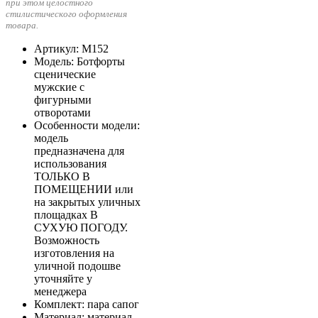
при этом целостного
стилистического оформления
товара.
Артикул
: М152
Модель
: Ботфорты
сценические
мужские с
фигурными
отворотами
Особенности модели
:
модель
предназначена для
использования
ТОЛЬКО В
ПОМЕЩЕНИИ или
на закрытых уличных
площадках В
СУХУЮ ПОГОДУ.
Возможность
изготовления на
уличной подошве
уточняйте у
менеджера
Комплект
: пара сапог
Материал
: материал