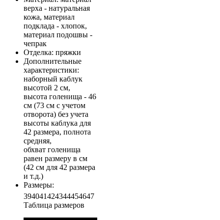
верха - натуральная
кожа, материал
подклада - хлопок,
материал подошвы -
чепрак
Отделка
: пряжки
Дополнительные
характеристики
:
наборный каблук
высотой 2 см,
высота голенища - 46
см (73 см с учетом
отворота) без учета
высоты каблука для
42 размера, полнота
средняя,
обхват голенища
равен размеру в см
(42 см для 42 размера
и т.д.)
Размеры
:
39
40
41
42
43
44
45
46
47
Таблица размеров