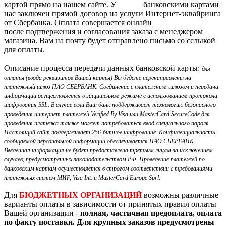
картой прямо на нашем сайте. У
нас заключен прямой договор на услуги Интернет-эквайринга
от Сбербанка. Оплата совершается онлайн
после подтвержения и согласования заказа с менеджером
магазина. Вам на почту будет отправлено письмо со сслыкой
для оплаты.
Описание процесса передачи данных банковской карты:
для
оплаты (ввода реквизитов Вашей карты) Вы будете перенаправлены на
платежный шлюз ПАО СБЕРБАНК. Соединение с платежным шлюзом и передача
информации осуществляется в защищенном режиме с использованием протокола
шифрования SSL. В случае если Ваш банк поддерживает технологию безопасного
проведения интернет-платежей Verified By Visa или MasterCard SecureCode для
проведения платежа также может потребоваться ввод специального пароля.
Настоящий сайт поддерживает 256-битное шифрование. Конфиденциальность
сообщаемой персональной информации обеспечивается ПАО СБЕРБАНК.
Введенная информация не будет предоставлена третьим лицам за исключением
случаев, предусмотренных законодательством РФ. Проведение платежей по
банковским картам осуществляется в строгом соответствии с требованиями
платежных систем МИР, Visa Int. и MasterCard Europe Sprl.
Для
БЮДЖЕТНЫХ ОРГАНИЗАЦИЙ
возможны различные
варианты оплаты в зависимости от принятых правил оплаты
Вашей организации -
полная, частичная предоплата, оплата
по факту поставки. Для крупных заказов предусмотрены