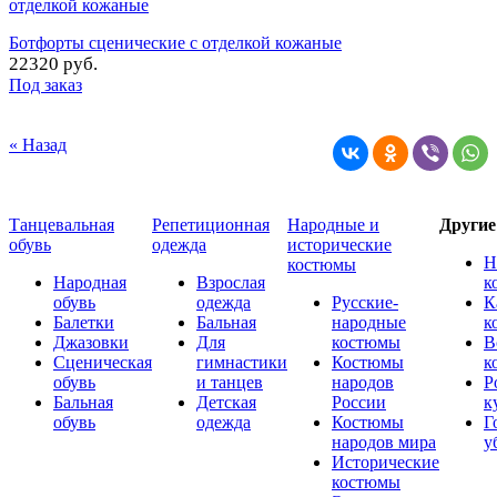
Ботфорты сценические с отделкой кожаные
22320 руб.
Под заказ
« Назад
Танцевальная
Репетиционная
Народные и
Други
обувь
одежда
исторические
Н
костюмы
Народная
Взрослая
к
обувь
одежда
Русские-
К
Балетки
Бальная
народные
к
Джазовки
Для
костюмы
В
Сценическая
гимнастики
Костюмы
к
обувь
и танцев
народов
Р
Бальная
Детская
России
к
обувь
одежда
Костюмы
Г
народов мира
у
Исторические
костюмы