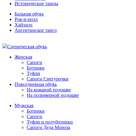
Исторические танцы
Бальная обувь
Рок-н-ролл
Хайхилс
Аргентинское танго
Сценическая обувь
Женская
Сапоги
Ботинки
Туфли
Сапоги Снегурочки
Повседневная обувь
На кожаной подошве
На полимерной подошве
Мужская
Ботинки
Сапоги
Туфли и полуботинки
Сапоги Деда Мороза