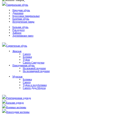
Каталог товаров
Танцевальная обувь
Народная обувь
Джазовки
Кроссовки танцевальные
Балетная обувь
Исторические танцы
Бальная обувь
Рок-н-ролл
Хайхилс
Аргентинское танго
Сценическая обувь
Женская
Сапоги
Ботинки
Туфли
Сапоги Снегурочки
Повседневная обувь
На кожаной подошве
На полимерной подошве
Мужская
Ботинки
Сапоги
Туфли и полуботинки
Сапоги Деда Мороза
Репетиционная одежда
Бальная одежда
Военные костюмы
Новогодние костюмы