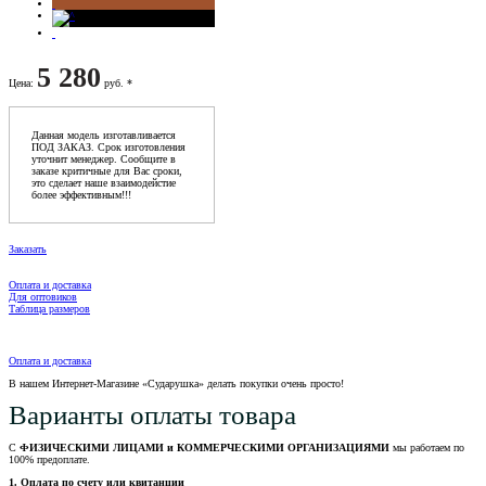
5 280
Цена
:
руб. *
Данная модель изготавливается
ПОД ЗАКАЗ. Срок изготовления
уточнит менеджер. Сообщите в
заказе критичные для Вас сроки,
это сделает наше взаимодейстие
более эффективным!!!
Заказать
Оплата и доставка
Для оптовиков
Таблица размеров
Оплата и доставка
В нашем Интернет-Магазине «Сударушка» делать покупки очень просто!
Варианты оплаты товара
С
ФИЗИЧЕСКИМИ ЛИЦАМИ и КОММЕРЧЕСКИМИ ОРГАНИЗАЦИЯМИ
мы работаем по
100% предоплате.
1. Оплата по счету или квитанции