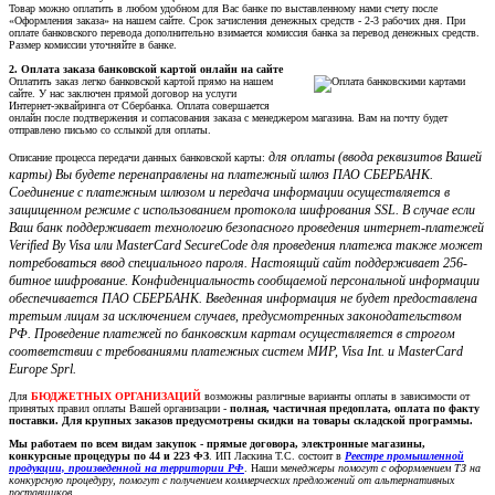
Товар можно оплатить в любом удобном для Вас банке по выставленному нами счету после
«Оформления заказа» на нашем сайте. Срок зачисления денежных средств - 2-3 рабочих дня. При
оплате банковского перевода дополнительно взимается комиссия банка за перевод денежных средств.
Размер комиссии уточняйте в банке.
2. Оплата заказа банковской картой онлайн на сайте
Оплатить заказ легко банковской картой прямо на нашем
сайте. У нас заключен прямой договор на услуги
Интернет-эквайринга от Сбербанка. Оплата совершается
онлайн после подтвержения и согласования заказа с менеджером магазина. Вам на почту будет
отправлено письмо со сслыкой для оплаты.
для оплаты (ввода реквизитов Вашей
Описание процесса передачи данных банковской карты:
карты) Вы будете перенаправлены на платежный шлюз ПАО СБЕРБАНК.
Соединение с платежным шлюзом и передача информации осуществляется в
защищенном режиме с использованием протокола шифрования SSL. В случае если
Ваш банк поддерживает технологию безопасного проведения интернет-платежей
Verified By Visa или MasterCard SecureCode для проведения платежа также может
потребоваться ввод специального пароля. Настоящий сайт поддерживает 256-
битное шифрование. Конфиденциальность сообщаемой персональной информации
обеспечивается ПАО СБЕРБАНК. Введенная информация не будет предоставлена
третьим лицам за исключением случаев, предусмотренных законодательством
РФ. Проведение платежей по банковским картам осуществляется в строгом
соответствии с требованиями платежных систем МИР, Visa Int. и MasterCard
Europe Sprl.
Для
БЮДЖЕТНЫХ ОРГАНИЗАЦИЙ
возможны различные варианты оплаты в зависимости от
принятых правил оплаты Вашей организации -
полная, частичная предоплата, оплата по факту
поставки. Для крупных заказов предусмотрены скидки на товары складской программы.
Мы работаем по всем видам закупок - прямые договора, электронные магазины,
конкурсные процедуры по 44 и 223 ФЗ
. ИП Ласкина Т.С. состоит в
Реестре промышленной
продукции, произведенной на территории РФ
. Наши м
енеджеры помогут с оформлением ТЗ на
конкурсную процедуру, помогут с получением коммерческих предложений от альтернативных
поставщиков.