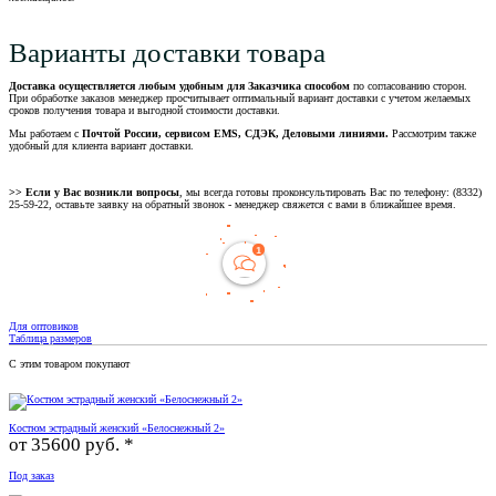
Варианты доставки товара
Доставка осуществляется любым удобным для Заказчика способом
по согласованию сторон.
При обработке заказов менеджер просчитывает оптимальный вариант доставки с учетом желаемых
сроков получения товара и выгодной стоимости доставки.
Мы работаем с
Почтой России, сервисом EMS, СДЭК, Деловыми линиями.
Рассмотрим также
удобный для клиента вариант доставки.
>> Если у Вас возникли вопросы
, мы всегда готовы проконсультировать Вас по телефону: (8332)
25-59-22, оставьте заявку на обратный звонок - менеджер свяжется с вами в ближайшее время.
Для оптовиков
Таблица размеров
С этим товаром покупают
Костюм эстрадный женский «Белоснежный 2»
от
35600 руб. *
Под заказ