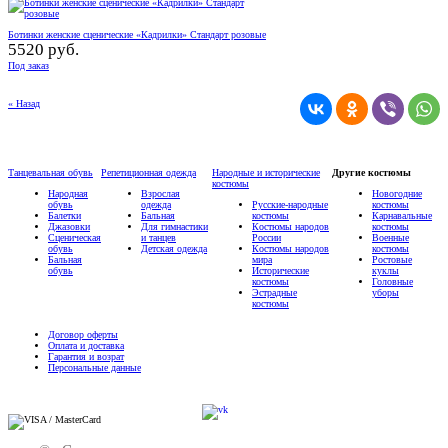
Ботинки женские сценические «Кадрилки» Стандарт розовые
5520 руб.
Под заказ
« Назад
Танцевальная обувь
Репетиционная одежда
Народные и исторические
Другие костюмы
костюмы
Народная
Взрослая
Новогодние
обувь
одежда
Русские-народные
костюмы
Балетки
Бальная
костюмы
Карнавальные
Джазовки
Для гимнастики
Костюмы народов
костюмы
Сценическая
и танцев
России
Военные
обувь
Детская одежда
Костюмы народов
костюмы
Бальная
мира
Ростовые
обувь
Исторические
куклы
костюмы
Головные
Эстрадные
уборы
костюмы
Договор оферты
Оплата и доставка
Гарантия и возрат
Персональные данные