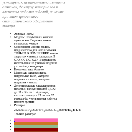
усмотрению незначительно изменять
оттенок, фактуру материалов и
элементы отделки изделий, не меняя
при этом целостного
стилистического оформления
товара.
Артикул
: М082
Модель
: Полуботинки женские
сценические Кадрилки низкие
велюровые черные
Особенности модели
: модель
предназначена для использования
ТОЛЬКО В ПОМЕЩЕНИИ или на
закрытых уличных площадках В
СУХУЮ ПОГОДУ. Возможность
изготовления на уличной подошве
уточняйте у менеджера
Комплект
: пара ботинок
Материал
: материал верха -
натуральная кожа, материал
подклада - хлопок, материал
подошвы - чепрак
Дополнительные характеристики
:
наборный каблук высотой 2,5 см
до 33 и 3,5 см с 34 размера,
высота голенища - 13 см для 37
размера без учета высоты каблука,
полнота средняя
Размеры
:
28
29
30
31
31/
32
33
34
34/
35
36
37
37/
38
39
40
40/
41
42
43
5
5
5
5
Таблица размеров