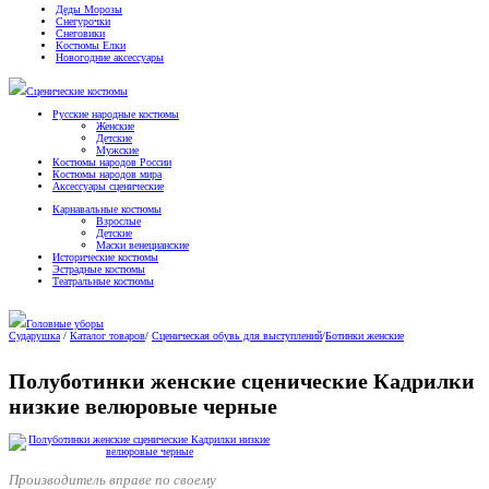
Деды Морозы
Снегурочки
Снеговики
Костюмы Елки
Новогодние аксессуары
Сценические костюмы
Русские народные костюмы
Женские
Детские
Мужские
Костюмы народов России
Костюмы народов мира
Аксессуары сценические
Карнавальные костюмы
Взрослые
Детские
Маски венецианские
Исторические костюмы
Эстрадные костюмы
Театральные костюмы
Головные уборы
Сударушка
/
Каталог товаров
/
Сценическая обувь для выступлений
/
Ботинки женские
Полуботинки женские сценические Кадрилки
низкие велюровые черные
Производитель вправе по своему