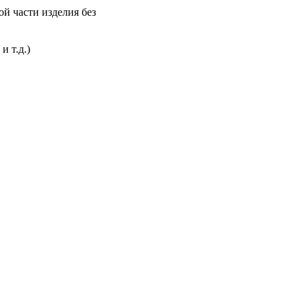
ой части изделия без
и т.д.)