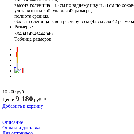
высота голенища - 35 см по заднему шву и 38 см по боков
учета высоты каблука для 42 размера,
полнота средняя,
обхват голенища равен размеру в см (42 см для 42 размера 
Размеры
:
39
40
41
42
43
44
45
46
Таблица размеров
10 200 руб.
9 180
Цена
:
руб. *
Добавить в корзину
Описание
Оплата и доставка
Для оптовиков