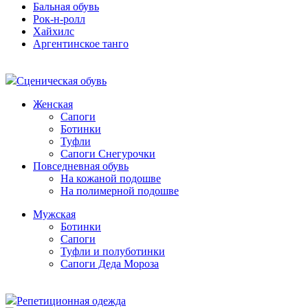
Бальная обувь
Рок-н-ролл
Хайхилс
Аргентинское танго
Сценическая обувь
Женская
Сапоги
Ботинки
Туфли
Сапоги Снегурочки
Повседневная обувь
На кожаной подошве
На полимерной подошве
Мужская
Ботинки
Сапоги
Туфли и полуботинки
Сапоги Деда Мороза
Репетиционная одежда