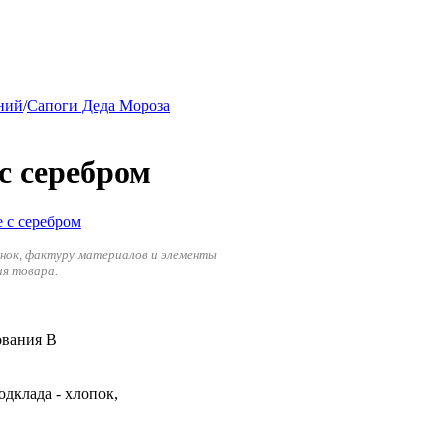
ний
/
Сапоги Деда Мороза
с серебром
енок, фактуру материалов и элементы
ия товара.
ования В
одклада - хлопок,