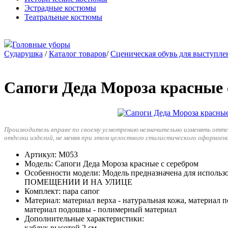
Эстрадные костюмы
Театральные костюмы
Головные уборы
Сударушка
/
Каталог товаров
/
Сценическая обувь для выступле
Сапоги Деда Мороза красные 
Производитель вправе по своему усмотрению незначительно изменять отт
отделки изделий, не меняя при этом целостного стилистического оформлен
Артикул
: М053
Модель
: Сапоги Деда Мороза красные с серебром
Особенности модели
: Модель предназначена для использ
ПОМЕЩЕНИИ И НА УЛИЦЕ
Комплект
: пара сапог
Материал
: материал верха - натуральная кожа, материал п
материал подошвы - полимерный материал
Дополнительные характеристики
:
каблук высотой 2 см,