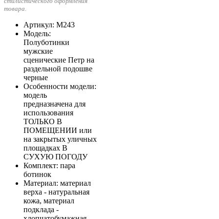
стилистического оформления
товара.
Артикул
: М243
Модель
:
Полуботинки
мужские
сценические Петр на
раздельной подошве
черные
Особенности модели
:
модель
предназначена для
использования
ТОЛЬКО В
ПОМЕЩЕНИИ или
на закрытых уличных
площадках В
СУХУЮ ПОГОДУ
Комплект
: пара
ботинок
Материал
: материал
верха - натуральная
кожа, материал
подклада -
хлопчатобумажная