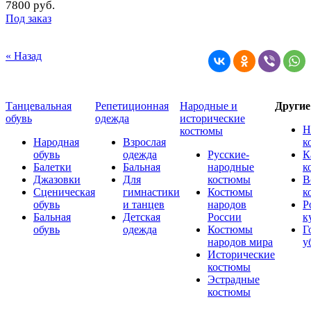
7800 руб.
Под заказ
« Назад
Танцевальная
Репетиционная
Народные и
Други
обувь
одежда
исторические
Н
костюмы
Народная
Взрослая
к
обувь
одежда
Русские-
К
Балетки
Бальная
народные
к
Джазовки
Для
костюмы
В
Сценическая
гимнастики
Костюмы
к
обувь
и танцев
народов
Р
Бальная
Детская
России
к
обувь
одежда
Костюмы
Г
народов мира
у
Исторические
костюмы
Эстрадные
костюмы