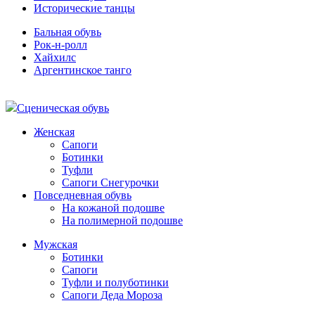
Исторические танцы
Бальная обувь
Рок-н-ролл
Хайхилс
Аргентинское танго
Сценическая обувь
Женская
Сапоги
Ботинки
Туфли
Сапоги Снегурочки
Повседневная обувь
На кожаной подошве
На полимерной подошве
Мужская
Ботинки
Сапоги
Туфли и полуботинки
Сапоги Деда Мороза