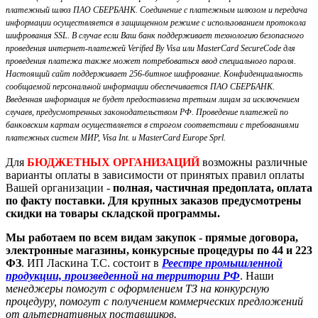
платежный шлюз ПАО СБЕРБАНК. Соединение с платежным шлюзом и передача
информации осуществляется в защищенном режиме с использованием протокола
шифрования SSL. В случае если Ваш банк поддерживает технологию безопасного
проведения интернет-платежей Verified By Visa или MasterCard SecureCode для
проведения платежа также может потребоваться ввод специального пароля.
Настоящий сайт поддерживает 256-битное шифрование. Конфиденциальность
сообщаемой персональной информации обеспечивается ПАО СБЕРБАНК.
Введенная информация не будет предоставлена третьим лицам за исключением
случаев, предусмотренных законодательством РФ. Проведение платежей по
банковским картам осуществляется в строгом соответствии с требованиями
платежных систем МИР, Visa Int. и MasterCard Europe Sprl.
Для
БЮДЖЕТНЫХ ОРГАНИЗАЦИЙ
возможны различные
варианты оплаты в зависимости от принятых правил оплаты
Вашей организации -
полная, частичная предоплата, оплата
по факту поставки. Для крупных заказов предусмотрены
скидки на товары складской программы.
Мы работаем по всем видам закупок - прямые договора,
электронные магазины, конкурсные процедуры по 44 и 223
ФЗ
. ИП Ласкина Т.С. состоит в
Реестре промышленной
продукции, произведенной на территории РФ
. Наши
м
енеджеры помогут с оформлением ТЗ на конкурсную
процедуру, помогут с получением коммерческих предложений
от альтернативных поставщиков.