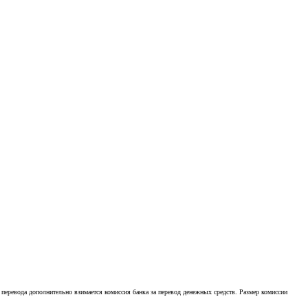
 перевода дополнительно взимается комиссия банка за перевод денежных средств. Размер комиссии