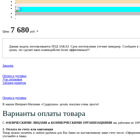
7 680
Цена
:
руб. *
Данная модель изготавливается ПОД ЗАКАЗ. Срок изготовления уточнит менеджер. Сообщите в з
сроки, это сделает наше взаимодейстие более эффективным!!!
Заказать
Оплата и доставка
Для оптовиков
Таблица размеров
Оплата и доставка
В нашем Интернет-Магазине «Сударушка» делать покупки очень просто!
Варианты оплаты товара
С
ФИЗИЧЕСКИМИ ЛИЦАМИ и КОММЕРЧЕСКИМИ ОРГАНИЗАЦИЯМИ
мы работаем по 100
1. Оплата по счету или квитанции
Товар можно оплатить в любом удобном для Вас банке по выставленному нами счету после «Оформления 
уточняйте в банке.