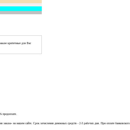
аказе критичные для Вас
% предоплате.
заказа» на нашем сайте. Срок зачисления денежных средств - 2-3 рабочих дня. При оплате банковского