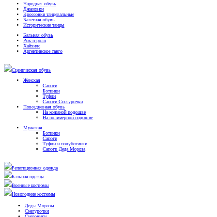
Народная обувь
Джазовки
Кроссовки танцевальные
Балетная обувь
Исторические танцы
Бальная обувь
Рок-н-ролл
Хайхилс
Аргентинское танго
Сценическая обувь
Женская
Сапоги
Ботинки
Туфли
Сапоги Снегурочки
Повседневная обувь
На кожаной подошве
На полимерной подошве
Мужская
Ботинки
Сапоги
Туфли и полуботинки
Сапоги Деда Мороза
Репетиционная одежда
Бальная одежда
Военные костюмы
Новогодние костюмы
Деды Морозы
Снегурочки
Снеговики