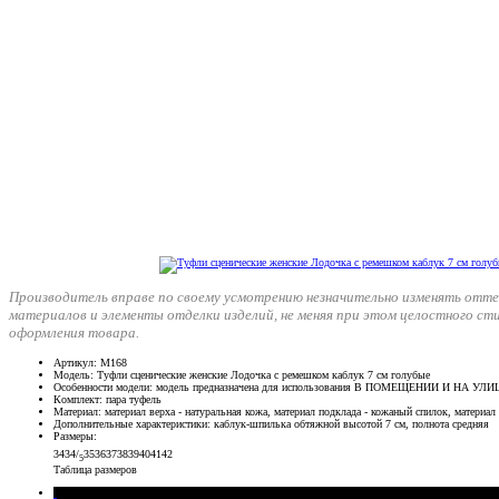
Производитель вправе по своему усмотрению незначительно изменять отте
материалов и элементы отделки изделий, не меняя при этом целостного ст
оформления товара.
Артикул
: М168
Модель
: Туфли сценические женские Лодочка с ремешком каблук 7 см голубые
Особенности модели
: модель предназначена для использования В ПОМЕЩЕНИИ И НА УЛИ
Комплект
: пара туфель
Материал
: материал верха - натуральная кожа, материал подклада - кожаный спилок, матери
Дополнительные характеристики
: каблук-шпилька обтяжной высотой 7 см, полнота средняя
Размеры
:
34
34/
35
36
37
38
39
40
41
42
5
Таблица размеров