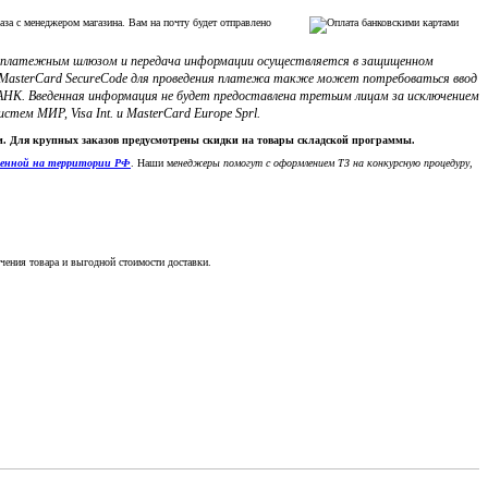
аза с менеджером магазина. Вам на почту будет отправлено
с платежным шлюзом и передача информации осуществляется в защищенном
ли MasterCard SecureCode для проведения платежа также может потребоваться ввод
НК. Введенная информация не будет предоставлена третьим лицам за исключением
м МИР, Visa Int. и MasterCard Europe Sprl.
ки. Для крупных заказов предусмотрены скидки на товары складской программы.
денной на территории РФ
. Наши м
енеджеры помогут с оформлением ТЗ на конкурсную процедуру,
чения товара и выгодной стоимости доставки.