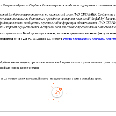
ги Интернет-эквайринга от Сбербанка. Оплата совершается онлайн после подтвержения и согласования зак
 карты) Вы будете перенаправлены на платежный шлюз ПАО СБЕРБАНК. Соединение 
ерживает технологию безопасного проведения интернет-платежей Verified By Visa и
фиденциальность сообщаемой персональной информации обеспечивается ПАО СБЕРБА
ким картам осуществляется в строгом соответствии с требованиями платежных систе
нятых правил оплаты Вашей организации -
полная, частичная предоплата, оплата по факту постав
процедуры по 44 и 223 ФЗ
. ИП Ласкина Т.С. состоит в
Реестре промышленной продукции, произве
обработке заказов менеджер просчитывает оптимальный вариант доставки с учетом желаемых сроков полу
бный для клиента вариант доставки.
5-59-22, оставьте заявку на обратный звонок - менеджер свяжется с вами в ближайшее время.