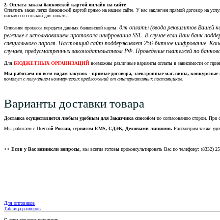
2. Оплата заказа банковской картой онлайн на сайте
Оплатить заказ легко банковской картой прямо на нашем сайте. У нас заключен прямой договор на услу
письмо со сслыкой для оплаты.
для оплаты (ввода реквизитов Вашей
Описание процесса передачи данных банковской карты:
режиме с использованием протокола шифрования SSL. В случае если Ваш банк подд
специального пароля. Настоящий сайт поддерживает 256-битное шифрование. Кон
случаев, предусмотренных законодательством РФ. Проведение платежей по банковс
Для
БЮДЖЕТНЫХ ОРГАНИЗАЦИЙ
возможны различные варианты оплаты в зависимости от при
Мы работаем по всем видам закупок - прямые договора, электронные магазины, конкурсные 
помогут с получением коммерческих предложений от альтернативных поставщиков.
Варианты доставки товара
Доставка осуществляется любым удобным для Заказчика способом
по согласованию сторон. При 
Мы работаем с
Почтой России, сервисом EMS, СДЭК, Деловыми линиями.
Рассмотрим также удо
>> Если у Вас возникли вопросы
, мы всегда готовы проконсультировать Вас по телефону: (8332) 2
Для оптовиков
Таблица размеров
С этим товаром покупают