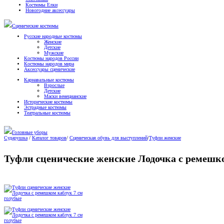
Костюмы Елки
Новогодние аксессуары
Сценические костюмы
Русские народные костюмы
Женские
Детские
Мужские
Костюмы народов России
Костюмы народов мира
Аксессуары сценические
Карнавальные костюмы
Взрослые
Детские
Маски венецианские
Исторические костюмы
Эстрадные костюмы
Театральные костюмы
Головные уборы
Сударушка
/
Каталог товаров
/
Сценическая обувь для выступлений
/
Туфли женские
Туфли сценические женские Лодочка с ремешко