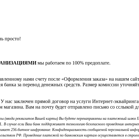
ь просто!
ГАНИЗАЦИЯМИ
мы работаем по 100% предоплате.
вленному нами счету после «Оформления заказа» на нашем сайте
я банка за перевод денежных средств. Размер комиссии уточняйт
. У нас заключен прямой договор на услуги Интернет-эквайринга
м магазина. Вам на почту будет отправлено письмо со сслыкой д
ты (ввода реквизитов Вашей карты) Вы будете перенаправлены на платежный шлю
В случае если Ваш банк поддерживает технологию безопасного проведения интернет-
ивает 256-битное шифрование. Конфиденциальность сообщаемой персональной инфо
тельством РФ. Проведение платежей по банковским картам осуществляется в строго