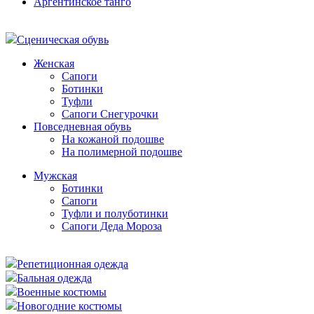
Аргентинское танго
Сценическая обувь
Женская
Сапоги
Ботинки
Туфли
Сапоги Снегурочки
Повседневная обувь
На кожаной подошве
На полимерной подошве
Мужская
Ботинки
Сапоги
Туфли и полуботинки
Сапоги Деда Мороза
Репетиционная одежда
Бальная одежда
Военные костюмы
Новогодние костюмы