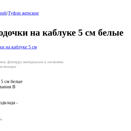
ний
/
Туфли женские
дочки на каблуке 5 см белые
енок, фактуру материалов и элементы
ия товара.
 5 см белые
ования В
одклада -
,