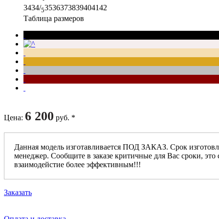
34
34/
35
36
37
38
39
40
41
42
5
Таблица размеров
6 200
Цена
:
руб. *
Данная модель изготавливается ПОД ЗАКАЗ. Срок изготовл
менеджер. Сообщите в заказе критичные для Вас сроки, это 
взаимодейстие более эффективным!!!
Заказать
Оплата и доставка