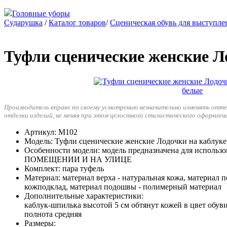
Головные уборы
Сударушка
/
Каталог товаров
/
Сценическая обувь для выступле
Туфли сценические женские Ло
Производитель вправе по своему усмотрению незначительно изменять отт
отделки изделий, не меняя при этом целостного стилистического оформлен
Артикул
: М102
Модель
: Туфли сценические женские Лодочки на каблуке
Особенности модели
: модель предназначена для использ
ПОМЕЩЕНИИ И НА УЛИЦЕ
Комплект
: пара туфель
Материал
: материал верха - натуральная кожа, материал п
кожподклад, материал подошвы - полимерный материал
Дополнительные характеристики
:
каблук-шпилька высотой 5 см обтянут кожей в цвет обуви
полнота средняя
Размеры
: