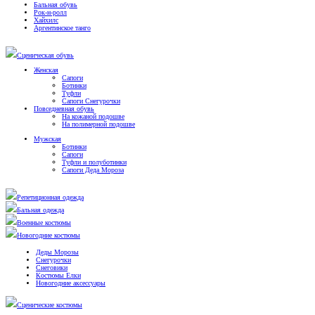
Бальная обувь
Рок-н-ролл
Хайхилс
Аргентинское танго
Сценическая обувь
Женская
Сапоги
Ботинки
Туфли
Сапоги Снегурочки
Повседневная обувь
На кожаной подошве
На полимерной подошве
Мужская
Ботинки
Сапоги
Туфли и полуботинки
Сапоги Деда Мороза
Репетиционная одежда
Бальная одежда
Военные костюмы
Новогодние костюмы
Деды Морозы
Снегурочки
Снеговики
Костюмы Елки
Новогодние аксессуары
Сценические костюмы