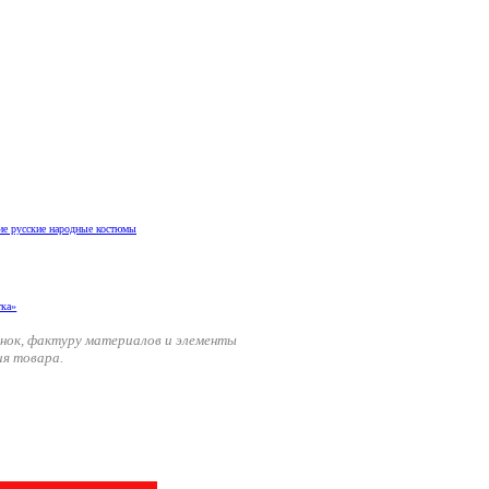
е русские народные костюмы
енок, фактуру материалов и элементы
ия товара.