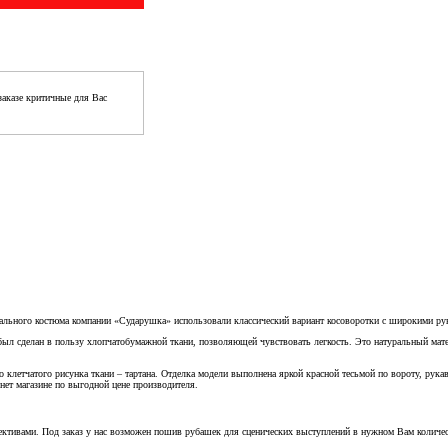
аказе критичные для Вас
вального костюма компании «Сударушка» использовали классический вариант косоворотки с широкими ру
был сделан в пользу хлопчатобумажной ткани, позволяющей чувствовать легкость. Это натуральный мате
 клетчатого рисунка ткани – тартана. Отделка модели выполнена яркой красной тесьмой по вороту, рук
ет магазине по выгодной цене производителя.
ективами. Под заказ у нас возможен пошив рубашек для сценических выступлений в нужном Вам количес