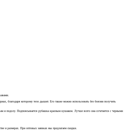
кавами.
риал, благодаря которому тело дышит. Его также можно использовать без боязни получить
авам и подолу. Подпоясывается рубашка красным кушаком. Лучше всего она сочетается с черными
тве и размерах. При оптовых заявках мы предлагаем скидки.