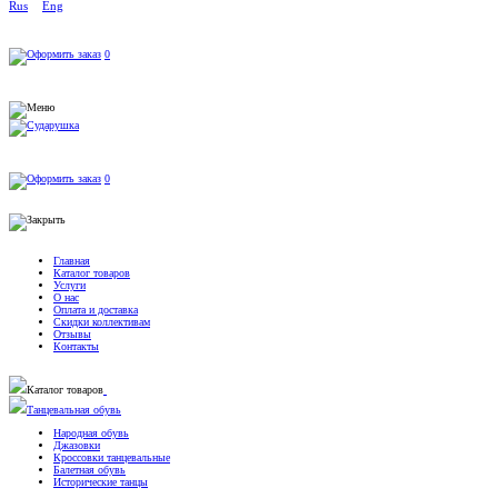
Rus
Eng
0
0
Главная
Каталог товаров
Услуги
О нас
Оплата и доставка
Скидки коллективам
Отзывы
Контакты
Каталог товаров
Танцевальная обувь
Народная обувь
Джазовки
Кроссовки танцевальные
Балетная обувь
Исторические танцы