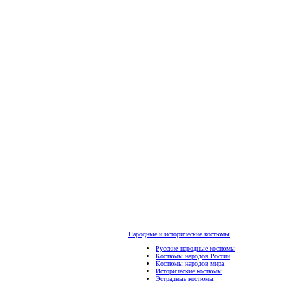
Народные и исторические костюмы
Русские-народные костюмы
Костюмы народов России
Костюмы народов мира
Исторические костюмы
Эстрадные костюмы