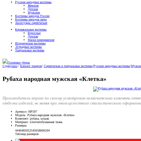
Русские народные костюмы
Женские
Детские
Мужские
Костюмы народов России
Костюмы народов мира
Аксессуары сценические
Карнавальные костюмы
Взрослые
Детские
Маски венецианские
Исторические костюмы
Эстрадные костюмы
Театральные костюмы
Головные уборы
Сударушка
/
Каталог товаров
/
Сценические и театральные костюмы
/
Русские народные костюмы
/
Мужски
Рубаха народная мужская «Клетка»
Производитель вправе по своему усмотрению незначительно изменять отт
отделки изделий, не меняя при этом целостного стилистического оформлен
Артикул
: НР597
Модель
: Рубаха народная мужская «Клетка»
Комплект
: рубаха, кушак
Материал
: хлопчатобумажная ткань
Размеры
:
44
46
48
50
52
54
56
58
60
62
64
Таблица размеров