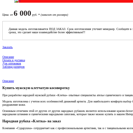
6 000
Цена
: от
руб. *
(зависит от размера)
Данная модель изготавливается ПОД ЗАКАЗ. Срок изготовления уточнит менеджер. Сообщите в з
сроки, это сделает наше взаимодейстие более эффективным!!!
Заказать
Описание
Оплата и доставка
Для оптовиков
Таблица размеров
Описание
Купить мужскую клетчатую косоворотку
При разработке народной мужской рубахи «Клетка» опытные специалисты ателье сценического и танце
Модель изготовлена с учетом всех особенностей движений артиста. Для наибольшего комфорта выбор 
раздражение кожи.
Основным отличием этой от других от других народных рубашек является использование красно-белого
народными штанами и сценическими народными сапогами, которые также можно купить в нашем Интерн
Народная рубаха «Клетка» на заказ
Компания «Сударушка» сотрудничает как с профессиональными артистами, так и с танцевальными колл