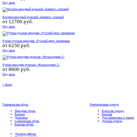
Под заказ
Костюм народный мужской «Баянист» красный
от
12700 руб.
Под заказ
Рубаха русская народная «Русский цвет» малиновая
от
6250 руб.
Под заказ
Рубаха народная мужская «Фольклорная 2»
от
8600 руб.
Под заказ
« Назад
Танцевальная обувь
Репетиционная одежда
Народная обувь
Взрослая одежда
Балетки
Бальная
Джазовки
Для гимнастики и танцев
Сценическая обувь
Детская одежда
Бальная обувь
Договор оферты