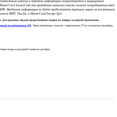
с платежным шлюзом и передача информации осуществляется в защищенном
ли MasterCard SecureCode для проведения платежа также может потребоваться ввод
НК. Введенная информация не будет предоставлена третьим лицам за исключением
м МИР, Visa Int. и MasterCard Europe Sprl.
ки. Для крупных заказов предусмотрены скидки на товары складской программы.
денной на территории РФ
. Наши м
енеджеры помогут с оформлением ТЗ на конкурсную процедуру,
чения товара и выгодной стоимости доставки.