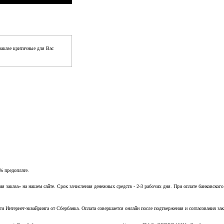
аказе критичные для Вас
% предоплате.
заказа» на нашем сайте. Срок зачисления денежных средств - 2-3 рабочих дня. При оплате банковского
ги Интернет-эквайринга от Сбербанка. Оплата совершается онлайн после подтвержения и согласования зак