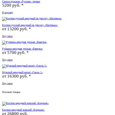
Сапоги мужские «Русские» черные
5200 руб. *
В корзину
Костюм русский народный на девочку «Настенька»
от
13200 руб. *
Под заказ
Рубашка народная детская «Ванечка»
от
5700 руб. *
Под заказ
Мужской народный жилет «Гжель 1»
от
16300 руб. *
Под заказ
Похожие товары
Костюм народный женский «Боярыня»
от
26800 руб.