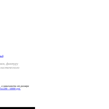
нок, фактуру
илистического
б.
в зависимости от размера
к1290 - 10000 руб.