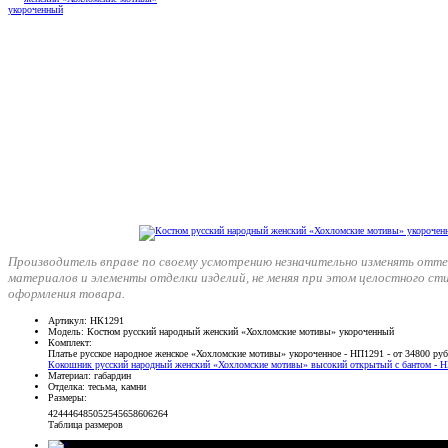
Производитель вправе по своему усмотрению незначительно изменять отте
материалов и элементы отделки изделий, не меняя при этом целостного ст
оформления товара.
Артикул
: НК1291
Модель
: Костюм русский народный женский «Хохломские мотивы» укороченный
Комплект
:
Платье русское народное женское «Хохломские мотивы» укороченное - НП1291 - от 34800 ру
Кокошник русский народный женский «Хохломские мотивы» высокий открытый с бантом - НГ
Материал
: габардин
Отделка
: тесьма, камни
Размеры
:
42
44
46
48
50
52
54
56
58
60
62
64
Таблица размеров