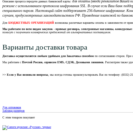
для оплаты (ввода реквизитов Вашей
Описание процесса передачи данных банковской карты:
режиме с использованием протокола шифрования SSL. В случае если Ваш банк подд
специального пароля. Настоящий сайт поддерживает 256-битное шифрование. Кон
случаев, предусмотренных законодательством РФ. Проведение платежей по банковс
Для
БЮДЖЕТНЫХ ОРГАНИЗАЦИЙ
возможны различные варианты оплаты в зависимости от при
Мы работаем по всем видам закупок - прямые договора, электронные магазины, конкурсные 
помогут с получением коммерческих предложений от альтернативных поставщиков.
Варианты доставки товара
Доставка осуществляется любым удобным для Заказчика способом
по согласованию сторон. При 
Мы работаем с
Почтой России, сервисом EMS, СДЭК, Деловыми линиями.
Рассмотрим также удо
>> Если у Вас возникли вопросы
, мы всегда готовы проконсультировать Вас по телефону: (8332) 2
Для оптовиков
Таблица размеров
С этим товаром покупают