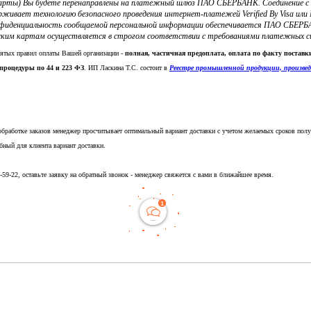
 карты) Вы будете перенаправлены на платежный шлюз ПАО СБЕРБАНК. Соединение 
ерживает технологию безопасного проведения интернет-платежей Verified By Visa и
фиденциальность сообщаемой персональной информации обеспечивается ПАО СБЕРБА
ким картам осуществляется в строгом соответствии с требованиями платежных систе
нятых правил оплаты Вашей организации -
полная, частичная предоплата, оплата по факту постав
процедуры по 44 и 223 ФЗ
. ИП Ласкина Т.С. состоит в
Реестре промышленной продукции, произве
обработке заказов менеджер просчитывает оптимальный вариант доставки с учетом желаемых сроков полу
бный для клиента вариант доставки.
5-59-22, оставьте заявку на обратный звонок - менеджер свяжется с вами в ближайшее время.