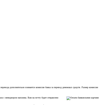
 перевода дополнительно взимается комиссия банка за перевод денежных средств. Размер комиссии
аза с менеджером магазина. Вам на почту будет отправлено