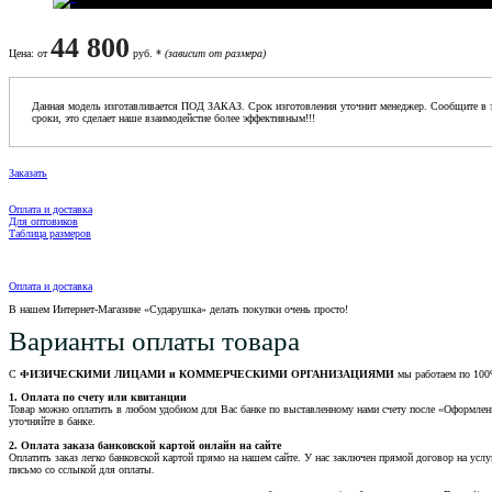
44 800
Цена
: от
руб. *
(зависит от размера)
Данная модель изготавливается ПОД ЗАКАЗ. Срок изготовления уточнит менеджер. Сообщите в з
сроки, это сделает наше взаимодейстие более эффективным!!!
Заказать
Оплата и доставка
Для оптовиков
Таблица размеров
Оплата и доставка
В нашем Интернет-Магазине «Сударушка» делать покупки очень просто!
Варианты оплаты товара
С
ФИЗИЧЕСКИМИ ЛИЦАМИ и КОММЕРЧЕСКИМИ ОРГАНИЗАЦИЯМИ
мы работаем по 100
1. Оплата по счету или квитанции
Товар можно оплатить в любом удобном для Вас банке по выставленному нами счету после «Оформления 
уточняйте в банке.
2. Оплата заказа банковской картой онлайн на сайте
Оплатить заказ легко банковской картой прямо на нашем сайте. У нас заключен прямой договор на услу
письмо со сслыкой для оплаты.