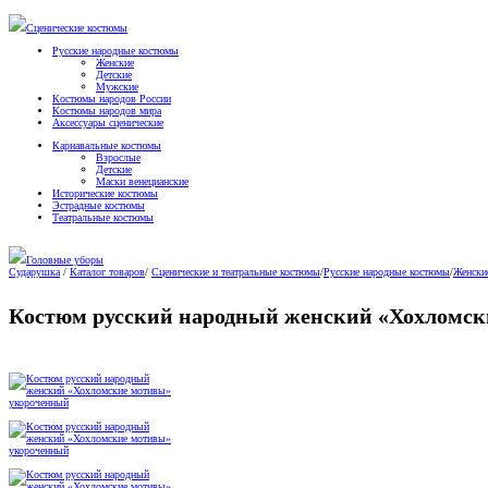
Сценические костюмы
Русские народные костюмы
Женские
Детские
Мужские
Костюмы народов России
Костюмы народов мира
Аксессуары сценические
Карнавальные костюмы
Взрослые
Детские
Маски венецианские
Исторические костюмы
Эстрадные костюмы
Театральные костюмы
Головные уборы
Сударушка
/
Каталог товаров
/
Сценические и театральные костюмы
/
Русские народные костюмы
/
Женски
Костюм русский народный женский «Хохломск