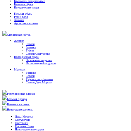
Кроссовки танцевальные
Балетная обувь
Исторические танцы
Бальная обувь
Рок-н-ролл
Хайхилс
Аргентинское танго
Сценическая обувь
Женская
Сапоги
Ботинки
Туфли
Сапоги Снегурочки
Повседневная обувь
На кожаной подошве
На полимерной подошве
Мужская
Ботинки
Сапоги
Туфли и полуботинки
Сапоги Деда Мороза
Репетиционная одежда
Бальная одежда
Военные костюмы
Новогодние костюмы
Деды Морозы
Снегурочки
Снеговики
Костюмы Елки
Новогодние аксессуары