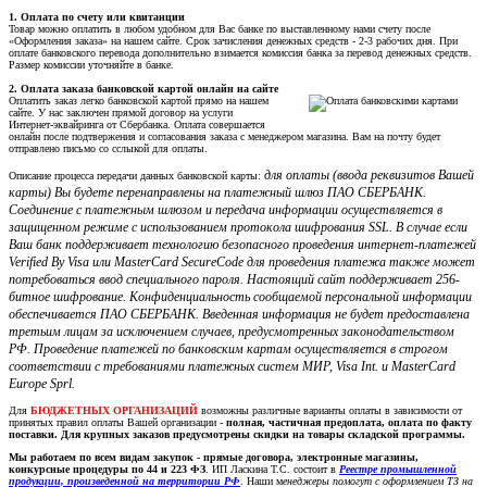
1. Оплата по счету или квитанции
Товар можно оплатить в любом удобном для Вас банке по выставленному нами счету после
«Оформления заказа» на нашем сайте. Срок зачисления денежных средств - 2-3 рабочих дня. При
оплате банковского перевода дополнительно взимается комиссия банка за перевод денежных средств.
Размер комиссии уточняйте в банке.
2. Оплата заказа банковской картой онлайн на сайте
Оплатить заказ легко банковской картой прямо на нашем
сайте. У нас заключен прямой договор на услуги
Интернет-эквайринга от Сбербанка. Оплата совершается
онлайн после подтвержения и согласования заказа с менеджером магазина. Вам на почту будет
отправлено письмо со сслыкой для оплаты.
для оплаты (ввода реквизитов Вашей
Описание процесса передачи данных банковской карты:
карты) Вы будете перенаправлены на платежный шлюз ПАО СБЕРБАНК.
Соединение с платежным шлюзом и передача информации осуществляется в
защищенном режиме с использованием протокола шифрования SSL. В случае если
Ваш банк поддерживает технологию безопасного проведения интернет-платежей
Verified By Visa или MasterCard SecureCode для проведения платежа также может
потребоваться ввод специального пароля. Настоящий сайт поддерживает 256-
битное шифрование. Конфиденциальность сообщаемой персональной информации
обеспечивается ПАО СБЕРБАНК. Введенная информация не будет предоставлена
третьим лицам за исключением случаев, предусмотренных законодательством
РФ. Проведение платежей по банковским картам осуществляется в строгом
соответствии с требованиями платежных систем МИР, Visa Int. и MasterCard
Europe Sprl.
Для
БЮДЖЕТНЫХ ОРГАНИЗАЦИЙ
возможны различные варианты оплаты в зависимости от
принятых правил оплаты Вашей организации -
полная, частичная предоплата, оплата по факту
поставки. Для крупных заказов предусмотрены скидки на товары складской программы.
Мы работаем по всем видам закупок - прямые договора, электронные магазины,
конкурсные процедуры по 44 и 223 ФЗ
. ИП Ласкина Т.С. состоит в
Реестре промышленной
продукции, произведенной на территории РФ
. Наши м
енеджеры помогут с оформлением ТЗ на