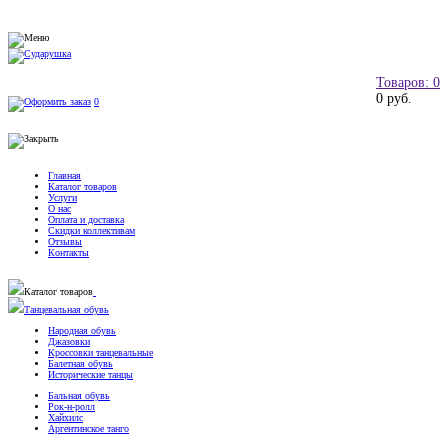
Товаров: 0
0 руб.
0
Главная
Каталог товаров
Услуги
О нас
Оплата и доставка
Скидки коллективам
Отзывы
Контакты
Каталог товаров
Танцевальная обувь
Народная обувь
Джазовки
Кроссовки танцевальные
Балетная обувь
Исторические танцы
Бальная обувь
Рок-н-ролл
Хайхилс
Аргентинское танго