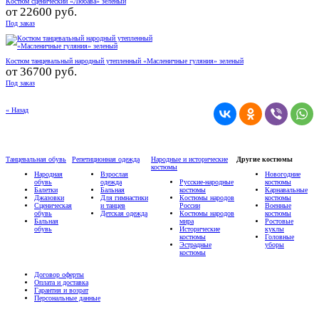
Костюм сценический «Любава» зеленый
от
22600 руб.
Под заказ
Костюм танцевальный народный утепленный «Масленичные гуляния» зеленый
от
36700 руб.
Под заказ
« Назад
Танцевальная обувь
Репетиционная одежда
Народные и исторические
Другие костюмы
костюмы
Народная
Взрослая
Новогодние
обувь
одежда
Русские-народные
костюмы
Балетки
Бальная
костюмы
Карнавальные
Джазовки
Для гимнастики
Костюмы народов
костюмы
Сценическая
и танцев
России
Военные
обувь
Детская одежда
Костюмы народов
костюмы
Бальная
мира
Ростовые
обувь
Исторические
куклы
костюмы
Головные
Эстрадные
уборы
костюмы
Договор оферты
Оплата и доставка
Гарантия и возрат
Персональные данные