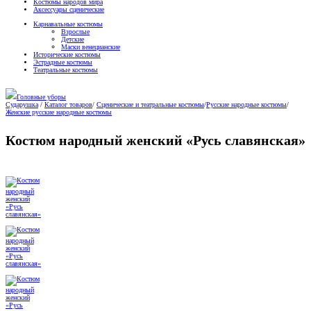
Костюмы народов мира
Аксессуары сценические
Карнавальные костюмы
Взрослые
Детские
Маски венецианские
Исторические костюмы
Эстрадные костюмы
Театральные костюмы
Головные уборы
Сударушка
/
Каталог товаров
/
Сценические и театральные костюмы
/
Русские народные костюмы
/
Женские русские народные костюмы
Костюм народный женский «Русь славянская»