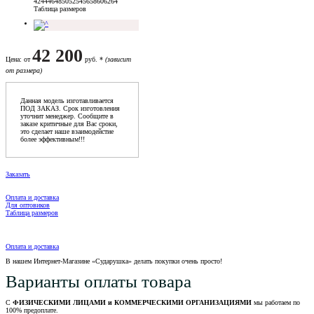
42
44
46
48
50
52
54
56
58
60
62
64
Таблица размеров
42 200
Цена
: от
руб. *
(зависит
от размера)
Данная модель изготавливается
ПОД ЗАКАЗ. Срок изготовления
уточнит менеджер. Сообщите в
заказе критичные для Вас сроки,
это сделает наше взаимодейстие
более эффективным!!!
Заказать
Оплата и доставка
Для оптовиков
Таблица размеров
Оплата и доставка
В нашем Интернет-Магазине «Сударушка» делать покупки очень просто!
Варианты оплаты товара
С
ФИЗИЧЕСКИМИ ЛИЦАМИ и КОММЕРЧЕСКИМИ ОРГАНИЗАЦИЯМИ
мы работаем по
100% предоплате.