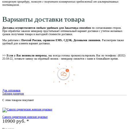
конкурсную процедуру, помогут с получением коммерческих предложений от альтернативных
поставщиков.
Варианты доставки товара
Доставка осуществляется любым удобным для Заказчика способом
по согласованию сторон.
При обработке заказов менеджер просчитывает оптимальный вариант доставки с учетом желаемых
сроков получения товара и выгодной стоимости доставки.
Мы работаем с
Почтой России, сервисом EMS, СДЭК, Деловыми линиями.
Рассмотрим также
удобный для клиента вариант доставки.
>> Если у Вас возникли вопросы
, мы всегда готовы проконсультировать Вас по телефону: (8332)
25-59-22, оставьте заявку на обратный звонок - менеджер свяжется с вами в ближайшее время.
Для оптовиков
Таблица размеров
С этим товаром покупают
Сапоги сценические женские красные
10900 руб. *