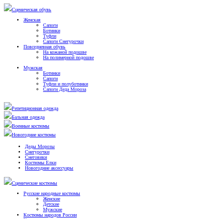
Сценическая обувь
Женская
Сапоги
Ботинки
Туфли
Сапоги Снегурочки
Повседневная обувь
На кожаной подошве
На полимерной подошве
Мужская
Ботинки
Сапоги
Туфли и полуботинки
Сапоги Деда Мороза
Репетиционная одежда
Бальная одежда
Военные костюмы
Новогодние костюмы
Деды Морозы
Снегурочки
Снеговики
Костюмы Елки
Новогодние аксессуары
Сценические костюмы
Русские народные костюмы
Женские
Детские
Мужские
Костюмы народов России