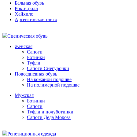
Бальная обувь
Рок-н-ролл
Хайхилс
Аргентинское танго
Сценическая обувь
Женская
Сапоги
Ботинки
Туфли
Сапоги Снегурочки
Повседневная обувь
На кожаной подошве
На полимерной подошве
Мужская
Ботинки
Сапоги
Туфли и полуботинки
Сапоги Деда Мороза
Репетиционная одежда