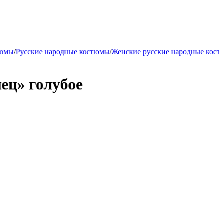
тюмы
/
Русские народные костюмы
/
Женские русские народные ко
ец» голубое