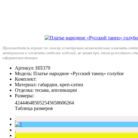
Производитель вправе по своему усмотрению незначительно изменять отте
материалов и элементы отделки изделий, не меняя при этом целостного ст
оформления товара.
Артикул
: НП379
Модель
: Платье народное «Русский танец» голубое
Комплект
:
Материал
: габардин, креп-сатин
Отделка
: тесьма, аппликации
Размеры
:
42
44
46
48
50
52
54
56
58
60
62
64
Таблица размеров