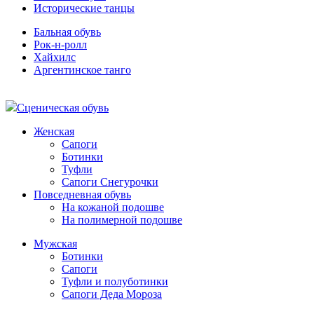
Исторические танцы
Бальная обувь
Рок-н-ролл
Хайхилс
Аргентинское танго
Сценическая обувь
Женская
Сапоги
Ботинки
Туфли
Сапоги Снегурочки
Повседневная обувь
На кожаной подошве
На полимерной подошве
Мужская
Ботинки
Сапоги
Туфли и полуботинки
Сапоги Деда Мороза