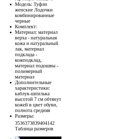
Модель
: Туфли
женские Лодочки
комбинированные
черные
Комплект
:
Материал
: материал
верха - натуральная
кожа и натуральный
лак, материал
подклада -
кожподклад,
материал подошвы -
полимерный
материал
Дополнительные
характеристики
:
каблук-шпилька
высотой 7 см обтянут
кожей в цвет обуви,
полнота средняя
Размеры
:
35
36
37
38
39
40
41
42
Таблица размеров