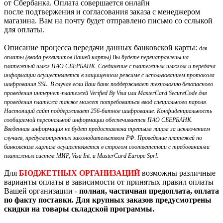
от Сбербанка. Оплата совершается онлайн
после подтвержения и согласования заказа с менеджером
магазина. Вам на почту будет отправлено письмо со сслыкой
для оплаты.
Описание процесса передачи данных банковской карты:
для
оплаты (ввода реквизитов Вашей карты) Вы будете перенаправлены на
платежный шлюз ПАО СБЕРБАНК. Соединение с платежным шлюзом и передача
информации осуществляется в защищенном режиме с использованием протокола
шифрования SSL. В случае если Ваш банк поддерживает технологию безопасного
проведения интернет-платежей Verified By Visa или MasterCard SecureCode для
проведения платежа также может потребоваться ввод специального пароля.
Настоящий сайт поддерживает 256-битное шифрование. Конфиденциальность
сообщаемой персональной информации обеспечивается ПАО СБЕРБАНК.
Введенная информация не будет предоставлена третьим лицам за исключением
случаев, предусмотренных законодательством РФ. Проведение платежей по
банковским картам осуществляется в строгом соответствии с требованиями
платежных систем МИР, Visa Int. и MasterCard Europe Sprl.
Для
БЮДЖЕТНЫХ ОРГАНИЗАЦИЙ
возможны различные
варианты оплаты в зависимости от принятых правил оплаты
Вашей организации -
полная, частичная предоплата, оплата
по факту поставки. Для крупных заказов предусмотрены
скидки на товары складской программы.