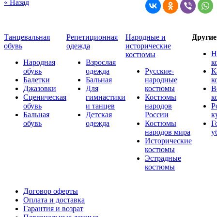
« Назад
Танцевальная
Репетиционная
Народные и
Други
обувь
одежда
исторические
Н
костюмы
Народная
Взрослая
к
обувь
одежда
Русские-
К
Балетки
Бальная
народные
к
Джазовки
Для
костюмы
В
Сценическая
гимнастики
Костюмы
к
обувь
и танцев
народов
Р
Бальная
Детская
России
к
обувь
одежда
Костюмы
Г
народов мира
у
Исторические
костюмы
Эстрадные
костюмы
Договор оферты
Оплата и доставка
Гарантия и возрат