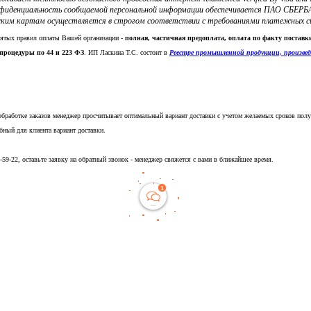
фиденциальность сообщаемой персональной информации обеспечивается ПАО СБЕРБА
ким картам осуществляется в строгом соответствии с требованиями платежных систе
нятых правил оплаты Вашей организации -
полная, частичная предоплата, оплата по факту постав
процедуры по 44 и 223 ФЗ
. ИП Ласкина Т.С. состоит в
Реестре промышленной продукции, произве
обработке заказов менеджер просчитывает оптимальный вариант доставки с учетом желаемых сроков полу
бный для клиента вариант доставки.
5-59-22, оставьте заявку на обратный звонок - менеджер свяжется с вами в ближайшее время.