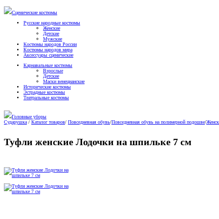
Сценические костюмы
Русские народные костюмы
Женские
Детские
Мужские
Костюмы народов России
Костюмы народов мира
Аксессуары сценические
Карнавальные костюмы
Взрослые
Детские
Маски венецианские
Исторические костюмы
Эстрадные костюмы
Театральные костюмы
Головные уборы
Сударушка
/
Каталог товаров
/
Повседневная обувь
/
Повседневная обувь на полимерной подошве
/
Женск
Туфли женские Лодочки на шпильке 7 см