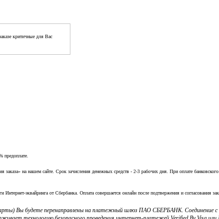
аказе критичные для Вас
% предоплате.
заказа» на нашем сайте. Срок зачисления денежных средств - 2-3 рабочих дня. При оплате банковского
ги Интернет-эквайринга от Сбербанка. Оплата совершается онлайн после подтвержения и согласования зак
 карты) Вы будете перенаправлены на платежный шлюз ПАО СБЕРБАНК. Соединение 
ерживает технологию безопасного проведения интернет-платежей Verified By Visa и