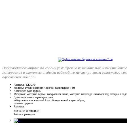
Производитель вправе по своему усмотрению незначительно изменять отте
материалов и элементы отделки изделий, не меняя при этом целостного ст
оформления товара.
Артикул
: ТЖк270
Модель
: Туфли женские Лодочки на шпильке 7 см
Комплект
: пара туфель
Материал
: материал верха - натуральная кожа, материал подклада - кожподклад, материал п
Дополнительные характеристики
:
каблук-шпилька высотой 7 см обтянут кожей в цвет обуви,
полнота средняя
Размеры
:
34
35
36
37
38
39
40
41
42
Таблица размеров