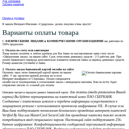
Для оптовиков
Таблица размеров
Оплата и доставка
В нашем Интернет-Магазине «Сударушка» делать покупки очень просто!
Варианты оплаты товара
С
ФИЗИЧЕСКИМИ ЛИЦАМИ и КОММЕРЧЕСКИМИ ОРГАНИЗАЦИЯМИ
мы работаем по
100% предоплате.
1. Оплата по счету или квитанции
Товар можно оплатить в любом удобном для Вас банке по выставленному нами счету после
«Оформления заказа» на нашем сайте. Срок зачисления денежных средств - 2-3 рабочих дня. При
оплате банковского перевода дополнительно взимается комиссия банка за перевод денежных средств.
Размер комиссии уточняйте в банке.
2. Оплата заказа банковской картой онлайн на сайте
Оплатить заказ легко банковской картой прямо на нашем
сайте. У нас заключен прямой договор на услуги
Интернет-эквайринга от Сбербанка. Оплата совершается
онлайн после подтвержения и согласования заказа с менеджером магазина. Вам на почту будет
отправлено письмо со сслыкой для оплаты.
для оплаты (ввода реквизитов Вашей
Описание процесса передачи данных банковской карты:
карты) Вы будете перенаправлены на платежный шлюз ПАО СБЕРБАНК.
Соединение с платежным шлюзом и передача информации осуществляется в
защищенном режиме с использованием протокола шифрования SSL. В случае если
Ваш банк поддерживает технологию безопасного проведения интернет-платежей
Verified By Visa или MasterCard SecureCode для проведения платежа также может
потребоваться ввод специального пароля. Настоящий сайт поддерживает 256-
битное шифрование. Конфиденциальность сообщаемой персональной информации