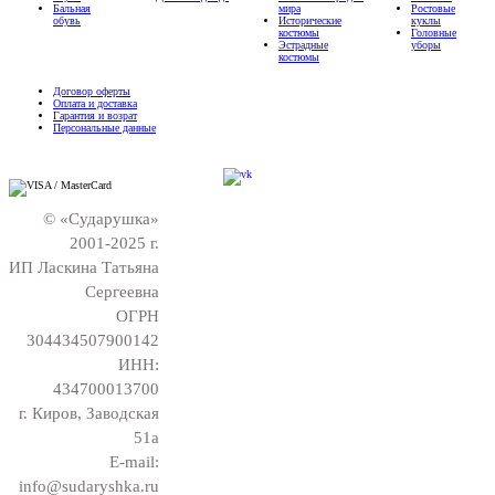
Бальная
мира
Ростовые
обувь
Исторические
куклы
костюмы
Головные
Эстрадные
уборы
костюмы
Договор оферты
Оплата и доставка
Гарантия и возрат
Персональные данные
© «Сударушка»
2001-2025 г.
ИП Ласкина Татьяна
Сергеевна
ОГРН
304434507900142
ИНН:
434700013700
г. Киров, Заводская
51а
E-mail:
info@sudaryshka.ru