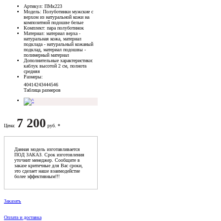
Артикул
: ПМк223
Модель
: Полуботинки мужские с
верхом из натуральной кожи на
композитной подошве белые
Комплект
: пара полуботинок
Материал
: материал верха -
натуральная кожа, материал
подклада - натуральный кожаный
подклад, материал подошвы -
полимерный материал
Дополнительные характеристики
:
каблук высотой 2 см, полнота
средняя
Размеры
:
40
41
42
43
44
45
46
Таблица размеров
7 200
Цена
:
руб. *
Данная модель изготавливается
ПОД ЗАКАЗ. Срок изготовления
уточнит менеджер. Сообщите в
заказе критичные для Вас сроки,
это сделает наше взаимодейстие
более эффективным!!!
Заказать
Оплата и доставка