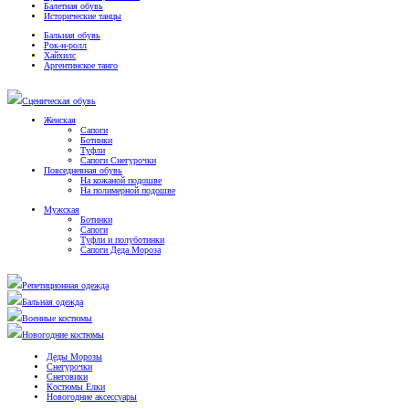
Балетная обувь
Исторические танцы
Бальная обувь
Рок-н-ролл
Хайхилс
Аргентинское танго
Сценическая обувь
Женская
Сапоги
Ботинки
Туфли
Сапоги Снегурочки
Повседневная обувь
На кожаной подошве
На полимерной подошве
Мужская
Ботинки
Сапоги
Туфли и полуботинки
Сапоги Деда Мороза
Репетиционная одежда
Бальная одежда
Военные костюмы
Новогодние костюмы
Деды Морозы
Снегурочки
Снеговики
Костюмы Елки
Новогодние аксессуары