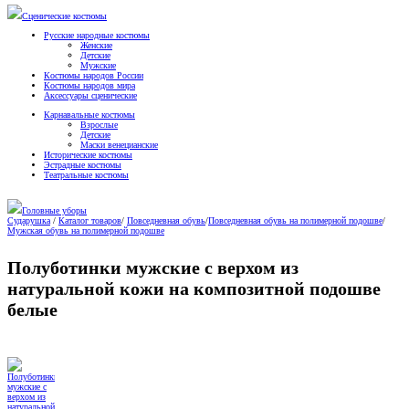
Сценические костюмы
Русские народные костюмы
Женские
Детские
Мужские
Костюмы народов России
Костюмы народов мира
Аксессуары сценические
Карнавальные костюмы
Взрослые
Детские
Маски венецианские
Исторические костюмы
Эстрадные костюмы
Театральные костюмы
Головные уборы
Сударушка
/
Каталог товаров
/
Повседневная обувь
/
Повседневная обувь на полимерной подошве
/
Мужская обувь на полимерной подошве
Полуботинки мужские с верхом из
натуральной кожи на композитной подошве
белые