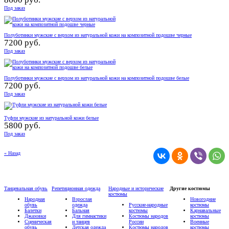
Под заказ
Полуботинки мужские с верхом из натуральной кожи на композитной подошве черные
7200 руб.
Под заказ
Полуботинки мужские с верхом из натуральной кожи на композитной подошве белые
7200 руб.
Под заказ
Туфли мужские из натуральной кожи белые
5800 руб.
Под заказ
« Назад
Танцевальная обувь
Репетиционная одежда
Народные и исторические
Другие костюмы
костюмы
Народная
Взрослая
Новогодние
обувь
одежда
Русские-народные
костюмы
Балетки
Бальная
костюмы
Карнавальные
Джазовки
Для гимнастики
Костюмы народов
костюмы
Сценическая
и танцев
России
Военные
обувь
Детская одежда
Костюмы народов
костюмы