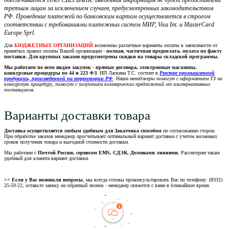
обеспечивается ПАО СБЕРБАНК. Введенная информация не будет предоставлена
третьим лицам за исключением случаев, предусмотренных законодательством
РФ. Проведение платежей по банковским картам осуществляется в строгом
соответствии с требованиями платежных систем МИР, Visa Int. и MasterCard
Europe Sprl.
Для
БЮДЖЕТНЫХ ОРГАНИЗАЦИЙ
возможны различные варианты оплаты в зависимости от
принятых правил оплаты Вашей организации -
полная, частичная предоплата, оплата по факту
поставки. Для крупных заказов предусмотрены скидки на товары складской программы.
Мы работаем по всем видам закупок - прямые договора, электронные магазины,
конкурсные процедуры по 44 и 223 ФЗ
. ИП Ласкина Т.С. состоит в
Реестре промышленной
продукции, произведенной на территории РФ
. Наши м
енеджеры помогут с оформлением ТЗ на
конкурсную процедуру, помогут с получением коммерческих предложений от альтернативных
поставщиков.
Варианты доставки товара
Доставка осуществляется любым удобным для Заказчика способом
по согласованию сторон.
При обработке заказов менеджер просчитывает оптимальный вариант доставки с учетом желаемых
сроков получения товара и выгодной стоимости доставки.
Мы работаем с
Почтой России, сервисом EMS, СДЭК, Деловыми линиями.
Рассмотрим также
удобный для клиента вариант доставки.
>> Если у Вас возникли вопросы
, мы всегда готовы проконсультировать Вас по телефону: (8332)
25-59-22, оставьте заявку на обратный звонок - менеджер свяжется с вами в ближайшее время.