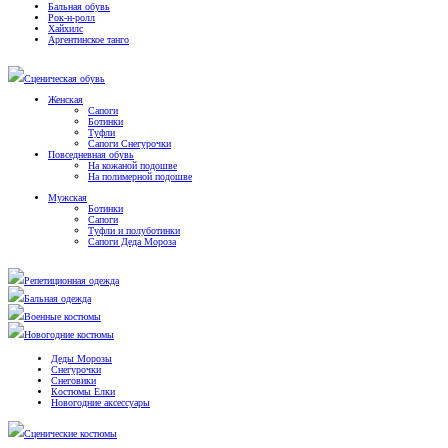
Бальная обувь
Рок-н-ролл
Хайхилс
Аргентинское танго
Сценическая обувь
Женская
Сапоги
Ботинки
Туфли
Сапоги Снегурочки
Повседневная обувь
На кожаной подошве
На полимерной подошве
Мужская
Ботинки
Сапоги
Туфли и полуботинки
Сапоги Деда Мороза
Репетиционная одежда
Бальная одежда
Военные костюмы
Новогодние костюмы
Деды Морозы
Снегурочки
Снеговики
Костюмы Елки
Новогодние аксессуары
Сценические костюмы