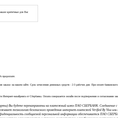
аказе критичные для Вас
% предоплате.
заказа» на нашем сайте. Срок зачисления денежных средств - 2-3 рабочих дня. При оплате банковского
ги Интернет-эквайринга от Сбербанка. Оплата совершается онлайн после подтвержения и согласования зак
 карты) Вы будете перенаправлены на платежный шлюз ПАО СБЕРБАНК. Соединение 
ерживает технологию безопасного проведения интернет-платежей Verified By Visa и
фиденциальность сообщаемой персональной информации обеспечивается ПАО СБЕРБА