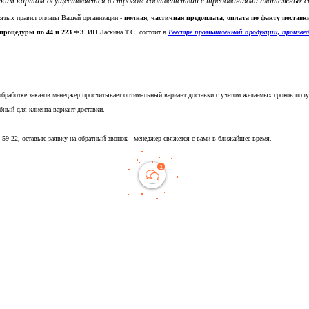
ким картам осуществляется в строгом соответствии с требованиями платежных систе
нятых правил оплаты Вашей организации -
полная, частичная предоплата, оплата по факту постав
процедуры по 44 и 223 ФЗ
. ИП Ласкина Т.С. состоит в
Реестре промышленной продукции, произве
обработке заказов менеджер просчитывает оптимальный вариант доставки с учетом желаемых сроков полу
бный для клиента вариант доставки.
5-59-22, оставьте заявку на обратный звонок - менеджер свяжется с вами в ближайшее время.