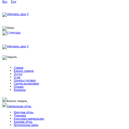
Rus
Eng
0
0
Главная
Каталог товаров
Услуги
О нас
Оплата и доставка
Скидки коллективам
Отзывы
Контакты
Каталог товаров
Танцевальная обувь
Народная обувь
Джазовки
Кроссовки танцевальные
Балетная обувь
Исторические танцы