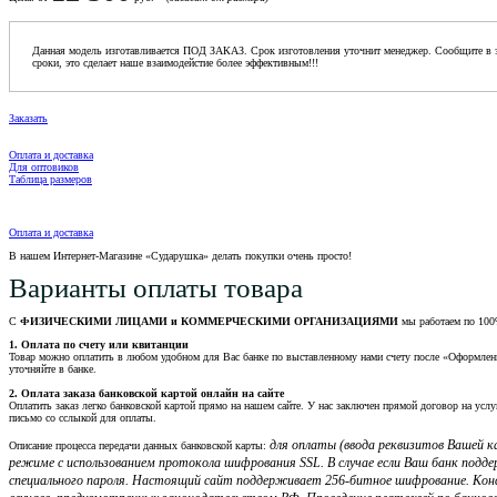
Данная модель изготавливается ПОД ЗАКАЗ. Срок изготовления уточнит менеджер. Сообщите в з
сроки, это сделает наше взаимодейстие более эффективным!!!
Заказать
Оплата и доставка
Для оптовиков
Таблица размеров
Оплата и доставка
В нашем Интернет-Магазине «Сударушка» делать покупки очень просто!
Варианты оплаты товара
С
ФИЗИЧЕСКИМИ ЛИЦАМИ и КОММЕРЧЕСКИМИ ОРГАНИЗАЦИЯМИ
мы работаем по 100
1. Оплата по счету или квитанции
Товар можно оплатить в любом удобном для Вас банке по выставленному нами счету после «Оформления 
уточняйте в банке.
2. Оплата заказа банковской картой онлайн на сайте
Оплатить заказ легко банковской картой прямо на нашем сайте. У нас заключен прямой договор на услу
письмо со сслыкой для оплаты.
для оплаты (ввода реквизитов Вашей
Описание процесса передачи данных банковской карты:
режиме с использованием протокола шифрования SSL. В случае если Ваш банк подд
специального пароля. Настоящий сайт поддерживает 256-битное шифрование. Кон