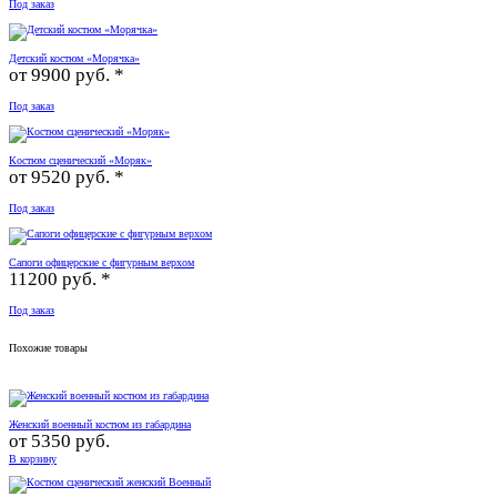
Под заказ
Детский костюм «Морячка»
от
9900 руб. *
Под заказ
Костюм сценический «Моряк»
от
9520 руб. *
Под заказ
Сапоги офицерские с фигурным верхом
11200 руб. *
Под заказ
Похожие товары
Женский военный костюм из габардина
от
5350 руб.
В корзину