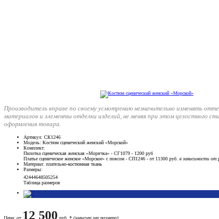
Производитель вправе по своему усмотрению незначительно изменять отте
материалов и элементы отделки изделий, не меняя при этом целостного ст
оформления товара.
Артикул
: СК1246
Модель
: Костюм сценический женский «Морской»
Комплект
:
Пилотка сценическая женская «Морячка» - СГ1079 - 1200 руб
Платье сценическое женское «Морское» с поясом - СП1246 - от 11300 руб.
в зависимости от 
Материал
: плательно-костюмная ткань
Размеры
:
42
44
46
48
50
52
54
Таблица размеров
12 500
Цена
: от
руб. *
(зависит от размера)