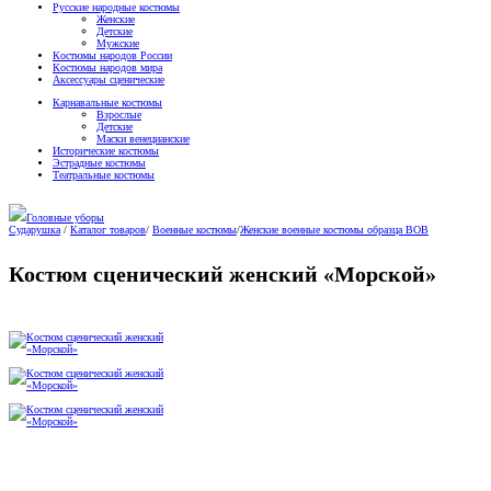
Русские народные костюмы
Женские
Детские
Мужские
Костюмы народов России
Костюмы народов мира
Аксессуары сценические
Карнавальные костюмы
Взрослые
Детские
Маски венецианские
Исторические костюмы
Эстрадные костюмы
Театральные костюмы
Головные уборы
Сударушка
/
Каталог товаров
/
Военные костюмы
/
Женские военные костюмы образца ВОВ
Костюм сценический женский «Морской»