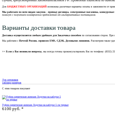
случаев, предусмотренных законодательством РФ. Проведение платежей по банковс
Для
БЮДЖЕТНЫХ ОРГАНИЗАЦИЙ
возможны различные варианты оплаты в зависимости от при
Мы работаем по всем видам закупок - прямые договора, электронные магазины, конкурсные 
помогут с получением коммерческих предложений от альтернативных поставщиков.
Варианты доставки товара
Доставка осуществляется любым удобным для Заказчика способом
по согласованию сторон. При 
Мы работаем с
Почтой России, сервисом EMS, СДЭК, Деловыми линиями.
Рассмотрим также удо
>> Если у Вас возникли вопросы
, мы всегда готовы проконсультировать Вас по телефону: (8332) 2
Для оптовиков
Таблица размеров
С этим товаром покупают
Туфли сценические женские Лодочки на каблуке 5 см черные
6100 руб. *