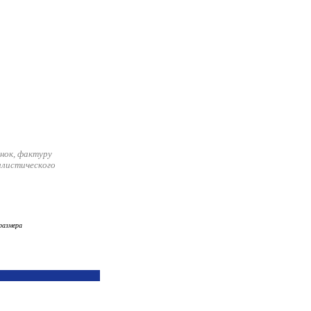
нок, фактуру
илистического
размера