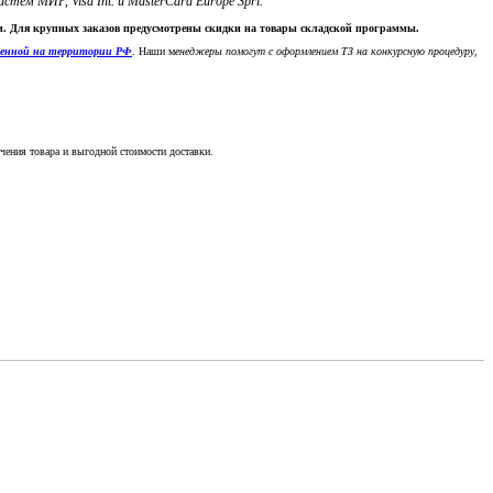
м МИР, Visa Int. и MasterCard Europe Sprl.
ки. Для крупных заказов предусмотрены скидки на товары складской программы.
денной на территории РФ
. Наши м
енеджеры помогут с оформлением ТЗ на конкурсную процедуру,
чения товара и выгодной стоимости доставки.