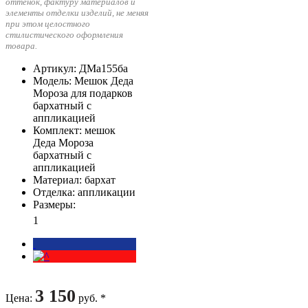
оттенок, фактуру материалов и
элементы отделки изделий, не меняя
при этом целостного
стилистического оформления
товара.
Артикул
: ДМа155ба
Модель
: Мешок Деда
Мороза для подарков
бархатный с
аппликацией
Комплект
: мешок
Деда Мороза
бархатный с
аппликацией
Материал
: бархат
Отделка
: аппликации
Размеры
:
1
3 150
Цена
:
руб. *