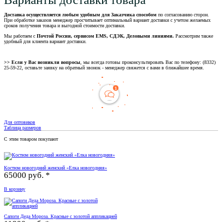
Доставка осуществляется любым удобным для Заказчика способом
по согласованию сторон.
При обработке заказов менеджер просчитывает оптимальный вариант доставки с учетом желаемых
сроков получения товара и выгодной стоимости доставки.
Мы работаем с
Почтой России, сервисом EMS, СДЭК, Деловыми линиями.
Рассмотрим также
удобный для клиента вариант доставки.
>> Если у Вас возникли вопросы
, мы всегда готовы проконсультировать Вас по телефону: (8332)
25-59-22, оставьте заявку на обратный звонок - менеджер свяжется с вами в ближайшее время.
Для оптовиков
Таблица размеров
С этим товаром покупают
Костюм новогодний женский «Елка новогодняя»
65000 руб. *
В корзину
Сапоги Деда Мороза. Красные с золотой аппликацией