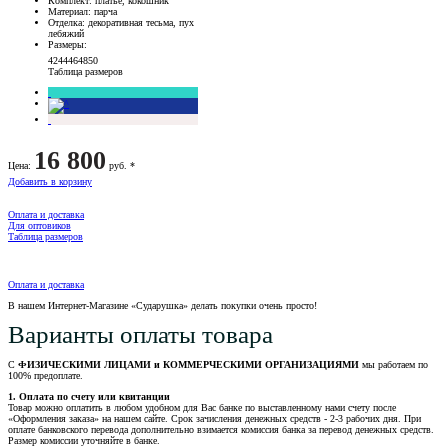
Комплект
: платье, кокошник
Материал
: парча
Отделка
: декоративная тесьма, пух
лебяжий
Размеры
:
42
44
46
48
50
Таблица размеров
16 800
Цена
:
руб. *
Добавить в корзину
Оплата и доставка
Для оптовиков
Таблица размеров
Оплата и доставка
В нашем Интернет-Магазине «Сударушка» делать покупки очень просто!
Варианты оплаты товара
С
ФИЗИЧЕСКИМИ ЛИЦАМИ и КОММЕРЧЕСКИМИ ОРГАНИЗАЦИЯМИ
мы работаем по
100% предоплате.
1. Оплата по счету или квитанции
Товар можно оплатить в любом удобном для Вас банке по выставленному нами счету после
«Оформления заказа» на нашем сайте. Срок зачисления денежных средств - 2-3 рабочих дня. При
оплате банковского перевода дополнительно взимается комиссия банка за перевод денежных средств.
Размер комиссии уточняйте в банке.