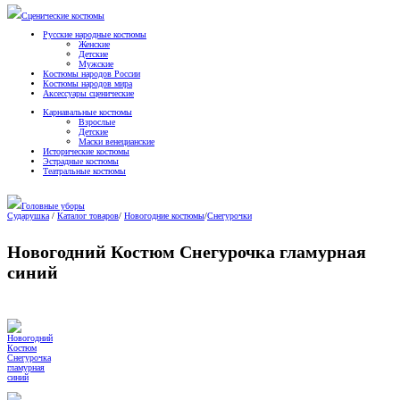
Сценические костюмы
Русские народные костюмы
Женские
Детские
Мужские
Костюмы народов России
Костюмы народов мира
Аксессуары сценические
Карнавальные костюмы
Взрослые
Детские
Маски венецианские
Исторические костюмы
Эстрадные костюмы
Театральные костюмы
Головные уборы
Сударушка
/
Каталог товаров
/
Новогодние костюмы
/
Снегурочки
Новогодний Костюм Снегурочка гламурная
синий