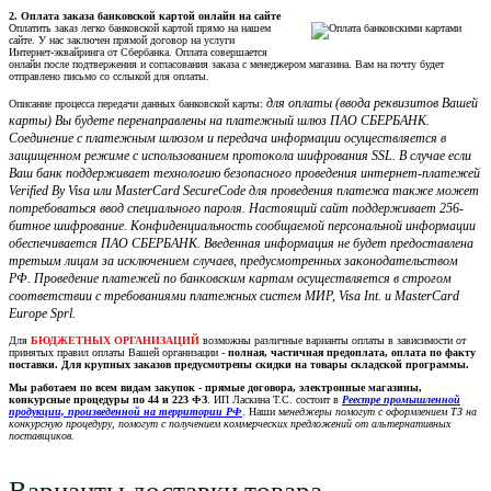
2. Оплата заказа банковской картой онлайн на сайте
Оплатить заказ легко банковской картой прямо на нашем
сайте. У нас заключен прямой договор на услуги
Интернет-эквайринга от Сбербанка. Оплата совершается
онлайн после подтвержения и согласования заказа с менеджером магазина. Вам на почту будет
отправлено письмо со сслыкой для оплаты.
для оплаты (ввода реквизитов Вашей
Описание процесса передачи данных банковской карты:
карты) Вы будете перенаправлены на платежный шлюз ПАО СБЕРБАНК.
Соединение с платежным шлюзом и передача информации осуществляется в
защищенном режиме с использованием протокола шифрования SSL. В случае если
Ваш банк поддерживает технологию безопасного проведения интернет-платежей
Verified By Visa или MasterCard SecureCode для проведения платежа также может
потребоваться ввод специального пароля. Настоящий сайт поддерживает 256-
битное шифрование. Конфиденциальность сообщаемой персональной информации
обеспечивается ПАО СБЕРБАНК. Введенная информация не будет предоставлена
третьим лицам за исключением случаев, предусмотренных законодательством
РФ. Проведение платежей по банковским картам осуществляется в строгом
соответствии с требованиями платежных систем МИР, Visa Int. и MasterCard
Europe Sprl.
Для
БЮДЖЕТНЫХ ОРГАНИЗАЦИЙ
возможны различные варианты оплаты в зависимости от
принятых правил оплаты Вашей организации -
полная, частичная предоплата, оплата по факту
поставки. Для крупных заказов предусмотрены скидки на товары складской программы.
Мы работаем по всем видам закупок - прямые договора, электронные магазины,
конкурсные процедуры по 44 и 223 ФЗ
. ИП Ласкина Т.С. состоит в
Реестре промышленной
продукции, произведенной на территории РФ
. Наши м
енеджеры помогут с оформлением ТЗ на
конкурсную процедуру, помогут с получением коммерческих предложений от альтернативных
поставщиков.
Варианты доставки товара