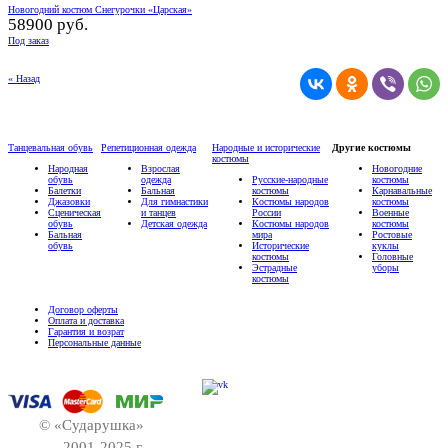
Новогодний костюм Снегурочки «Царская»
58900 руб.
Под заказ
« Назад
Танцевальная обувь
Репетиционная одежда
Народные и исторические
Другие костюмы
костюмы
Народная
Взрослая
Новогодние
обувь
одежда
Русские-народные
костюмы
Балетки
Бальная
костюмы
Карнавальные
Джазовки
Для гимнастики
Костюмы народов
костюмы
Сценическая
и танцев
России
Военные
обувь
Детская одежда
Костюмы народов
костюмы
Бальная
мира
Ростовые
обувь
Исторические
куклы
костюмы
Головные
Эстрадные
уборы
костюмы
Договор оферты
Оплата и доставка
Гарантия и возрат
Персональные данные
© «Сударушка»
2001-2025 г.