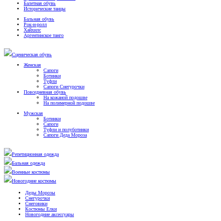
Балетная обувь
Исторические танцы
Бальная обувь
Рок-н-ролл
Хайхилс
Аргентинское танго
Сценическая обувь
Женская
Сапоги
Ботинки
Туфли
Сапоги Снегурочки
Повседневная обувь
На кожаной подошве
На полимерной подошве
Мужская
Ботинки
Сапоги
Туфли и полуботинки
Сапоги Деда Мороза
Репетиционная одежда
Бальная одежда
Военные костюмы
Новогодние костюмы
Деды Морозы
Снегурочки
Снеговики
Костюмы Елки
Новогодние аксессуары