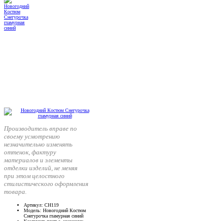
Производитель вправе по
своему усмотрению
незначительно изменять
оттенок, фактуру
материалов и элементы
отделки изделий, не меняя
при этом целостного
стилистического оформления
товара.
Артикул
: СН119
Модель
: Новогодний Костюм
Снегурочка гламурная синий