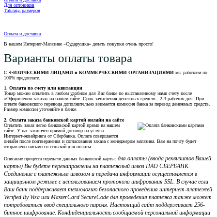
Для оптовиков
Таблица размеров
Оплата и доставка
В нашем Интернет-Магазине «Сударушка» делать покупки очень просто!
Варианты оплаты товара
С
ФИЗИЧЕСКИМИ ЛИЦАМИ и КОММЕРЧЕСКИМИ ОРГАНИЗАЦИЯМИ
мы работаем по
100% предоплате.
1. Оплата по счету или квитанции
Товар можно оплатить в любом удобном для Вас банке по выставленному нами счету после
«Оформления заказа» на нашем сайте. Срок зачисления денежных средств - 2-3 рабочих дня. При
оплате банковского перевода дополнительно взимается комиссия банка за перевод денежных средств.
Размер комиссии уточняйте в банке.
2. Оплата заказа банковской картой онлайн на сайте
Оплатить заказ легко банковской картой прямо на нашем
сайте. У нас заключен прямой договор на услуги
Интернет-эквайринга от Сбербанка. Оплата совершается
онлайн после подтвержения и согласования заказа с менеджером магазина. Вам на почту будет
отправлено письмо со сслыкой для оплаты.
для оплаты (ввода реквизитов Вашей
Описание процесса передачи данных банковской карты:
карты) Вы будете перенаправлены на платежный шлюз ПАО СБЕРБАНК.
Соединение с платежным шлюзом и передача информации осуществляется в
защищенном режиме с использованием протокола шифрования SSL. В случае если
Ваш банк поддерживает технологию безопасного проведения интернет-платежей
Verified By Visa или MasterCard SecureCode для проведения платежа также может
потребоваться ввод специального пароля. Настоящий сайт поддерживает 256-
битное шифрование. Конфиденциальность сообщаемой персональной информации