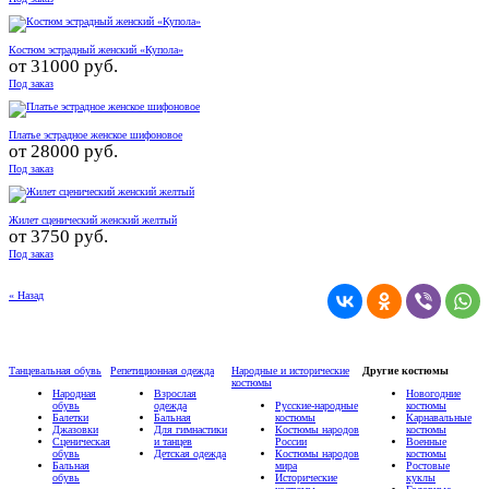
Костюм эстрадный женский «Купола»
от
31000 руб.
Под заказ
Платье эстрадное женское шифоновое
от
28000 руб.
Под заказ
Жилет сценический женский желтый
от
3750 руб.
Под заказ
« Назад
Танцевальная обувь
Репетиционная одежда
Народные и исторические
Другие костюмы
костюмы
Народная
Взрослая
Новогодние
обувь
одежда
Русские-народные
костюмы
Балетки
Бальная
костюмы
Карнавальные
Джазовки
Для гимнастики
Костюмы народов
костюмы
Сценическая
и танцев
России
Военные
обувь
Детская одежда
Костюмы народов
костюмы
Бальная
мира
Ростовые
обувь
Исторические
куклы