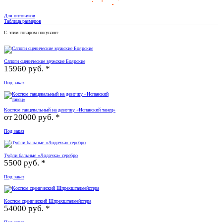
Для оптовиков
Таблица размеров
С этим товаром покупают
Сапоги сценические мужские Боярские
15960 руб. *
Под заказ
Костюм танцевальный на девочку «Испанский танец»
от
20000 руб. *
Под заказ
Туфли бальные «Лодочка» серебро
5500 руб. *
Под заказ
Костюм сценический Шпрехшталмейстера
54000 руб. *