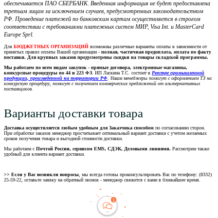
обеспечивается ПАО СБЕРБАНК. Введенная информация не будет предоставлена
третьим лицам за исключением случаев, предусмотренных законодательством
РФ. Проведение платежей по банковским картам осуществляется в строгом
соответствии с требованиями платежных систем МИР, Visa Int. и MasterCard
Europe Sprl.
Для
БЮДЖЕТНЫХ ОРГАНИЗАЦИЙ
возможны различные варианты оплаты в зависимости от
принятых правил оплаты Вашей организации -
полная, частичная предоплата, оплата по факту
поставки. Для крупных заказов предусмотрены скидки на товары складской программы.
Мы работаем по всем видам закупок - прямые договора, электронные магазины,
конкурсные процедуры по 44 и 223 ФЗ
. ИП Ласкина Т.С. состоит в
Реестре промышленной
продукции, произведенной на территории РФ
. Наши м
енеджеры помогут с оформлением ТЗ на
конкурсную процедуру, помогут с получением коммерческих предложений от альтернативных
поставщиков.
Варианты доставки товара
Доставка осуществляется любым удобным для Заказчика способом
по согласованию сторон.
При обработке заказов менеджер просчитывает оптимальный вариант доставки с учетом желаемых
сроков получения товара и выгодной стоимости доставки.
Мы работаем с
Почтой России, сервисом EMS, СДЭК, Деловыми линиями.
Рассмотрим также
удобный для клиента вариант доставки.
>> Если у Вас возникли вопросы
, мы всегда готовы проконсультировать Вас по телефону: (8332)
25-59-22, оставьте заявку на обратный звонок - менеджер свяжется с вами в ближайшее время.