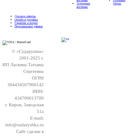
костюмы
Головные
Эстрадные
уборы
костюмы
Договор оферты
Оплата и доставка
Гарантия и возрат
Персональные данные
© «Сударушка»
2001-2025 г.
ИП Ласкина Татьяна
Сергеевна
ОГРН
304434507900142
ИНН:
434700013700
г. Киров, Заводская
51а
E-mail:
info@sudaryshka.ru
Сайт сделан в