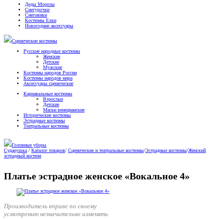
Деды Морозы
Снегурочки
Снеговики
Костюмы Елки
Новогодние аксессуары
Сценические костюмы
Русские народные костюмы
Женские
Детские
Мужские
Костюмы народов России
Костюмы народов мира
Аксессуары сценические
Карнавальные костюмы
Взрослые
Детские
Маски венецианские
Исторические костюмы
Эстрадные костюмы
Театральные костюмы
Головные уборы
Сударушка
/
Каталог товаров
/
Сценические и театральные костюмы
/
Эстрадные костюмы
/
Женский
эстрадный костюм
Платье эстрадное женское «Вокальное 4»
Производитель вправе по своему
усмотрению незначительно изменять