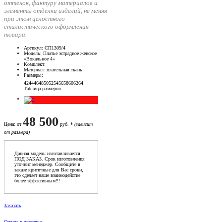
оттенок, фактуру материалов и
элементы отделки изделий, не меняя
при этом целостного
стилистического оформления
товара.
Артикул
: СП1309/4
Модель
: Платье эстрадное женское
«Вокальное 4»
Комплект
:
Материал
: плательная ткань
Размеры
:
42
44
46
48
50
52
54
56
58
60
62
64
Таблица размеров
48 500
Цена
: от
руб. *
(зависит
от размера)
Данная модель изготавливается
ПОД ЗАКАЗ. Срок изготовления
уточнит менеджер. Сообщите в
заказе критичные для Вас сроки,
это сделает наше взаимодейстие
более эффективным!!!
Заказать
Оплата и доставка