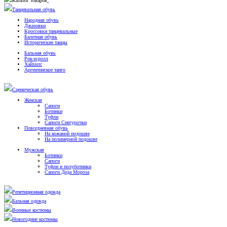
Каталог товаров
Танцевальная обувь
Народная обувь
Джазовки
Кроссовки танцевальные
Балетная обувь
Исторические танцы
Бальная обувь
Рок-н-ролл
Хайхилс
Аргентинское танго
Сценическая обувь
Женская
Сапоги
Ботинки
Туфли
Сапоги Снегурочки
Повседневная обувь
На кожаной подошве
На полимерной подошве
Мужская
Ботинки
Сапоги
Туфли и полуботинки
Сапоги Деда Мороза
Репетиционная одежда
Бальная одежда
Военные костюмы
Новогодние костюмы