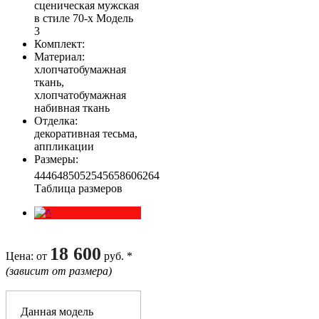
сценическая мужская
в стиле 70-х Модель
3
Комплект
:
Материал
:
хлопчатобумажная
ткань,
хлопчатобумажная
набивная ткань
Отделка
:
декоративная тесьма,
аппликации
Размеры
:
44
46
48
50
52
54
56
58
60
62
64
Таблица размеров
18 600
Цена
: от
руб. *
(зависит от размера)
Данная модель