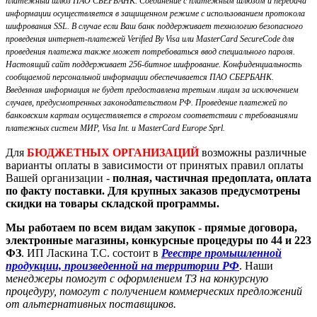
платежный шлюз ПАО СБЕРБАНК. Соединение с платежным шлюзом и передача
информации осуществляется в защищенном режиме с использованием протокола
шифрования SSL. В случае если Ваш банк поддерживает технологию безопасного
проведения интернет-платежей Verified By Visa или MasterCard SecureCode для
проведения платежа также может потребоваться ввод специального пароля.
Настоящий сайт поддерживает 256-битное шифрование. Конфиденциальность
сообщаемой персональной информации обеспечивается ПАО СБЕРБАНК.
Введенная информация не будет предоставлена третьим лицам за исключением
случаев, предусмотренных законодательством РФ. Проведение платежей по
банковским картам осуществляется в строгом соответствии с требованиями
платежных систем МИР, Visa Int. и MasterCard Europe Sprl.
Для
БЮДЖЕТНЫХ ОРГАНИЗАЦИЙ
возможны различные
варианты оплаты в зависимости от принятых правил оплаты
Вашей организации -
полная, частичная предоплата, оплата
по факту поставки. Для крупных заказов предусмотрены
скидки на товары складской программы.
Мы работаем по всем видам закупок - прямые договора,
электронные магазины, конкурсные процедуры по 44 и 223
ФЗ
. ИП Ласкина Т.С. состоит в
Реестре промышленной
продукции, произведенной на территории РФ
. Наши
м
енеджеры помогут с оформлением ТЗ на конкурсную
процедуру, помогут с получением коммерческих предложений
от альтернативных поставщиков.