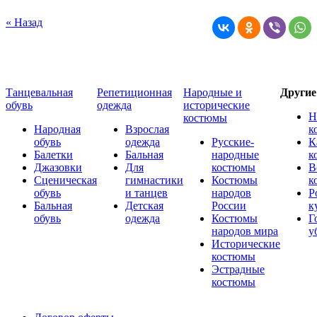
« Назад
Танцевальная
Репетиционная
Народные и
Други
обувь
одежда
исторические
Н
костюмы
Народная
Взрослая
к
обувь
одежда
Русские-
К
Балетки
Бальная
народные
к
Джазовки
Для
костюмы
В
Сценическая
гимнастики
Костюмы
к
обувь
и танцев
народов
Р
Бальная
Детская
России
к
обувь
одежда
Костюмы
Г
народов мира
у
Исторические
костюмы
Эстрадные
костюмы