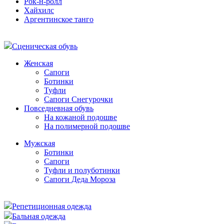
Рок-н-ролл
Хайхилс
Аргентинское танго
Сценическая обувь
Женская
Сапоги
Ботинки
Туфли
Сапоги Снегурочки
Повседневная обувь
На кожаной подошве
На полимерной подошве
Мужская
Ботинки
Сапоги
Туфли и полуботинки
Сапоги Деда Мороза
Репетиционная одежда
Бальная одежда