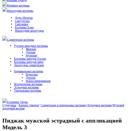
Бальная одежда
Военные костюмы
Новогодние костюмы
Деды Морозы
Снегурочки
Снеговики
Костюмы Елки
Новогодние аксессуары
Сценические костюмы
Русские народные костюмы
Женские
Детские
Мужские
Костюмы народов России
Костюмы народов мира
Аксессуары сценические
Карнавальные костюмы
Взрослые
Детские
Маски венецианские
Исторические костюмы
Эстрадные костюмы
Театральные костюмы
Головные уборы
Сударушка
/
Каталог товаров
/
Сценические и театральные костюмы
/
Эстрадные костюмы
/
Мужской
эстрадный костюм
Пиджак мужской эстрадный с аппликацией
Модель 3