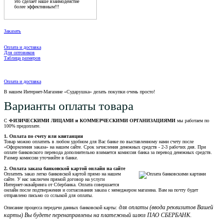
это сделает наше взаимодейстие
более эффективным!!!
Заказать
Оплата и доставка
Для оптовиков
Таблица размеров
Оплата и доставка
В нашем Интернет-Магазине «Сударушка» делать покупки очень просто!
Варианты оплаты товара
С
ФИЗИЧЕСКИМИ ЛИЦАМИ и КОММЕРЧЕСКИМИ ОРГАНИЗАЦИЯМИ
мы работаем по
100% предоплате.
1. Оплата по счету или квитанции
Товар можно оплатить в любом удобном для Вас банке по выставленному нами счету после
«Оформления заказа» на нашем сайте. Срок зачисления денежных средств - 2-3 рабочих дня. При
оплате банковского перевода дополнительно взимается комиссия банка за перевод денежных средств.
Размер комиссии уточняйте в банке.
2. Оплата заказа банковской картой онлайн на сайте
Оплатить заказ легко банковской картой прямо на нашем
сайте. У нас заключен прямой договор на услуги
Интернет-эквайринга от Сбербанка. Оплата совершается
онлайн после подтвержения и согласования заказа с менеджером магазина. Вам на почту будет
отправлено письмо со сслыкой для оплаты.
для оплаты (ввода реквизитов Вашей
Описание процесса передачи данных банковской карты:
карты) Вы будете перенаправлены на платежный шлюз ПАО СБЕРБАНК.