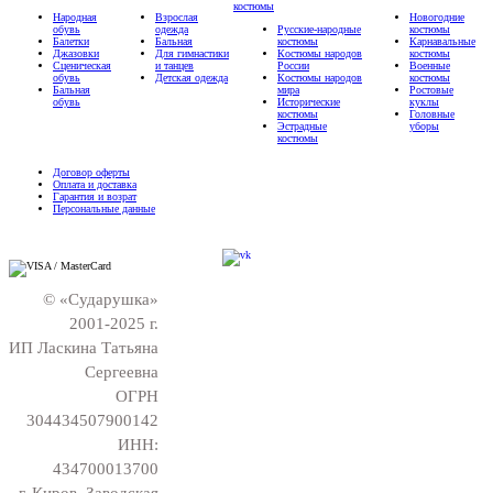
костюмы
Народная
Взрослая
Новогодние
обувь
одежда
Русские-народные
костюмы
Балетки
Бальная
костюмы
Карнавальные
Джазовки
Для гимнастики
Костюмы народов
костюмы
Сценическая
и танцев
России
Военные
обувь
Детская одежда
Костюмы народов
костюмы
Бальная
мира
Ростовые
обувь
Исторические
куклы
костюмы
Головные
Эстрадные
уборы
костюмы
Договор оферты
Оплата и доставка
Гарантия и возрат
Персональные данные
© «Сударушка»
2001-2025 г.
ИП Ласкина Татьяна
Сергеевна
ОГРН
304434507900142
ИНН:
434700013700
г. Киров, Заводская