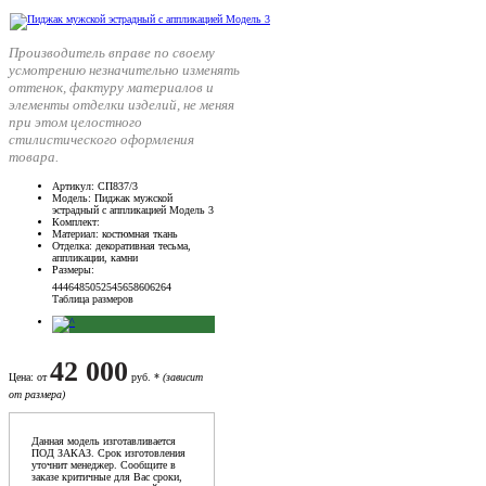
Производитель вправе по своему
усмотрению незначительно изменять
оттенок, фактуру материалов и
элементы отделки изделий, не меняя
при этом целостного
стилистического оформления
товара.
Артикул
: СП837/3
Модель
: Пиджак мужской
эстрадный с аппликацией Модель 3
Комплект
:
Материал
: костюмная ткань
Отделка
: декоративная тесьма,
аппликации, камни
Размеры
:
44
46
48
50
52
54
56
58
60
62
64
Таблица размеров
42 000
Цена
: от
руб. *
(зависит
от размера)
Данная модель изготавливается
ПОД ЗАКАЗ. Срок изготовления
уточнит менеджер. Сообщите в
заказе критичные для Вас сроки,