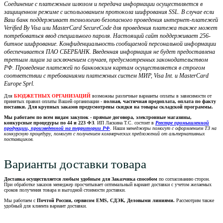
Соединение с платежным шлюзом и передача информации осуществляется в
защищенном режиме с использованием протокола шифрования SSL. В случае если
Ваш банк поддерживает технологию безопасного проведения интернет-платежей
Verified By Visa или MasterCard SecureCode для проведения платежа также может
потребоваться ввод специального пароля. Настоящий сайт поддерживает 256-
битное шифрование. Конфиденциальность сообщаемой персональной информации
обеспечивается ПАО СБЕРБАНК. Введенная информация не будет предоставлена
третьим лицам за исключением случаев, предусмотренных законодательством
РФ. Проведение платежей по банковским картам осуществляется в строгом
соответствии с требованиями платежных систем МИР, Visa Int. и MasterCard
Europe Sprl.
Для
БЮДЖЕТНЫХ ОРГАНИЗАЦИЙ
возможны различные варианты оплаты в зависимости от
принятых правил оплаты Вашей организации -
полная, частичная предоплата, оплата по факту
поставки. Для крупных заказов предусмотрены скидки на товары складской программы.
Мы работаем по всем видам закупок - прямые договора, электронные магазины,
конкурсные процедуры по 44 и 223 ФЗ
. ИП Ласкина Т.С. состоит в
Реестре промышленной
продукции, произведенной на территории РФ
. Наши м
енеджеры помогут с оформлением ТЗ на
конкурсную процедуру, помогут с получением коммерческих предложений от альтернативных
поставщиков.
Варианты доставки товара
Доставка осуществляется любым удобным для Заказчика способом
по согласованию сторон.
При обработке заказов менеджер просчитывает оптимальный вариант доставки с учетом желаемых
сроков получения товара и выгодной стоимости доставки.
Мы работаем с
Почтой России, сервисом EMS, СДЭК, Деловыми линиями.
Рассмотрим также
удобный для клиента вариант доставки.