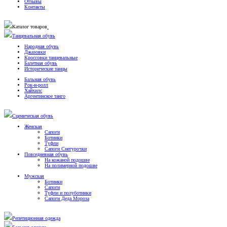
Отзывы
Контакты
Каталог товаров
Танцевальная обувь
Народная обувь
Джазовки
Кроссовки танцевальные
Балетная обувь
Исторические танцы
Бальная обувь
Рок-н-ролл
Хайхилс
Аргентинское танго
Сценическая обувь
Женская
Сапоги
Ботинки
Туфли
Сапоги Снегурочки
Повседневная обувь
На кожаной подошве
На полимерной подошве
Мужская
Ботинки
Сапоги
Туфли и полуботинки
Сапоги Деда Мороза
Репетиционная одежда