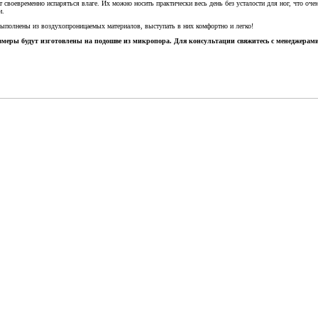
ет своевременно испаряться влаге. Их можно носить практически весь день без усталости для ног, что 
и.
выполнены из воздухопроницаемых материалов, выступать в них комфортно и легко!
размеры будут изготовлены на подошве из микропора. Для консультации свяжитесь с менеджер