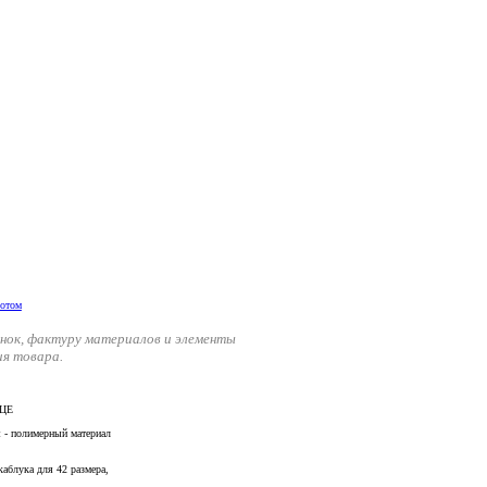
енок, фактуру материалов и элементы
ия товара.
ИЦЕ
ы - полимерный материал
каблука для 42 размера,