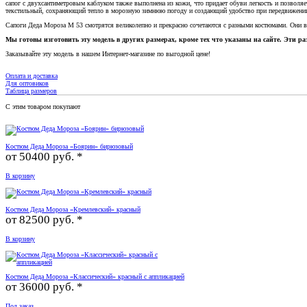
сапог с двухсантиметровым каблуком также выполнена из кожи, что придает обуви легкость и позволя
текстильный, сохраняющий тепло в морозную зимнюю погоду и создающий удобство при передвижени
Сапоги Деда Мороза М 53 смотрятся великолепно и прекрасно сочетаются с разными костюмами. Они 
Мы готовы изготовить эту модель в других размерах, кроме тех что указаны на сайте. Эти 
Заказывайте эту модель в нашем Интернет-магазине по выгодной цене!
Оплата и доставка
Для оптовиков
Таблица размеров
С этим товаром покупают
Костюм Деда Мороза «Боярин» бирюзовый
от
50400 руб. *
В корзину
Костюм Деда Мороза «Кремлевский» красный
от
82500 руб. *
В корзину
Костюм Деда Мороза «Классический» красный с аппликацией
от
36000 руб. *
Под заказ