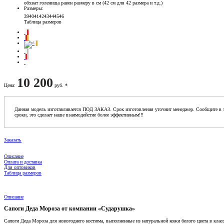
обхват голенища равен размеру в см (42 см для 42 размера и т.д.)
Размеры
:
39
40
41
42
43
44
45
46
Таблица размеров
10 200
Цена
:
руб. *
Данная модель изготавливается ПОД ЗАКАЗ. Срок изготовления уточнит менеджер. Сообщите в з
сроки, это сделает наше взаимодейстие более эффективным!!!
Заказать
Описание
Оплата и доставка
Для оптовиков
Таблица размеров
Описание
Сапоги Деда Мороза от компании «Сударушка»
Сапоги Деда Мороза для новогоднего костюма, выполненные из натуральной кожи белого цвета в клас