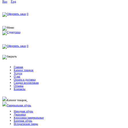
Rus
Eng
0
0
Главная
Каталог товаров
Услуги
О нас
Оплата и доставка
Скидки коллективам
Отзывы
Контакты
Каталог товаров
Танцевальная обувь
Народная обувь
Джазовки
Кроссовки танцевальные
Балетная обувь
Исторические танцы