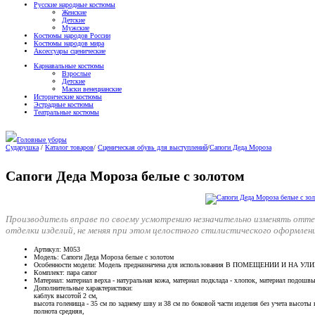
Русские народные костюмы
Женские
Детские
Мужские
Костюмы народов России
Костюмы народов мира
Аксессуары сценические
Карнавальные костюмы
Взрослые
Детские
Маски венецианские
Исторические костюмы
Эстрадные костюмы
Театральные костюмы
Головные уборы
Сударушка
/
Каталог товаров
/
Сценическая обувь для выступлений
/
Сапоги Деда Мороза
Сапоги Деда Мороза белые с золотом
Производитель вправе по своему усмотрению незначительно изменять отт
отделки изделий, не меняя при этом целостного стилистического оформлен
Артикул
: М053
Модель
: Сапоги Деда Мороза белые с золотом
Особенности модели
: Модель предназначена для использования В ПОМЕЩЕНИИ И НА УЛ
Комплект
: пара сапог
Материал
: материал верха - натуральная кожа, материал подклада - хлопок, материал подошв
Дополнительные характеристики
:
каблук высотой 2 см,
высота голенища - 35 см по заднему шву и 38 см по боковой части изделия без учета высоты 
полнота средняя,