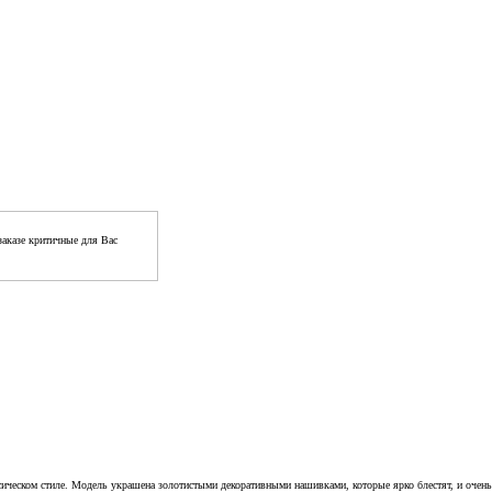
аказе критичные для Вас
сическом стиле. Модель украшена золотистыми декоративными нашивками, которые ярко блестят, и очен