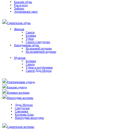
Бальная обувь
Рок-н-ролл
Хайхилс
Аргентинское танго
Сценическая обувь
Женская
Сапоги
Ботинки
Туфли
Сапоги Снегурочки
Повседневная обувь
На кожаной подошве
На полимерной подошве
Мужская
Ботинки
Сапоги
Туфли и полуботинки
Сапоги Деда Мороза
Репетиционная одежда
Бальная одежда
Военные костюмы
Новогодние костюмы
Деды Морозы
Снегурочки
Снеговики
Костюмы Елки
Новогодние аксессуары
Сценические костюмы