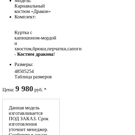
Модель
:
Карнавальный
костюм «Дракон»
Комплект
:
Куртка с
капюшоном-мордой
и
хвостом,брюки,перчатки,сапоги
-
Костюм дракона
!
Размеры
:
48
50
52
54
Таблица размеров
9 980
Цена
:
руб. *
Данная модель
изготавливается
ПОД ЗАКАЗ. Срок
изготовления
уточнит менеджер.
Сообщите в заказе