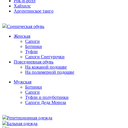
Рок-н-ролл
Хайхилс
Аргентинское танго
Сценическая обувь
Женская
Сапоги
Ботинки
Туфли
Сапоги Снегурочки
Повседневная обувь
На кожаной подошве
На полимерной подошве
Мужская
Ботинки
Сапоги
Туфли и полуботинки
Сапоги Деда Мороза
Репетиционная одежда
Бальная одежда