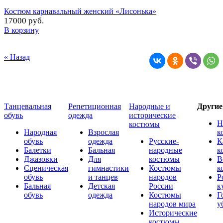
Костюм карнавальный женский «Лисонька»
17000 руб.
В корзину
« Назад
Танцевальная
Репетиционная
Народные и
Други
обувь
одежда
исторические
Н
костюмы
Народная
Взрослая
к
обувь
одежда
Русские-
К
Балетки
Бальная
народные
к
Джазовки
Для
костюмы
В
Сценическая
гимнастики
Костюмы
к
обувь
и танцев
народов
Р
Бальная
Детская
России
к
обувь
одежда
Костюмы
Г
народов мира
у
Исторические
костюмы