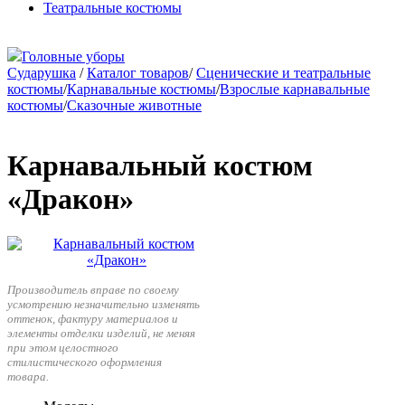
Театральные костюмы
Головные уборы
Сударушка
/
Каталог товаров
/
Сценические и театральные
костюмы
/
Карнавальные костюмы
/
Взрослые карнавальные
костюмы
/
Сказочные животные
Карнавальный костюм
«Дракон»
Производитель вправе по своему
усмотрению незначительно изменять
оттенок, фактуру материалов и
элементы отделки изделий, не меняя
при этом целостного
стилистического оформления
товара.