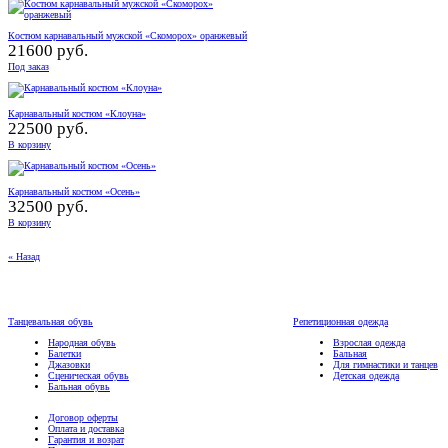
Костюм карнавальный мужской «Скоморох» оранжевый
21600 руб.
Под заказ
Карнавальный костюм «Клоуна»
22500 руб.
В корзину
Карнавальный костюм «Осень»
32500 руб.
В корзину
« Назад
Танцевальная обувь
Репетиционная одежда
Народная обувь
Взрослая одежда
Балетки
Бальная
Джазовки
Для гимнастики и танцев
Сценическая обувь
Детская одежда
Бальная обувь
Договор оферты
Оплата и доставка
Гарантия и возрат