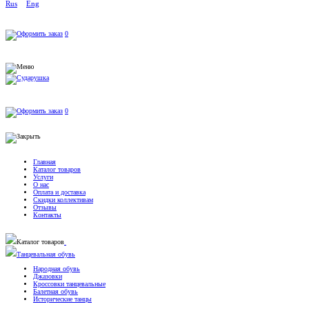
Rus
Eng
0
0
Главная
Каталог товаров
Услуги
О нас
Оплата и доставка
Скидки коллективам
Отзывы
Контакты
Каталог товаров
Танцевальная обувь
Народная обувь
Джазовки
Кроссовки танцевальные
Балетная обувь
Исторические танцы