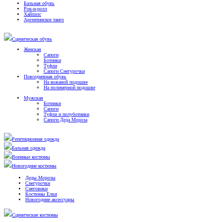
Бальная обувь
Рок-н-ролл
Хайхилс
Аргентинское танго
Сценическая обувь
Женская
Сапоги
Ботинки
Туфли
Сапоги Снегурочки
Повседневная обувь
На кожаной подошве
На полимерной подошве
Мужская
Ботинки
Сапоги
Туфли и полуботинки
Сапоги Деда Мороза
Репетиционная одежда
Бальная одежда
Военные костюмы
Новогодние костюмы
Деды Морозы
Снегурочки
Снеговики
Костюмы Елки
Новогодние аксессуары
Сценические костюмы