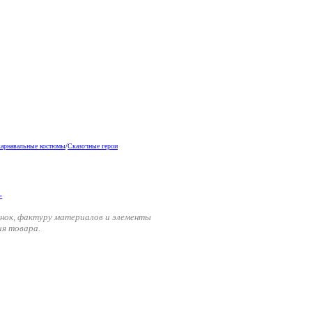
карнавальные костюмы
/
Сказочные герои
енок, фактуру материалов и элементы
ия товара.