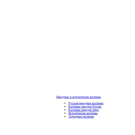
Народные и исторические костюмы
Русские-народные костюмы
Костюмы народов России
Костюмы народов мира
Исторические костюмы
Эстрадные костюмы