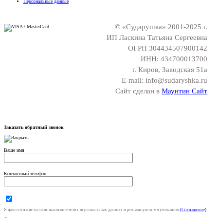
Персональные данные
© «Сударушка» 2001-2025 г.
ИП Ласкина Татьяна Сергеевна
ОГРН 304434507900142
ИНН: 434700013700
г. Киров, Заводская 51а
E-mail: info@sudaryshka.ru
Сайт сделан в
Маунтин Сайт
Заказать обратный звонок
Ваше имя
Контактный телефон
Я даю согласие на использование моих персональных данных и рекламную коммуникацию
(Соглашение)
.