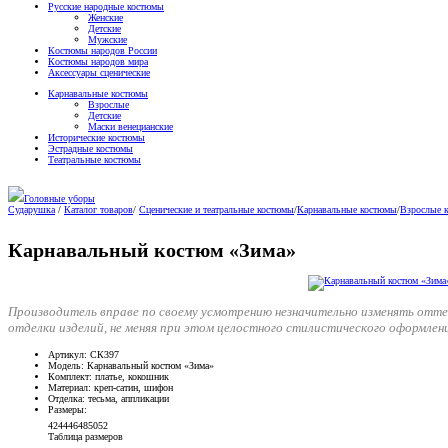
Русские народные костюмы
Женские
Детские
Мужские
Костюмы народов России
Костюмы народов мира
Аксессуары сценические
Карнавальные костюмы
Взрослые
Детские
Маски венецианские
Исторические костюмы
Эстрадные костюмы
Театральные костюмы
Головные уборы
Сударушка
/
Каталог товаров
/
Сценические и театральные костюмы
/
Карнавальные костюмы
/
Взрослые 
Карнавальный костюм «Зима»
Производитель вправе по своему усмотрению незначительно изменять отт
отделки изделий, не меняя при этом целостного стилистического оформлен
Артикул
: СК397
Модель
: Карнавальный костюм «Зима»
Комплект
: платье, кокошник
Материал
: креп-сатин, шифон
Отделка
: тесьма, аппликации
Размеры
:
42
44
46
48
50
52
Таблица размеров