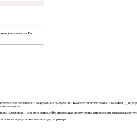
аказе критичные для Вас
тистических постановок и танцевальных выступлений. Комплект включает платье и кокошник. Для разра
и аппликациями.
ании «Сударушка». Для этого используйте специальную форму заявки или позвоните менеджерам по телеф
и, а также осуществляем пошив в другом размере.