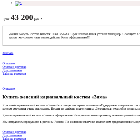
43 200
Цена
:
руб. *
Данная модель изготавливается ПОД ЗАКАЗ. Срок изготовления уточнит менеджер. Сообщите в з
сроки, это сделает наше взаимодейстие более эффективным!!!
Заказать
Описание
Оплата и доставка
Для оптовиков
Таблица размеров
Описание
Купить женский карнавальный костюм «Зима»
Красивый карнавальный костюм «Зима» был создан мастерами компании «Сударушка» специально для ар
костюм смотрится очень изысканно. Пошит из шифона и креп-сатина. Декорирован тесьмой и изящным
Купите карнавальный костюм «Зима» в официальном Интернет-магазине производственно-торговой комп
Мы отправляем продукцию в регионы России. По желанию заказчика измененяем представленные модел
Оплата и доставка
Для оптовиков
Таблица размеров