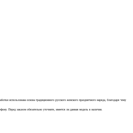
ботки использована основа традиционного русского женского праздничного наряда, благодаря чему
ону. Перед заказом обязательно уточните, имеется ли данная модель в наличии.