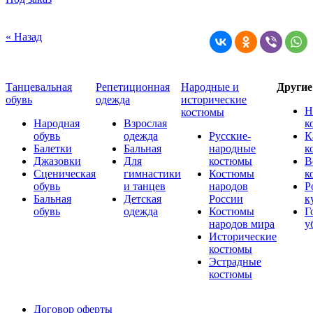
« Назад
Танцевальная
Репетиционная
Народные и
Други
обувь
одежда
исторические
Н
костюмы
Народная
Взрослая
к
обувь
одежда
Русские-
К
Балетки
Бальная
народные
к
Джазовки
Для
костюмы
В
Сценическая
гимнастики
Костюмы
к
обувь
и танцев
народов
Р
Бальная
Детская
России
к
обувь
одежда
Костюмы
Г
народов мира
у
Исторические
костюмы
Эстрадные
костюмы
Договор оферты