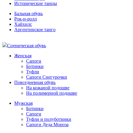
Исторические танцы
Бальная обувь
Рок-н-ролл
Хайхилс
Аргентинское танго
Сценическая обувь
Женская
Сапоги
Ботинки
Туфли
Сапоги Снегурочки
Повседневная обувь
На кожаной подошве
На полимерной подошве
Мужская
Ботинки
Сапоги
Туфли и полуботинки
Сапоги Деда Мороза