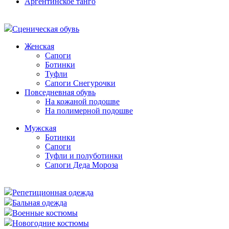
Аргентинское танго
Сценическая обувь
Женская
Сапоги
Ботинки
Туфли
Сапоги Снегурочки
Повседневная обувь
На кожаной подошве
На полимерной подошве
Мужская
Ботинки
Сапоги
Туфли и полуботинки
Сапоги Деда Мороза
Репетиционная одежда
Бальная одежда
Военные костюмы
Новогодние костюмы