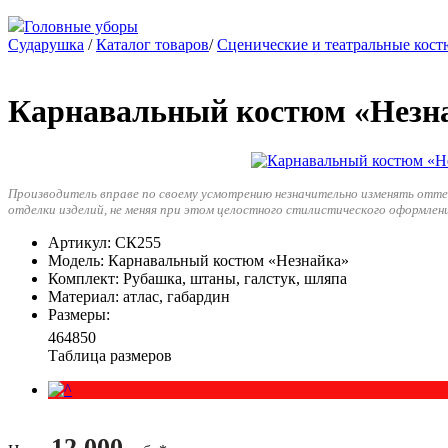
Головные уборы
Сударушка
/
Каталог товаров
/
Сценические и театральные кос
Карнавальный костюм «Незн
Производитель вправе по своему усмотрению незначительно изменять отт
отделки изделий, не меняя при этом целостного стилистического оформлен
Артикул
: СК255
Модель
: Карнавальный костюм «Незнайка»
Комплект
: Рубашка, штаны, галстук, шляпа
Материал
: атлас, габардин
Размеры
:
46
48
50
Таблица размеров
12 000