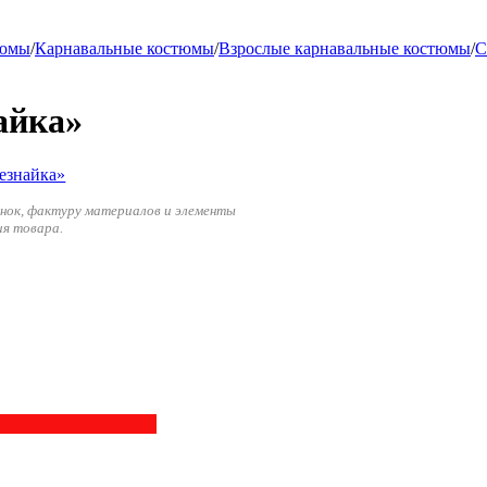
тюмы
/
Карнавальные костюмы
/
Взрослые карнавальные костюмы
/
С
айка»
енок, фактуру материалов и элементы
ия товара.