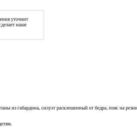
ения уточнит
сделает наше
ны из габардина, силуэт расклешенный от бедра, пояс на резинке
детям.