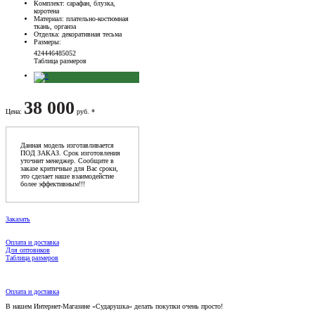
Комплект
: сарафан, блузка,
коротена
Материал
: плательно-костюмная
ткань, органза
Отделка
: декоративная тесьма
Размеры
:
42
44
46
48
50
52
Таблица размеров
38 000
Цена
:
руб. *
Данная модель изготавливается
ПОД ЗАКАЗ. Срок изготовления
уточнит менеджер. Сообщите в
заказе критичные для Вас сроки,
это сделает наше взаимодейстие
более эффективным!!!
Заказать
Оплата и доставка
Для оптовиков
Таблица размеров
Оплата и доставка
В нашем Интернет-Магазине «Сударушка» делать покупки очень просто!