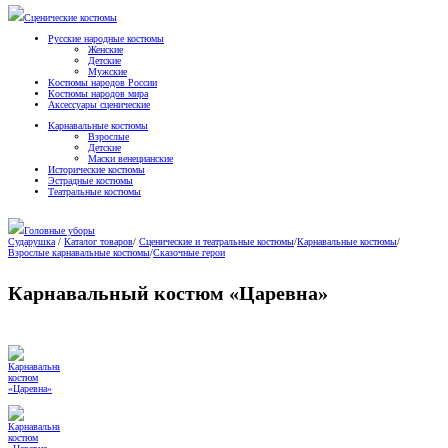
Сценические костюмы
Русские народные костюмы
Женские
Детские
Мужские
Костюмы народов России
Костюмы народов мира
Аксессуары сценические
Карнавальные костюмы
Взрослые
Детские
Маски венецианские
Исторические костюмы
Эстрадные костюмы
Театральные костюмы
Головные уборы
Сударушка
/
Каталог товаров
/
Сценические и театральные костюмы
/
Карнавальные костюмы
/
Взрослые карнавальные костюмы
/
Сказочные герои
Карнавальный костюм «Царевна»