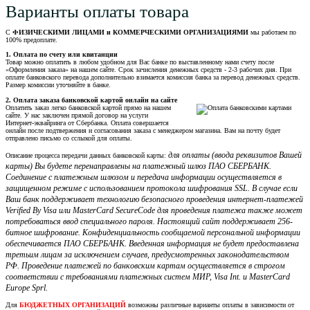
Варианты оплаты товара
С
ФИЗИЧЕСКИМИ ЛИЦАМИ и КОММЕРЧЕСКИМИ ОРГАНИЗАЦИЯМИ
мы работаем по
100% предоплате.
1. Оплата по счету или квитанции
Товар можно оплатить в любом удобном для Вас банке по выставленному нами счету после
«Оформления заказа» на нашем сайте. Срок зачисления денежных средств - 2-3 рабочих дня. При
оплате банковского перевода дополнительно взимается комиссия банка за перевод денежных средств.
Размер комиссии уточняйте в банке.
2. Оплата заказа банковской картой онлайн на сайте
Оплатить заказ легко банковской картой прямо на нашем
сайте. У нас заключен прямой договор на услуги
Интернет-эквайринга от Сбербанка. Оплата совершается
онлайн после подтвержения и согласования заказа с менеджером магазина. Вам на почту будет
отправлено письмо со сслыкой для оплаты.
для оплаты (ввода реквизитов Вашей
Описание процесса передачи данных банковской карты:
карты) Вы будете перенаправлены на платежный шлюз ПАО СБЕРБАНК.
Соединение с платежным шлюзом и передача информации осуществляется в
защищенном режиме с использованием протокола шифрования SSL. В случае если
Ваш банк поддерживает технологию безопасного проведения интернет-платежей
Verified By Visa или MasterCard SecureCode для проведения платежа также может
потребоваться ввод специального пароля. Настоящий сайт поддерживает 256-
битное шифрование. Конфиденциальность сообщаемой персональной информации
обеспечивается ПАО СБЕРБАНК. Введенная информация не будет предоставлена
третьим лицам за исключением случаев, предусмотренных законодательством
РФ. Проведение платежей по банковским картам осуществляется в строгом
соответствии с требованиями платежных систем МИР, Visa Int. и MasterCard
Europe Sprl.
Для
БЮДЖЕТНЫХ ОРГАНИЗАЦИЙ
возможны различные варианты оплаты в зависимости от