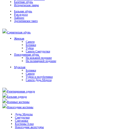
Балетная обувь
Исторические танцы
Бальная обувь
Рок-н-ролл
Хайхилс
Аргентинское танго
Сценическая обувь
Женская
Сапоги
Ботинки
Туфли
Сапоги Снегурочки
Повседневная обувь
На кожаной подошве
На полимерной подошве
Мужская
Ботинки
Сапоги
Туфли и полуботинки
Сапоги Деда Мороза
Репетиционная одежда
Бальная одежда
Военные костюмы
Новогодние костюмы
Деды Морозы
Снегурочки
Снеговики
Костюмы Елки
Новогодние аксессуары