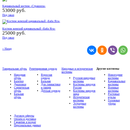
Карнавальный костюм «Страшила»
53000 руб.
Под заказ
Костюм женский карнавальный «Баба Яга»
25000 руб.
Под заказ
« Назад
Танцевальная обувь
Репетиционная одежда
Народные и исторические
Другие костюмы
костюмы
Народная
Взрослая
Новогодние
обувь
одежда
Русские-народные
костюмы
Балетки
Бальная
костюмы
Карнавальные
Джазовки
Для гимнастики
Костюмы народов
костюмы
Сценическая
и танцев
России
Военные
обувь
Детская одежда
Костюмы народов
костюмы
Бальная
мира
Ростовые
обувь
Исторические
куклы
костюмы
Головные
Эстрадные
уборы
костюмы
Договор оферты
Оплата и доставка
Гарантия и возрат
Персональные данные