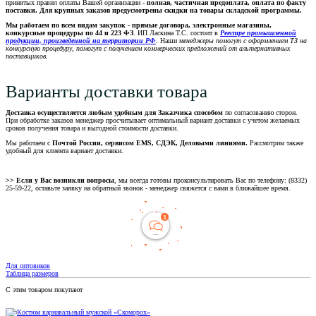
принятых правил оплаты Вашей организации -
полная, частичная предоплата, оплата по факту
поставки. Для крупных заказов предусмотрены скидки на товары складской программы.
Мы работаем по всем видам закупок - прямые договора, электронные магазины,
конкурсные процедуры по 44 и 223 ФЗ
. ИП Ласкина Т.С. состоит в
Реестре промышленной
продукции, произведенной на территории РФ
. Наши м
енеджеры помогут с оформлением ТЗ на
конкурсную процедуру, помогут с получением коммерческих предложений от альтернативных
поставщиков.
Варианты доставки товара
Доставка осуществляется любым удобным для Заказчика способом
по согласованию сторон.
При обработке заказов менеджер просчитывает оптимальный вариант доставки с учетом желаемых
сроков получения товара и выгодной стоимости доставки.
Мы работаем с
Почтой России, сервисом EMS, СДЭК, Деловыми линиями.
Рассмотрим также
удобный для клиента вариант доставки.
>> Если у Вас возникли вопросы
, мы всегда готовы проконсультировать Вас по телефону: (8332)
25-59-22, оставьте заявку на обратный звонок - менеджер свяжется с вами в ближайшее время.
Для оптовиков
Таблица размеров
С этим товаром покупают