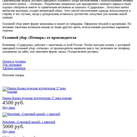
Оригинальная модель русского народного головного убора изготовленная с использованием техники
лоскутного шитья – «пэчворк». Разработана специально для праздничного женского наряда и будет
хорошо смотреться вместе со сценическим костюмом из каталога «Сударушки». Лоскутное шитье
необычно выглядит, создает интересный образ. Этот способ изготовления одежды использовался в
старину в тех случаях, когда у рукодельниц оставалось достаточно лоскутков для пошива новой
одежды.
Головной убор имеет форму кокошника и пошит из габардина. Оформлен тесьмой и кружевами. По
желанию заказчика возможен пошив из ткани другого цвета, использование различных вариантов
отделки.
Головной убор «Пэчворк» от производителя
Компания «Сударушка» работает с заказчикам со всей России. Чтобы выгодно купить с доставкой
народный головной убор «пэчворк» от производителя напишите нам в чат, позвоните по телефону,
указанному на сайте, или заполните форму заказа. Осуществляем доставку.
Оплата и доставка
Для оптовиков
Таблица размеров
Похожие товары
Папаха Казака мужская историческая 17 века красная
4500 руб.
Под заказ
Налобник «Северный малый» с навеской
5000 руб.
Под заказ