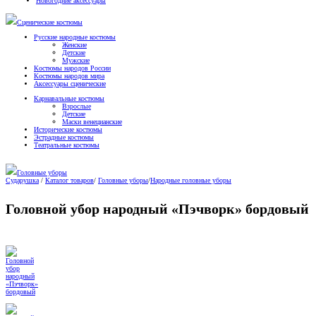
Новогодние аксессуары
Сценические костюмы
Русские народные костюмы
Женские
Детские
Мужские
Костюмы народов России
Костюмы народов мира
Аксессуары сценические
Карнавальные костюмы
Взрослые
Детские
Маски венецианские
Исторические костюмы
Эстрадные костюмы
Театральные костюмы
Головные уборы
Сударушка
/
Каталог товаров
/
Головные уборы
/
Народные головные уборы
Головной убор народный «Пэчворк» бордовый