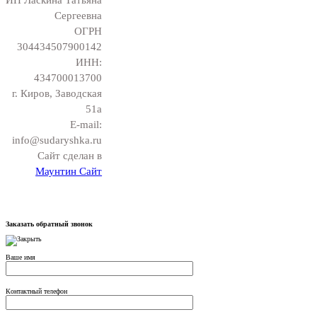
ИП Ласкина Татьяна
Сергеевна
ОГРН
304434507900142
ИНН:
434700013700
г. Киров, Заводская
51а
E-mail:
info@sudaryshka.ru
Сайт сделан в
Маунтин Сайт
Заказать обратный звонок
Ваше имя
Контактный телефон