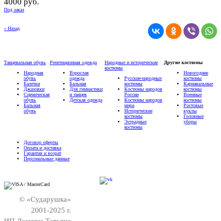
4000 руб.
Под заказ
« Назад
Танцевальная обувь
Репетиционная одежда
Народные и исторические
Другие костюмы
костюмы
Народная
Взрослая
Новогодние
обувь
одежда
Русские-народные
костюмы
Балетки
Бальная
костюмы
Карнавальные
Джазовки
Для гимнастики
Костюмы народов
костюмы
Сценическая
и танцев
России
Военные
обувь
Детская одежда
Костюмы народов
костюмы
Бальная
мира
Ростовые
обувь
Исторические
куклы
костюмы
Головные
Эстрадные
уборы
костюмы
Договор оферты
Оплата и доставка
Гарантия и возрат
Персональные данные
© «Сударушка»
2001-2025 г.