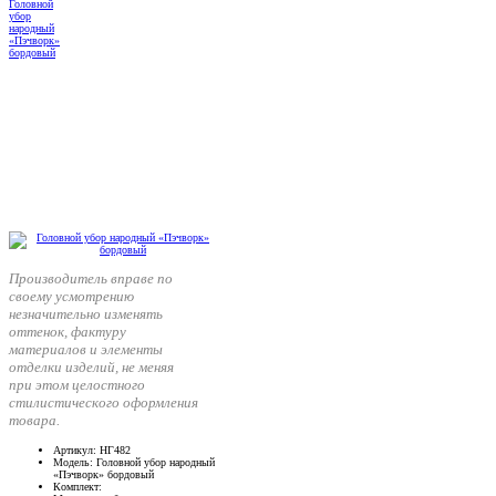
Производитель вправе по
своему усмотрению
незначительно изменять
оттенок, фактуру
материалов и элементы
отделки изделий, не меняя
при этом целостного
стилистического оформления
товара.
Артикул
: НГ482
Модель
: Головной убор народный
«Пэчворк» бордовый
Комплект
: