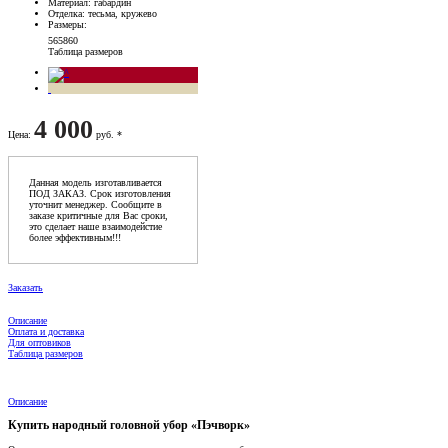
Материал
: габардин
Отделка
: тесьма, кружево
Размеры
:
56
58
60
Таблица размеров
4 000
Цена
:
руб. *
Данная модель изготавливается
ПОД ЗАКАЗ. Срок изготовления
уточнит менеджер. Сообщите в
заказе критичные для Вас сроки,
это сделает наше взаимодейстие
более эффективным!!!
Заказать
Описание
Оплата и доставка
Для оптовиков
Таблица размеров
Описание
Купить народный головной убор «Пэчворк»