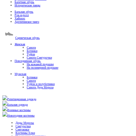
Балетная обувь
Исторические танцы
Бальная обувь
Рок-н-ролл
Хайхилс
Аргентинское танго
Сценическая обувь
Женская
Сапоги
Ботинки
Туфли
Сапоги Снегурочки
Повседневная обувь
На кожаной подошве
На полимерной подошве
Мужская
Ботинки
Сапоги
Туфли и полуботинки
Сапоги Деда Мороза
Репетиционная одежда
Бальная одежда
Военные костюмы
Новогодние костюмы
Деды Морозы
Снегурочки
Снеговики
Костюмы Елки