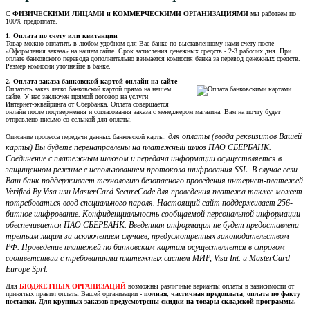
С
ФИЗИЧЕСКИМИ ЛИЦАМИ и КОММЕРЧЕСКИМИ ОРГАНИЗАЦИЯМИ
мы работаем по
100% предоплате.
1. Оплата по счету или квитанции
Товар можно оплатить в любом удобном для Вас банке по выставленному нами счету после
«Оформления заказа» на нашем сайте. Срок зачисления денежных средств - 2-3 рабочих дня. При
оплате банковского перевода дополнительно взимается комиссия банка за перевод денежных средств.
Размер комиссии уточняйте в банке.
2. Оплата заказа банковской картой онлайн на сайте
Оплатить заказ легко банковской картой прямо на нашем
сайте. У нас заключен прямой договор на услуги
Интернет-эквайринга от Сбербанка. Оплата совершается
онлайн после подтвержения и согласования заказа с менеджером магазина. Вам на почту будет
отправлено письмо со сслыкой для оплаты.
для оплаты (ввода реквизитов Вашей
Описание процесса передачи данных банковской карты:
карты) Вы будете перенаправлены на платежный шлюз ПАО СБЕРБАНК.
Соединение с платежным шлюзом и передача информации осуществляется в
защищенном режиме с использованием протокола шифрования SSL. В случае если
Ваш банк поддерживает технологию безопасного проведения интернет-платежей
Verified By Visa или MasterCard SecureCode для проведения платежа также может
потребоваться ввод специального пароля. Настоящий сайт поддерживает 256-
битное шифрование. Конфиденциальность сообщаемой персональной информации
обеспечивается ПАО СБЕРБАНК. Введенная информация не будет предоставлена
третьим лицам за исключением случаев, предусмотренных законодательством
РФ. Проведение платежей по банковским картам осуществляется в строгом
соответствии с требованиями платежных систем МИР, Visa Int. и MasterCard
Europe Sprl.
Для
БЮДЖЕТНЫХ ОРГАНИЗАЦИЙ
возможны различные варианты оплаты в зависимости от
принятых правил оплаты Вашей организации -
полная, частичная предоплата, оплата по факту
поставки. Для крупных заказов предусмотрены скидки на товары складской программы.