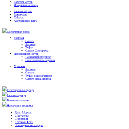
Балетная обувь
Исторические танцы
Бальная обувь
Рок-н-ролл
Хайхилс
Аргентинское танго
Сценическая обувь
Женская
Сапоги
Ботинки
Туфли
Сапоги Снегурочки
Повседневная обувь
На кожаной подошве
На полимерной подошве
Мужская
Ботинки
Сапоги
Туфли и полуботинки
Сапоги Деда Мороза
Репетиционная одежда
Бальная одежда
Военные костюмы
Новогодние костюмы
Деды Морозы
Снегурочки
Снеговики
Костюмы Елки
Новогодние аксессуары