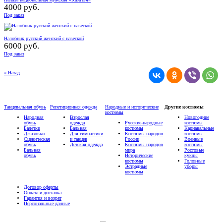
4000 руб.
Под заказ
Налобник русский женский с навеской
6000 руб.
Под заказ
« Назад
Танцевальная обувь
Репетиционная одежда
Народные и исторические
Другие костюмы
костюмы
Народная
Взрослая
Новогодние
обувь
одежда
Русские-народные
костюмы
Балетки
Бальная
костюмы
Карнавальные
Джазовки
Для гимнастики
Костюмы народов
костюмы
Сценическая
и танцев
России
Военные
обувь
Детская одежда
Костюмы народов
костюмы
Бальная
мира
Ростовые
обувь
Исторические
куклы
костюмы
Головные
Эстрадные
уборы
костюмы
Договор оферты
Оплата и доставка
Гарантия и возрат
Персональные данные