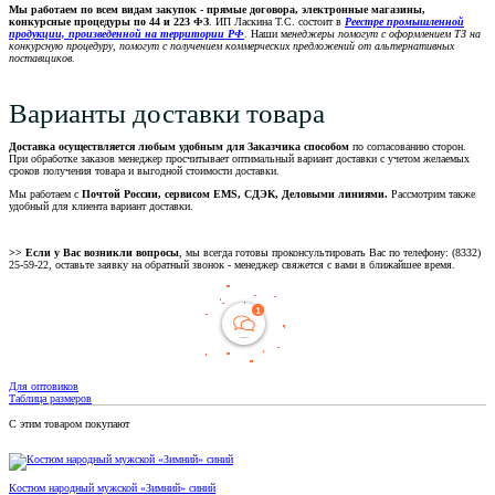
Мы работаем по всем видам закупок - прямые договора, электронные магазины,
конкурсные процедуры по 44 и 223 ФЗ
. ИП Ласкина Т.С. состоит в
Реестре промышленной
продукции, произведенной на территории РФ
. Наши м
енеджеры помогут с оформлением ТЗ на
конкурсную процедуру, помогут с получением коммерческих предложений от альтернативных
поставщиков.
Варианты доставки товара
Доставка осуществляется любым удобным для Заказчика способом
по согласованию сторон.
При обработке заказов менеджер просчитывает оптимальный вариант доставки с учетом желаемых
сроков получения товара и выгодной стоимости доставки.
Мы работаем с
Почтой России, сервисом EMS, СДЭК, Деловыми линиями.
Рассмотрим также
удобный для клиента вариант доставки.
>> Если у Вас возникли вопросы
, мы всегда готовы проконсультировать Вас по телефону: (8332)
25-59-22, оставьте заявку на обратный звонок - менеджер свяжется с вами в ближайшее время.
Для оптовиков
Таблица размеров
С этим товаром покупают
Костюм народный мужской «Зимний» синий