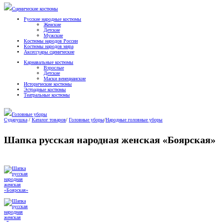
Сценические костюмы
Русские народные костюмы
Женские
Детские
Мужские
Костюмы народов России
Костюмы народов мира
Аксессуары сценические
Карнавальные костюмы
Взрослые
Детские
Маски венецианские
Исторические костюмы
Эстрадные костюмы
Театральные костюмы
Головные уборы
Сударушка
/
Каталог товаров
/
Головные уборы
/
Народные головные уборы
Шапка русская народная женская «Боярская»