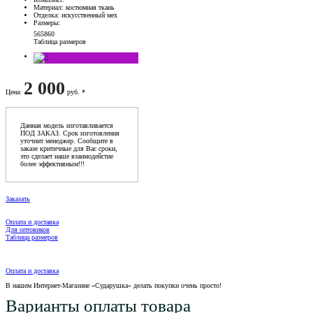
Материал
: костюмная ткань
Отделка
: искусственный мех
Размеры
:
56
58
60
Таблица размеров
2 000
Цена
:
руб. *
Данная модель изготавливается
ПОД ЗАКАЗ. Срок изготовления
уточнит менеджер. Сообщите в
заказе критичные для Вас сроки,
это сделает наше взаимодейстие
более эффективным!!!
Заказать
Оплата и доставка
Для оптовиков
Таблица размеров
Оплата и доставка
В нашем Интернет-Магазине «Сударушка» делать покупки очень просто!
Варианты оплаты товара