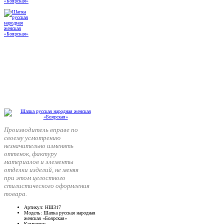
Производитель вправе по
своему усмотрению
незначительно изменять
оттенок, фактуру
материалов и элементы
отделки изделий, не меняя
при этом целостного
стилистического оформления
товара.
Артикул
: НШ317
Модель
: Шапка русская народная
женская «Боярская»
Комплект
: