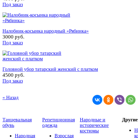
Под заказ
Налобник-косынка народный «Рябинка»
3000 руб.
Под заказ
Головной убор татарский женский с платком
4500 руб.
Под заказ
« Назад
Танцевальная
Репетиционная
Народные и
Други
обувь
одежда
исторические
Н
костюмы
Народная
Взрослая
к