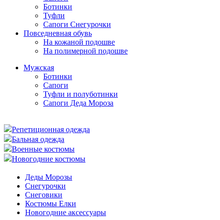
Ботинки
Туфли
Сапоги Снегурочки
Повседневная обувь
На кожаной подошве
На полимерной подошве
Мужская
Ботинки
Сапоги
Туфли и полуботинки
Сапоги Деда Мороза
Репетиционная одежда
Бальная одежда
Военные костюмы
Новогодние костюмы
Деды Морозы
Снегурочки
Снеговики
Костюмы Елки
Новогодние аксессуары