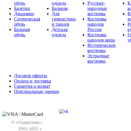
обувь
одежда
Русские-
К
Балетки
Бальная
народные
к
Джазовки
Для
костюмы
В
Сценическая
гимнастики
Костюмы
к
обувь
и танцев
народов
Р
Бальная
Детская
России
к
обувь
одежда
Костюмы
Г
народов мира
у
Исторические
костюмы
Эстрадные
костюмы
Договор оферты
Оплата и доставка
Гарантия и возрат
Персональные данные
© «Сударушка»
2001-2025 г.