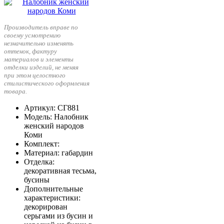
Производитель вправе по
своему усмотрению
незначительно изменять
оттенок, фактуру
материалов и элементы
отделки изделий, не меняя
при этом целостного
стилистического оформления
товара.
Артикул
: СГ881
Модель
: Налобник
женский народов
Коми
Комплект
:
Материал
: габардин
Отделка
:
декоративная тесьма,
бусины
Дополнительные
характеристики
:
декорирован
серьгами из бусин и