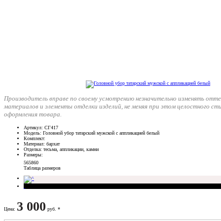
Производитель вправе по своему усмотрению незначительно изменять отте
материалов и элементы отделки изделий, не меняя при этом целостного ст
оформления товара.
Артикул
: СГ417
Модель
: Головной убор татарский мужской с аппликацией белый
Комплект
:
Материал
: бархат
Отделка
: тесьма, аппликации, камни
Размеры
:
56
58
60
Таблица размеров
3 000
Цена
:
руб. *