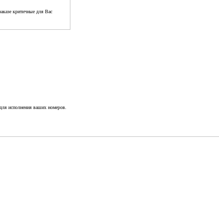
аказе критичные для Вас
 для исполнения ваших номеров.