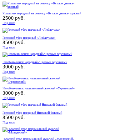
Кокошник народный на девочку «Вятская дымка» красный
2500 руб.
Под заказ
Головной убор народный «Любавушка»
8500 руб.
Под заказ
Налобник-венок народный с цветами персиковый
3000 руб.
Под заказ
Налобник-венок национальный женский «Украинский»
3000 руб.
Под заказ
Головной убор народный Нивхский бежевый
8500 руб.
Под заказ
Головной убор национальный мужской «Молдавский»