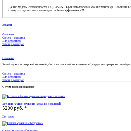
Данная модель изготавливается ПОД ЗАКАЗ. Срок изготовления уточнит менеджер. Сообщите в з
сроки, это сделает наше взаимодейстие более эффективным!!!
Заказать
Описание
Оплата и доставка
Для оптовиков
Таблица размеров
Описание
Белый мужской татарский головной убор с аппликацией от компании «Сударушка» прекрасно подойдет
Оплата и доставка
Для оптовиков
Таблица размеров
С этим товаром покупают
Ботинки «Ушки» мужские народные с молнией
5200 руб. *
Под заказ
Сапоги мужские «Татарские»