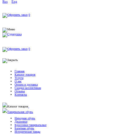
Rus
Eng
0
0
Главная
Каталог товаров
Услуги
О нас
Оплата и доставка
Скидки коллективам
Отзывы
Контакты
Каталог товаров
Танцевальная обувь
Народная обувь
Джазовки
Кроссовки танцевальные
Балетная обувь
Исторические танцы