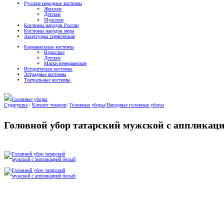
Русские народные костюмы
Женские
Детские
Мужские
Костюмы народов России
Костюмы народов мира
Аксессуары сценические
Карнавальные костюмы
Взрослые
Детские
Маски венецианские
Исторические костюмы
Эстрадные костюмы
Театральные костюмы
Головные уборы
Сударушка
/
Каталог товаров
/
Головные уборы
/
Народные головные уборы
Головной убор татарский мужской с аппликац