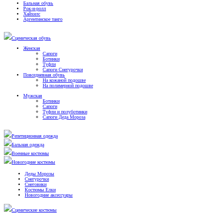
Бальная обувь
Рок-н-ролл
Хайхилс
Аргентинское танго
Сценическая обувь
Женская
Сапоги
Ботинки
Туфли
Сапоги Снегурочки
Повседневная обувь
На кожаной подошве
На полимерной подошве
Мужская
Ботинки
Сапоги
Туфли и полуботинки
Сапоги Деда Мороза
Репетиционная одежда
Бальная одежда
Военные костюмы
Новогодние костюмы
Деды Морозы
Снегурочки
Снеговики
Костюмы Елки
Новогодние аксессуары
Сценические костюмы