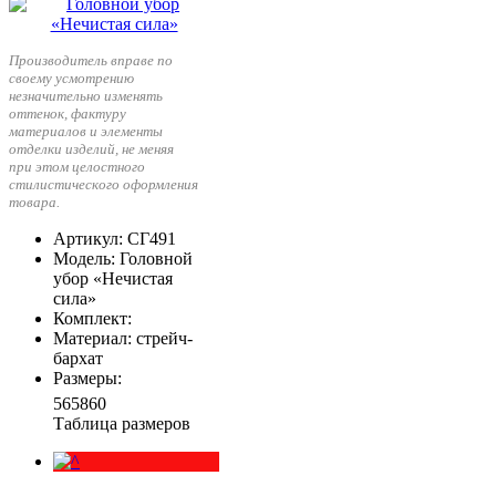
Производитель вправе по
своему усмотрению
незначительно изменять
оттенок, фактуру
материалов и элементы
отделки изделий, не меняя
при этом целостного
стилистического оформления
товара.
Артикул
: СГ491
Модель
: Головной
убор «Нечистая
сила»
Комплект
:
Материал
: стрейч-
бархат
Размеры
:
56
58
60
Таблица размеров