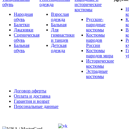
обувь
одежда
исторические
Н
костюмы
Народная
Взрослая
к
обувь
одежда
Русские-
К
Балетки
Бальная
народные
к
Джазовки
Для
костюмы
В
Сценическая
гимнастики
Костюмы
к
обувь
и танцев
народов
Р
Бальная
Детская
России
к
обувь
одежда
Костюмы
Г
народов мира
у
Исторические
костюмы
Эстрадные
костюмы
Договор оферты
Оплата и доставка
Гарантия и возрат
Персональные данные