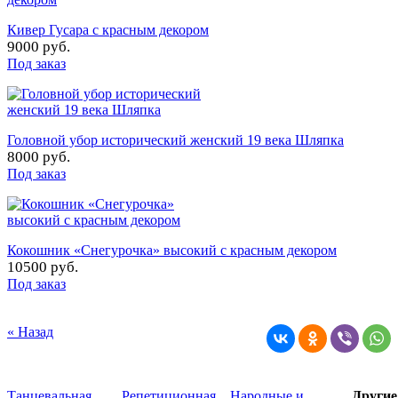
Кивер Гусара с красным декором
9000 руб.
Под заказ
Головной убор исторический женский 19 века Шляпка
8000 руб.
Под заказ
Кокошник «Снегурочка» высокий с красным декором
10500 руб.
Под заказ
« Назад
Танцевальная
Репетиционная
Народные и
Други