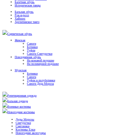
Балетная обувь
Исторические танцы
Бальная обувь
Рок-н-ролл
Хайхилс
Аргентинское танго
Сценическая обувь
Женская
Сапоги
Ботинки
Туфли
Сапоги Снегурочки
Повседневная обувь
На кожаной подошве
На полимерной подошве
Мужская
Ботинки
Сапоги
Туфли и полуботинки
Сапоги Деда Мороза
Репетиционная одежда
Бальная одежда
Военные костюмы
Новогодние костюмы
Деды Морозы
Снегурочки
Снеговики
Костюмы Елки
Новогодние аксессуары