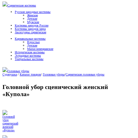
Сценические костюмы
Русские народные костюмы
Женские
Детские
Мужские
Костюмы народов России
Костюмы народов мира
Аксессуары сценические
Карнавальные костюмы
Взрослые
Детские
Маски венецианские
Исторические костюмы
Эстрадные костюмы
Театральные костюмы
Головные уборы
Сударушка
/
Каталог товаров
/
Головные уборы
/
Сценические головные уборы
Головной убор сценический женский
«Купола»