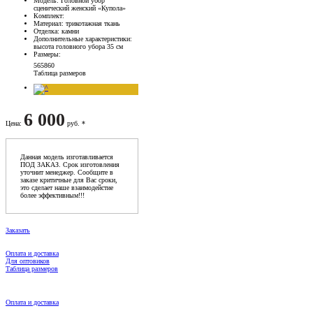
Модель
: Головной убор
сценический женский «Купола»
Комплект
:
Материал
: трикотажная ткань
Отделка
: камни
Дополнительные характеристики
:
высота головного убора 35 см
Размеры
:
56
58
60
Таблица размеров
6 000
Цена
:
руб. *
Данная модель изготавливается
ПОД ЗАКАЗ. Срок изготовления
уточнит менеджер. Сообщите в
заказе критичные для Вас сроки,
это сделает наше взаимодейстие
более эффективным!!!
Заказать
Оплата и доставка
Для оптовиков
Таблица размеров
Оплата и доставка