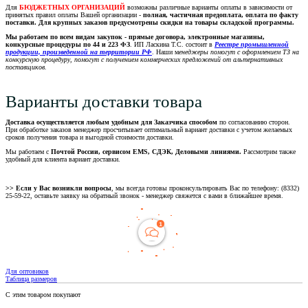
Для
БЮДЖЕТНЫХ ОРГАНИЗАЦИЙ
возможны различные варианты оплаты в зависимости от
принятых правил оплаты Вашей организации -
полная, частичная предоплата, оплата по факту
поставки. Для крупных заказов предусмотрены скидки на товары складской программы.
Мы работаем по всем видам закупок - прямые договора, электронные магазины,
конкурсные процедуры по 44 и 223 ФЗ
. ИП Ласкина Т.С. состоит в
Реестре промышленной
продукции, произведенной на территории РФ
. Наши м
енеджеры помогут с оформлением ТЗ на
конкурсную процедуру, помогут с получением коммерческих предложений от альтернативных
поставщиков.
Варианты доставки товара
Доставка осуществляется любым удобным для Заказчика способом
по согласованию сторон.
При обработке заказов менеджер просчитывает оптимальный вариант доставки с учетом желаемых
сроков получения товара и выгодной стоимости доставки.
Мы работаем с
Почтой России, сервисом EMS, СДЭК, Деловыми линиями.
Рассмотрим также
удобный для клиента вариант доставки.
>> Если у Вас возникли вопросы
, мы всегда готовы проконсультировать Вас по телефону: (8332)
25-59-22, оставьте заявку на обратный звонок - менеджер свяжется с вами в ближайшее время.
Для оптовиков
Таблица размеров
С этим товаром покупают