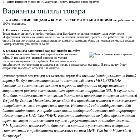
В нашем Интернет-Магазине «Сударушка» делать покупки очень просто!
Варианты оплаты товара
С
ФИЗИЧЕСКИМИ ЛИЦАМИ и КОММЕРЧЕСКИМИ ОРГАНИЗАЦИЯМИ
мы работаем по
100% предоплате.
1. Оплата по счету или квитанции
Товар можно оплатить в любом удобном для Вас банке по выставленному нами счету после
«Оформления заказа» на нашем сайте. Срок зачисления денежных средств - 2-3 рабочих дня. При
оплате банковского перевода дополнительно взимается комиссия банка за перевод денежных средств.
Размер комиссии уточняйте в банке.
2. Оплата заказа банковской картой онлайн на сайте
Оплатить заказ легко банковской картой прямо на нашем
сайте. У нас заключен прямой договор на услуги
Интернет-эквайринга от Сбербанка. Оплата совершается
онлайн после подтвержения и согласования заказа с менеджером магазина. Вам на почту будет
отправлено письмо со сслыкой для оплаты.
для оплаты (ввода реквизитов Вашей
Описание процесса передачи данных банковской карты:
карты) Вы будете перенаправлены на платежный шлюз ПАО СБЕРБАНК.
Соединение с платежным шлюзом и передача информации осуществляется в
защищенном режиме с использованием протокола шифрования SSL. В случае если
Ваш банк поддерживает технологию безопасного проведения интернет-платежей
Verified By Visa или MasterCard SecureCode для проведения платежа также может
потребоваться ввод специального пароля. Настоящий сайт поддерживает 256-
битное шифрование. Конфиденциальность сообщаемой персональной информации
обеспечивается ПАО СБЕРБАНК. Введенная информация не будет предоставлена
третьим лицам за исключением случаев, предусмотренных законодательством
РФ. Проведение платежей по банковским картам осуществляется в строгом
соответствии с требованиями платежных систем МИР, Visa Int. и MasterCard
Europe Sprl.