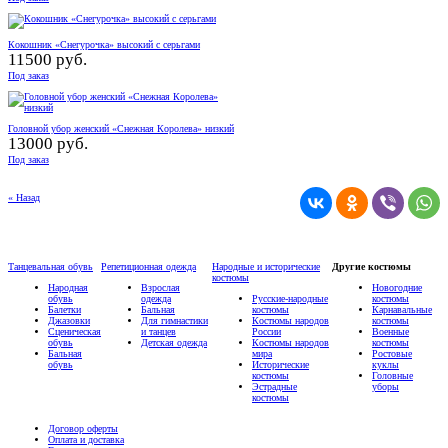
Кокошник «Снегурочка» высокий с серьгами
11500 руб.
Под заказ
Головной убор женский «Снежная Королева» низкий
13000 руб.
Под заказ
« Назад
Танцевальная обувь
Репетиционная одежда
Народные и исторические
Другие костюмы
костюмы
Народная
Взрослая
Новогодние
обувь
одежда
Русские-народные
костюмы
Балетки
Бальная
костюмы
Карнавальные
Джазовки
Для гимнастики
Костюмы народов
костюмы
Сценическая
и танцев
России
Военные
обувь
Детская одежда
Костюмы народов
костюмы
Бальная
мира
Ростовые
обувь
Исторические
куклы
костюмы
Головные
Эстрадные
уборы
костюмы
Договор оферты
Оплата и доставка