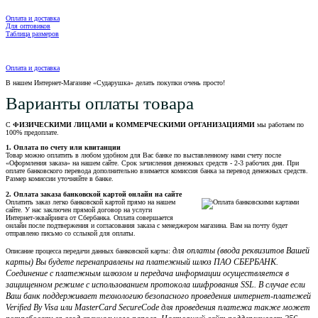
Оплата и доставка
Для оптовиков
Таблица размеров
Оплата и доставка
В нашем Интернет-Магазине «Сударушка» делать покупки очень просто!
Варианты оплаты товара
С
ФИЗИЧЕСКИМИ ЛИЦАМИ и КОММЕРЧЕСКИМИ ОРГАНИЗАЦИЯМИ
мы работаем по
100% предоплате.
1. Оплата по счету или квитанции
Товар можно оплатить в любом удобном для Вас банке по выставленному нами счету после
«Оформления заказа» на нашем сайте. Срок зачисления денежных средств - 2-3 рабочих дня. При
оплате банковского перевода дополнительно взимается комиссия банка за перевод денежных средств.
Размер комиссии уточняйте в банке.
2. Оплата заказа банковской картой онлайн на сайте
Оплатить заказ легко банковской картой прямо на нашем
сайте. У нас заключен прямой договор на услуги
Интернет-эквайринга от Сбербанка. Оплата совершается
онлайн после подтвержения и согласования заказа с менеджером магазина. Вам на почту будет
отправлено письмо со сслыкой для оплаты.
для оплаты (ввода реквизитов Вашей
Описание процесса передачи данных банковской карты:
карты) Вы будете перенаправлены на платежный шлюз ПАО СБЕРБАНК.
Соединение с платежным шлюзом и передача информации осуществляется в
защищенном режиме с использованием протокола шифрования SSL. В случае если
Ваш банк поддерживает технологию безопасного проведения интернет-платежей
Verified By Visa или MasterCard SecureCode для проведения платежа также может