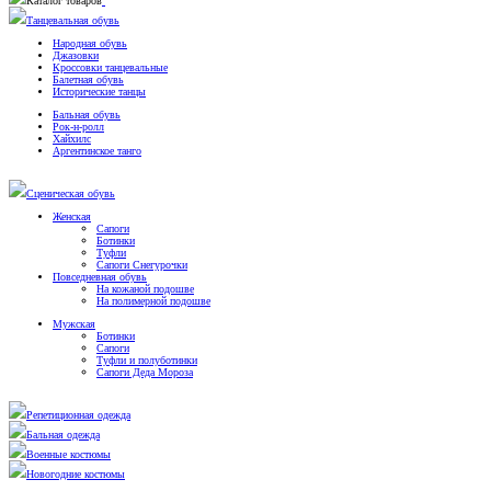
Каталог товаров
Танцевальная обувь
Народная обувь
Джазовки
Кроссовки танцевальные
Балетная обувь
Исторические танцы
Бальная обувь
Рок-н-ролл
Хайхилс
Аргентинское танго
Сценическая обувь
Женская
Сапоги
Ботинки
Туфли
Сапоги Снегурочки
Повседневная обувь
На кожаной подошве
На полимерной подошве
Мужская
Ботинки
Сапоги
Туфли и полуботинки
Сапоги Деда Мороза
Репетиционная одежда
Бальная одежда
Военные костюмы
Новогодние костюмы