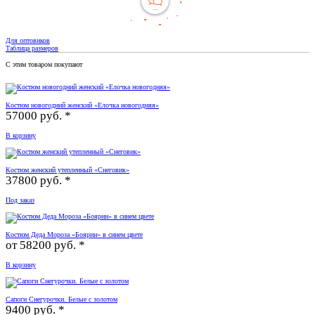
Для оптовиков
Таблица размеров
С этим товаром покупают
Костюм новогодний женский «Елочка новогодняя»
57000 руб. *
В корзину
Костюм женский утепленный «Снеговик»
37800 руб. *
Под заказ
Костюм Деда Мороза «Боярин» в синем цвете
от
58200 руб. *
В корзину
Сапоги Снегурочки. Белые с золотом
9400 руб. *