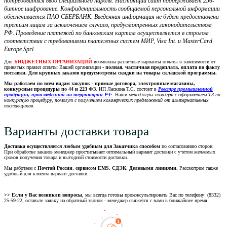
потребоваться ввод специального пароля. Настоящий сайт поддерживает 256-
битное шифрование. Конфиденциальность сообщаемой персональной информации
обеспечивается ПАО СБЕРБАНК. Введенная информация не будет предоставлена
третьим лицам за исключением случаев, предусмотренных законодательством
РФ. Проведение платежей по банковским картам осуществляется в строгом
соответствии с требованиями платежных систем МИР, Visa Int. и MasterCard
Europe Sprl.
Для
БЮДЖЕТНЫХ ОРГАНИЗАЦИЙ
возможны различные варианты оплаты в зависимости от
принятых правил оплаты Вашей организации -
полная, частичная предоплата, оплата по факту
поставки. Для крупных заказов предусмотрены скидки на товары складской программы.
Мы работаем по всем видам закупок - прямые договора, электронные магазины,
конкурсные процедуры по 44 и 223 ФЗ
. ИП Ласкина Т.С. состоит в
Реестре промышленной
продукции, произведенной на территории РФ
. Наши м
енеджеры помогут с оформлением ТЗ на
конкурсную процедуру, помогут с получением коммерческих предложений от альтернативных
поставщиков.
Варианты доставки товара
Доставка осуществляется любым удобным для Заказчика способом
по согласованию сторон.
При обработке заказов менеджер просчитывает оптимальный вариант доставки с учетом желаемых
сроков получения товара и выгодной стоимости доставки.
Мы работаем с
Почтой России, сервисом EMS, СДЭК, Деловыми линиями.
Рассмотрим также
удобный для клиента вариант доставки.
>> Если у Вас возникли вопросы
, мы всегда готовы проконсультировать Вас по телефону: (8332)
25-59-22, оставьте заявку на обратный звонок - менеджер свяжется с вами в ближайшее время.