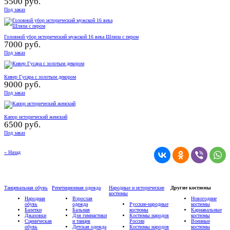
5500 руб.
Под заказ
Головной убор исторический мужской 16 века Шляпа с пером
7000 руб.
Под заказ
Кивер Гусара с золотым декором
9000 руб.
Под заказ
Капор исторический женский
6500 руб.
Под заказ
« Назад
Танцевальная обувь
Репетиционная одежда
Народные и исторические
Другие костюмы
костюмы
Народная
Взрослая
Новогодние
обувь
одежда
Русские-народные
костюмы
Балетки
Бальная
костюмы
Карнавальные
Джазовки
Для гимнастики
Костюмы народов
костюмы
Сценическая
и танцев
России
Военные
обувь
Детская одежда
Костюмы народов
костюмы