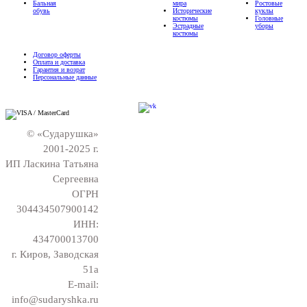
Бальная
мира
Ростовые
обувь
Исторические
куклы
костюмы
Головные
Эстрадные
уборы
костюмы
Договор оферты
Оплата и доставка
Гарантия и возрат
Персональные данные
© «Сударушка»
2001-2025 г.
ИП Ласкина Татьяна
Сергеевна
ОГРН
304434507900142
ИНН:
434700013700
г. Киров, Заводская
51а
E-mail:
info@sudaryshka.ru