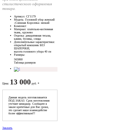
стилистического оформления
товара.
Артикул
: СГ1179
Модель
: Головной убор женский
«Снежная Королева» низкий
Комплект
:
Материал
: плательно-костюмная
ткань, кружево
Отделка
: декоративная тесьма,
камни, бусины, слюда
Дополнительные характеристики
:
открытый кокошник БЕЗ
ШАПОЧКИ;
высота головного убора 40 см
Размеры
:
56
58
60
Таблица размеров
13 000
Цена
:
руб. *
Данная модель изготавливается
ПОД ЗАКАЗ. Срок изготовления
уточнит менеджер. Сообщите в
заказе критичные для Вас сроки,
это сделает наше взаимодейстие
более эффективным!!!
Заказать