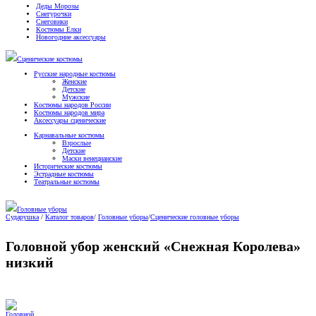
Деды Морозы
Снегурочки
Снеговики
Костюмы Елки
Новогодние аксессуары
Сценические костюмы
Русские народные костюмы
Женские
Детские
Мужские
Костюмы народов России
Костюмы народов мира
Аксессуары сценические
Карнавальные костюмы
Взрослые
Детские
Маски венецианские
Исторические костюмы
Эстрадные костюмы
Театральные костюмы
Головные уборы
Сударушка
/
Каталог товаров
/
Головные уборы
/
Сценические головные уборы
Головной убор женский «Снежная Королева»
низкий