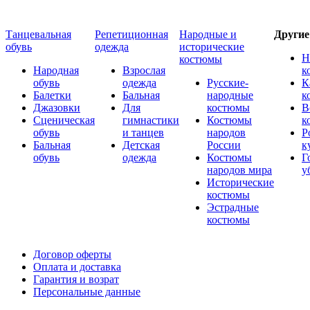
Танцевальная
Репетиционная
Народные и
Други
обувь
одежда
исторические
Н
костюмы
Народная
Взрослая
к
обувь
одежда
Русские-
К
Балетки
Бальная
народные
к
Джазовки
Для
костюмы
В
Сценическая
гимнастики
Костюмы
к
обувь
и танцев
народов
Р
Бальная
Детская
России
к
обувь
одежда
Костюмы
Г
народов мира
у
Исторические
костюмы
Эстрадные
костюмы
Договор оферты
Оплата и доставка
Гарантия и возрат
Персональные данные