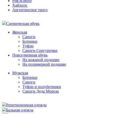
Рок-н-ролл
Хайхилс
Аргентинское танго
Сценическая обувь
Женская
Сапоги
Ботинки
Туфли
Сапоги Снегурочки
Повседневная обувь
На кожаной подошве
На полимерной подошве
Мужская
Ботинки
Сапоги
Туфли и полуботинки
Сапоги Деда Мороза
Репетиционная одежда
Бальная одежда