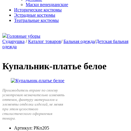
Маски венецианские
Исторические костюмы
Эстрадные костюмы
Театральные костюмы
Головные уборы
Сударушка
/
Каталог товаров
/
Бальная одежда
/
Детская бальная
одежда
Купальник-платье белое
Производитель вправе по своему
усмотрению незначительно изменять
оттенок, фактуру материалов и
элементы отделки изделий, не меняя
при этом целостного
стилистического оформления
товара.
Артикул
: РКп205