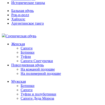
Исторические танцы
Бальная обувь
Рок-н-ролл
Хайхилс
Аргентинское танго
Сценическая обувь
Женская
Сапоги
Ботинки
Туфли
Сапоги Снегурочки
Повседневная обувь
На кожаной подошве
На полимерной подошве
Мужская
Ботинки
Сапоги
Туфли и полуботинки
Сапоги Деда Мороза