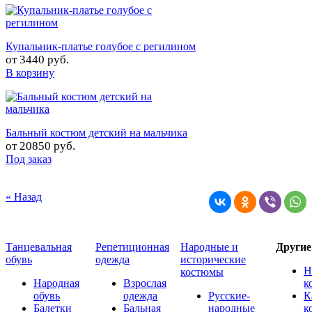
Купальник-платье голубое с регилином
от
3440 руб.
В корзину
Бальный костюм детский на мальчика
от
20850 руб.
Под заказ
« Назад
Танцевальная
Репетиционная
Народные и
Други
обувь
одежда
исторические
Н
костюмы
Народная
Взрослая
к
обувь
одежда
Русские-
К
Балетки
Бальная
народные
к