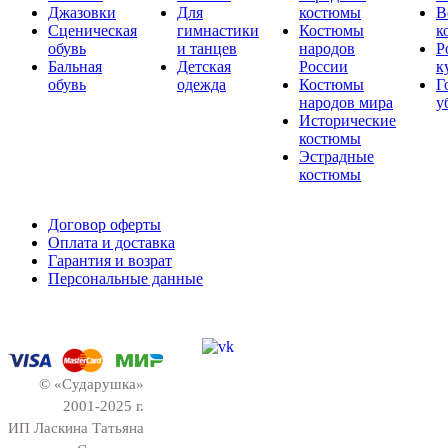
Джазовки
Для
костюмы
В
Сценическая
гимнастики
Костюмы
к
обувь
и танцев
народов
Р
Бальная
Детская
России
к
обувь
одежда
Костюмы
Г
народов мира
у
Исторические
костюмы
Эстрадные
костюмы
Договор оферты
Оплата и доставка
Гарантия и возрат
Персональные данные
© «Сударушка»
2001-2025 г.
ИП Ласкина Татьяна