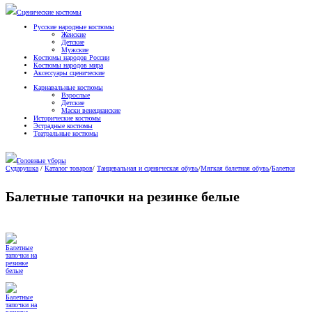
Сценические костюмы
Русские народные костюмы
Женские
Детские
Мужские
Костюмы народов России
Костюмы народов мира
Аксессуары сценические
Карнавальные костюмы
Взрослые
Детские
Маски венецианские
Исторические костюмы
Эстрадные костюмы
Театральные костюмы
Головные уборы
Сударушка
/
Каталог товаров
/
Танцевальная и сценическая обувь
/
Мягкая балетная обувь
/
Балетки
Балетные тапочки на резинке белые