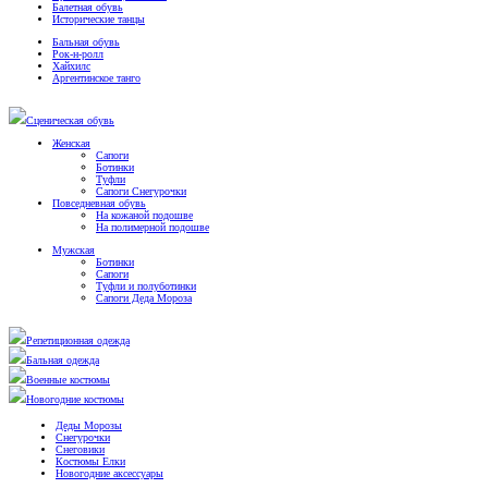
Балетная обувь
Исторические танцы
Бальная обувь
Рок-н-ролл
Хайхилс
Аргентинское танго
Сценическая обувь
Женская
Сапоги
Ботинки
Туфли
Сапоги Снегурочки
Повседневная обувь
На кожаной подошве
На полимерной подошве
Мужская
Ботинки
Сапоги
Туфли и полуботинки
Сапоги Деда Мороза
Репетиционная одежда
Бальная одежда
Военные костюмы
Новогодние костюмы
Деды Морозы
Снегурочки
Снеговики
Костюмы Елки
Новогодние аксессуары