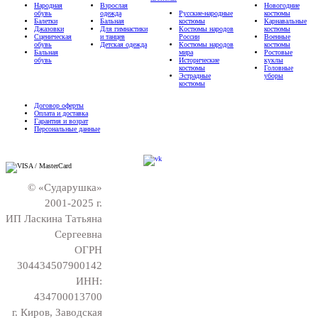
Народная
Взрослая
Новогодние
обувь
одежда
Русские-народные
костюмы
Балетки
Бальная
костюмы
Карнавальные
Джазовки
Для гимнастики
Костюмы народов
костюмы
Сценическая
и танцев
России
Военные
обувь
Детская одежда
Костюмы народов
костюмы
Бальная
мира
Ростовые
обувь
Исторические
куклы
костюмы
Головные
Эстрадные
уборы
костюмы
Договор оферты
Оплата и доставка
Гарантия и возрат
Персональные данные
© «Сударушка»
2001-2025 г.
ИП Ласкина Татьяна
Сергеевна
ОГРН
304434507900142
ИНН:
434700013700
г. Киров, Заводская