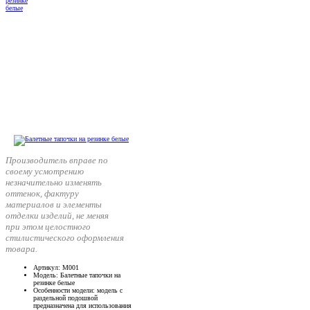
Производитель вправе по
своему усмотрению
незначительно изменять
оттенок, фактуру
материалов и элементы
отделки изделий, не меняя
при этом целостного
стилистического оформления
товара.
Артикул
: М001
Модель
: Балетные тапочки на
резинке белые
Особенности модели
: модель с
раздельной подошвой
предназначена для использования