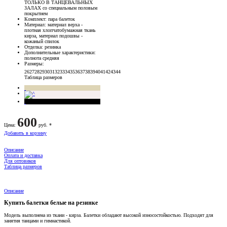
ТОЛЬКО В ТАНЦЕВАЛЬНЫХ
ЗАЛАХ со специальным половым
покрытием
Комплект
: пара балеток
Материал
: материал верха -
плотная хлопчатобумажная ткань
кирза, материал подошвы -
кожаный спилок
Отделка
: резинка
Дополнительные характеристики
:
полнота средняя
Размеры
:
26
27
28
29
30
31
32
33
34
35
36
37
38
39
40
41
42
43
44
Таблица размеров
600
Цена
:
руб. *
Добавить в корзину
Описание
Оплата и доставка
Для оптовиков
Таблица размеров
Описание
Купить балетки белые на резинке
Модель выполнена из ткани - кирза. Балетки обладают высокой износостойкостью. Подходят для
занятия танцами и гимнастикой.