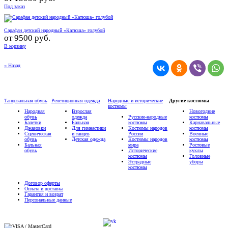
Под заказ
Сарафан детский народный «Катюша» голубой
от
9500 руб.
В корзину
« Назад
Танцевальная обувь
Репетиционная одежда
Народные и исторические
Другие костюмы
костюмы
Народная
Взрослая
Новогодние
обувь
одежда
Русские-народные
костюмы
Балетки
Бальная
костюмы
Карнавальные
Джазовки
Для гимнастики
Костюмы народов
костюмы
Сценическая
и танцев
России
Военные
обувь
Детская одежда
Костюмы народов
костюмы
Бальная
мира
Ростовые
обувь
Исторические
куклы
костюмы
Головные
Эстрадные
уборы
костюмы
Договор оферты
Оплата и доставка
Гарантия и возрат
Персональные данные