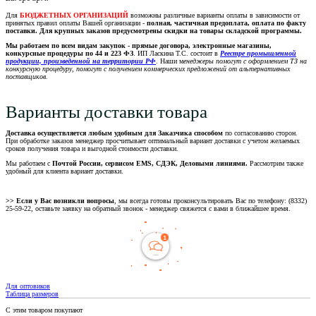
Для
БЮДЖЕТНЫХ ОРГАНИЗАЦИЙ
возможны различные варианты оплаты в зависимости от
принятых правил оплаты Вашей организации -
полная, частичная предоплата, оплата по факту
поставки. Для крупных заказов предусмотрены скидки на товары складской программы.
Мы работаем по всем видам закупок - прямые договора, электронные магазины,
конкурсные процедуры по 44 и 223 ФЗ
. ИП Ласкина Т.С. состоит в
Реестре промышленной
продукции, произведенной на территории РФ
. Наши м
енеджеры помогут с оформлением ТЗ на
конкурсную процедуру, помогут с получением коммерческих предложений от альтернативных
поставщиков.
Варианты доставки товара
Доставка осуществляется любым удобным для Заказчика способом
по согласованию сторон.
При обработке заказов менеджер просчитывает оптимальный вариант доставки с учетом желаемых
сроков получения товара и выгодной стоимости доставки.
Мы работаем с
Почтой России, сервисом EMS, СДЭК, Деловыми линиями.
Рассмотрим также
удобный для клиента вариант доставки.
>> Если у Вас возникли вопросы
, мы всегда готовы проконсультировать Вас по телефону: (8332)
25-59-22, оставьте заявку на обратный звонок - менеджер свяжется с вами в ближайшее время.
Для оптовиков
Таблица размеров
С этим товаром покупают