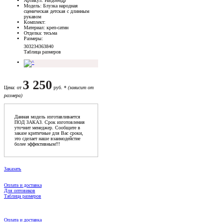
Артикул
: НБд086др
Модель
: Блузка народная
сценическая детская с длинным
рукавом
Комплект
:
Материал
: креп-сатин
Отделка
: тесьма
Размеры
:
30
32
34
36
38
40
Таблица размеров
3 250
Цена
: от
руб. *
(зависит от
размера)
Данная модель изготавливается
ПОД ЗАКАЗ. Срок изготовления
уточнит менеджер. Сообщите в
заказе критичные для Вас сроки,
это сделает наше взаимодейстие
более эффективным!!!
Заказать
Оплата и доставка
Для оптовиков
Таблица размеров
Оплата и доставка