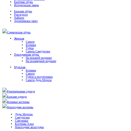
Балетная обувь
Исторические танцы
Бальная обувь
Рок-н-ролл
Хайхилс
Аргентинское танго
Сценическая обувь
Женская
Сапоги
Ботинки
Туфли
Сапоги Снегурочки
Повседневная обувь
На кожаной подошве
На полимерной подошве
Мужская
Ботинки
Сапоги
Туфли и полуботинки
Сапоги Деда Мороза
Репетиционная одежда
Бальная одежда
Военные костюмы
Новогодние костюмы
Деды Морозы
Снегурочки
Снеговики
Костюмы Елки
Новогодние аксессуары