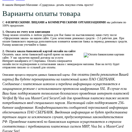
В нашем Интернет-Магазине «Сударушка» делать покупки очень просто!
Варианты оплаты товара
С
ФИЗИЧЕСКИМИ ЛИЦАМИ и КОММЕРЧЕСКИМИ ОРГАНИЗАЦИЯМИ
мы работаем по
100% предоплате.
1. Оплата по счету или квитанции
Товар можно оплатить в любом удобном для Вас банке по выставленному нами счету после
«Оформления заказа» на нашем сайте. Срок зачисления денежных средств - 2-3 рабочих дня. При
оплате банковского перевода дополнительно взимается комиссия банка за перевод денежных средств.
Размер комиссии уточняйте в банке.
2. Оплата заказа банковской картой онлайн на сайте
Оплатить заказ легко банковской картой прямо на нашем
сайте. У нас заключен прямой договор на услуги
Интернет-эквайринга от Сбербанка. Оплата совершается
онлайн после подтвержения и согласования заказа с менеджером магазина. Вам на почту будет
отправлено письмо со сслыкой для оплаты.
для оплаты (ввода реквизитов Вашей
Описание процесса передачи данных банковской карты:
карты) Вы будете перенаправлены на платежный шлюз ПАО СБЕРБАНК.
Соединение с платежным шлюзом и передача информации осуществляется в
защищенном режиме с использованием протокола шифрования SSL. В случае если
Ваш банк поддерживает технологию безопасного проведения интернет-платежей
Verified By Visa или MasterCard SecureCode для проведения платежа также может
потребоваться ввод специального пароля. Настоящий сайт поддерживает 256-
битное шифрование. Конфиденциальность сообщаемой персональной информации
обеспечивается ПАО СБЕРБАНК. Введенная информация не будет предоставлена
третьим лицам за исключением случаев, предусмотренных законодательством
РФ. Проведение платежей по банковским картам осуществляется в строгом
соответствии с требованиями платежных систем МИР, Visa Int. и MasterCard
Europe Sprl.