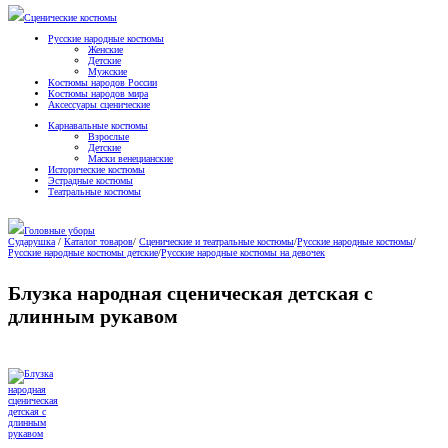
Сценические костюмы
Русские народные костюмы
Женские
Детские
Мужские
Костюмы народов России
Костюмы народов мира
Аксессуары сценические
Карнавальные костюмы
Взрослые
Детские
Маски венецианские
Исторические костюмы
Эстрадные костюмы
Театральные костюмы
Головные уборы
Сударушка
/
Каталог товаров
/
Сценические и театральные костюмы
/
Русские народные костюмы
/
Русские народные костюмы детские
/
Русские народные костюмы на девочек
Блузка народная сценическая детская с
длинным рукавом