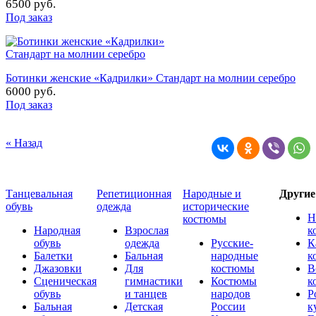
6500 руб.
Под заказ
Ботинки женские «Кадрилки» Стандарт на молнии серебро
6000 руб.
Под заказ
« Назад
Танцевальная
Репетиционная
Народные и
Други
обувь
одежда
исторические
Н
костюмы
Народная
Взрослая
к
обувь
одежда
Русские-
К
Балетки
Бальная
народные
к
Джазовки
Для
костюмы
В
Сценическая
гимнастики
Костюмы
к
обувь
и танцев
народов
Р
Бальная
Детская
России
к