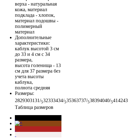
верха - натуральная
кожа, материал
подклада - хлопок,
материал подошвы -
полимерный
материал
Дополнительные
характеристики
:
каблук высотой 3 см
до 33 и 4 см с 34
размера,
высота голенища - 13
см для 37 размера без
учета высоты
каблука,
полнота средняя
Размеры
:
28
29
30
31
31/
32
33
34
34/
35
36
37
37/
38
39
40
40/
41
42
43
5
5
5
5
Таблица размеров