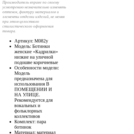
Производитель вправе по своему
усмотрению незначительно изменять
оттенок, фактуру материалов и
элементы отделки изделий, не меняя
при этом целостного
стилистического оформления
товара.
Артикул
: М082у
Модель
: Ботинки
женские «Кадрилки»
низкие на уличной
подошве коричневые
Особенности модели
:
Модель
предназначена для
использования В
ПОМЕЩЕНИИ И
НА УЛИЦЕ.
Рекомендуется для
вокальных и
фольклорных
коллективов
Комплект
: пара
ботинок
Материал
: материал