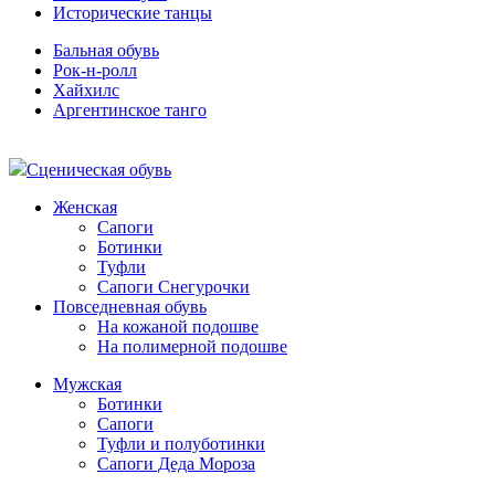
Исторические танцы
Бальная обувь
Рок-н-ролл
Хайхилс
Аргентинское танго
Сценическая обувь
Женская
Сапоги
Ботинки
Туфли
Сапоги Снегурочки
Повседневная обувь
На кожаной подошве
На полимерной подошве
Мужская
Ботинки
Сапоги
Туфли и полуботинки
Сапоги Деда Мороза