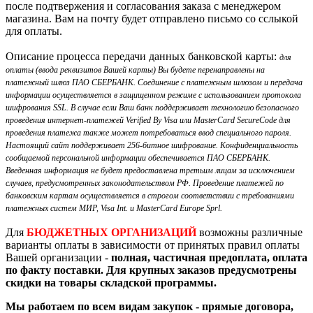
после подтвержения и согласования заказа с менеджером
магазина. Вам на почту будет отправлено письмо со сслыкой
для оплаты.
Описание процесса передачи данных банковской карты:
для
оплаты (ввода реквизитов Вашей карты) Вы будете перенаправлены на
платежный шлюз ПАО СБЕРБАНК. Соединение с платежным шлюзом и передача
информации осуществляется в защищенном режиме с использованием протокола
шифрования SSL. В случае если Ваш банк поддерживает технологию безопасного
проведения интернет-платежей Verified By Visa или MasterCard SecureCode для
проведения платежа также может потребоваться ввод специального пароля.
Настоящий сайт поддерживает 256-битное шифрование. Конфиденциальность
сообщаемой персональной информации обеспечивается ПАО СБЕРБАНК.
Введенная информация не будет предоставлена третьим лицам за исключением
случаев, предусмотренных законодательством РФ. Проведение платежей по
банковским картам осуществляется в строгом соответствии с требованиями
платежных систем МИР, Visa Int. и MasterCard Europe Sprl.
Для
БЮДЖЕТНЫХ ОРГАНИЗАЦИЙ
возможны различные
варианты оплаты в зависимости от принятых правил оплаты
Вашей организации -
полная, частичная предоплата, оплата
по факту поставки. Для крупных заказов предусмотрены
скидки на товары складской программы.
Мы работаем по всем видам закупок - прямые договора,