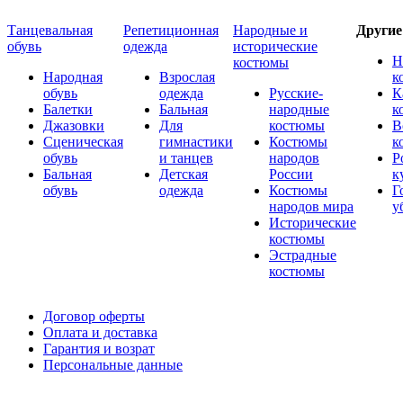
Танцевальная
Репетиционная
Народные и
Други
обувь
одежда
исторические
Н
костюмы
Народная
Взрослая
к
обувь
одежда
Русские-
К
Балетки
Бальная
народные
к
Джазовки
Для
костюмы
В
Сценическая
гимнастики
Костюмы
к
обувь
и танцев
народов
Р
Бальная
Детская
России
к
обувь
одежда
Костюмы
Г
народов мира
у
Исторические
костюмы
Эстрадные
костюмы
Договор оферты
Оплата и доставка
Гарантия и возрат
Персональные данные