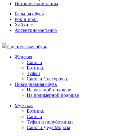
Исторические танцы
Бальная обувь
Рок-н-ролл
Хайхилс
Аргентинское танго
Сценическая обувь
Женская
Сапоги
Ботинки
Туфли
Сапоги Снегурочки
Повседневная обувь
На кожаной подошве
На полимерной подошве
Мужская
Ботинки
Сапоги
Туфли и полуботинки
Сапоги Деда Мороза