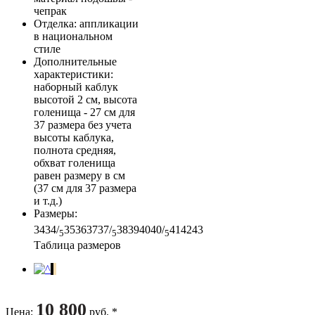
чепрак
Отделка
: аппликации
в национальном
стиле
Дополнительные
характеристики
:
наборный каблук
высотой 2 см, высота
голенища - 27 см для
37 размера без учета
высоты каблука,
полнота средняя,
обхват голенища
равен размеру в см
(37 см для 37 размера
и т.д.)
Размеры
:
34
34/
35
36
37
37/
38
39
40
40/
41
42
43
5
5
5
Таблица размеров
10 800
Цена
:
руб. *