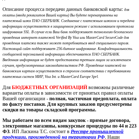
Описание процесса передачи данных банковской карты:
для
оплаты (ввода реквизитов Вашей карты) Вы будете перенаправлены на
платежный шлюз ПАО СБЕРБАНК. Соединение с платежным шлюзом и передача
информации осуществляется в защищенном режиме с использованием протокола
шифрования SSL. В случае если Ваш банк поддерживает технологию безопасного
проведения интернет-платежей Verified By Visa или MasterCard SecureCode для
проведения платежа также может потребоваться ввод специального пароля.
Настоящий сайт поддерживает 256-битное шифрование. Конфиденциальность
сообщаемой персональной информации обеспечивается ПАО СБЕРБАНК.
Введенная информация не будет предоставлена третьим лицам за исключением
случаев, предусмотренных законодательством РФ. Проведение платежей по
банковским картам осуществляется в строгом соответствии с требованиями
платежных систем МИР, Visa Int. и MasterCard Europe Sprl.
Для
БЮДЖЕТНЫХ ОРГАНИЗАЦИЙ
возможны различные
варианты оплаты в зависимости от принятых правил оплаты
Вашей организации -
полная, частичная предоплата, оплата
по факту поставки. Для крупных заказов предусмотрены
скидки на товары складской программы.
Мы работаем по всем видам закупок - прямые договора,
электронные магазины, конкурсные процедуры по 44 и 223
ФЗ
. ИП Ласкина Т.С. состоит в
Реестре промышленной
продукции, произведенной на территории РФ
. Наши