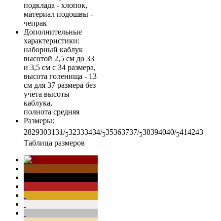
подклада - хлопок,
материал подошвы -
чепрак
Дополнительные
характеристики
:
наборный каблук
высотой 2,5 см до 33
и 3,5 см с 34 размера,
высота голенища - 13
см для 37 размера без
учета высоты
каблука,
полнота средняя
Размеры
:
28
29
30
31
31/
32
33
34
34/
35
36
37
37/
38
39
40
40/
41
42
43
5
5
5
5
Таблица размеров