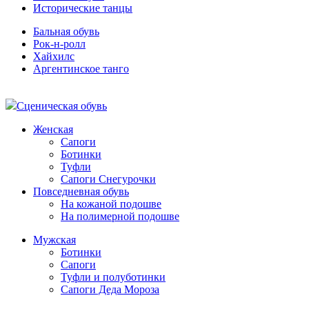
Исторические танцы
Бальная обувь
Рок-н-ролл
Хайхилс
Аргентинское танго
Сценическая обувь
Женская
Сапоги
Ботинки
Туфли
Сапоги Снегурочки
Повседневная обувь
На кожаной подошве
На полимерной подошве
Мужская
Ботинки
Сапоги
Туфли и полуботинки
Сапоги Деда Мороза