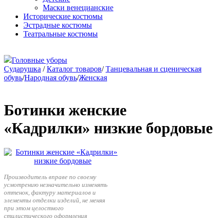
Маски венецианские
Исторические костюмы
Эстрадные костюмы
Театральные костюмы
Головные уборы
Сударушка
/
Каталог товаров
/
Танцевальная и сценическая
обувь
/
Народная обувь
/
Женская
Ботинки женские
«Кадрилки» низкие бордовые
Производитель вправе по своему
усмотрению незначительно изменять
оттенок, фактуру материалов и
элементы отделки изделий, не меняя
при этом целостного
стилистического оформления