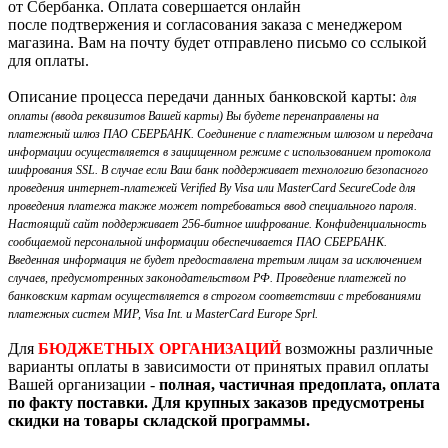
от Сбербанка. Оплата совершается онлайн
после подтвержения и согласования заказа с менеджером
магазина. Вам на почту будет отправлено письмо со сслыкой
для оплаты.
Описание процесса передачи данных банковской карты:
для
оплаты (ввода реквизитов Вашей карты) Вы будете перенаправлены на
платежный шлюз ПАО СБЕРБАНК. Соединение с платежным шлюзом и передача
информации осуществляется в защищенном режиме с использованием протокола
шифрования SSL. В случае если Ваш банк поддерживает технологию безопасного
проведения интернет-платежей Verified By Visa или MasterCard SecureCode для
проведения платежа также может потребоваться ввод специального пароля.
Настоящий сайт поддерживает 256-битное шифрование. Конфиденциальность
сообщаемой персональной информации обеспечивается ПАО СБЕРБАНК.
Введенная информация не будет предоставлена третьим лицам за исключением
случаев, предусмотренных законодательством РФ. Проведение платежей по
банковским картам осуществляется в строгом соответствии с требованиями
платежных систем МИР, Visa Int. и MasterCard Europe Sprl.
Для
БЮДЖЕТНЫХ ОРГАНИЗАЦИЙ
возможны различные
варианты оплаты в зависимости от принятых правил оплаты
Вашей организации -
полная, частичная предоплата, оплата
по факту поставки. Для крупных заказов предусмотрены
скидки на товары складской программы.