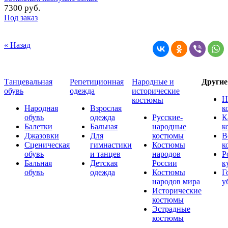
7300 руб.
Под заказ
« Назад
Танцевальная
Репетиционная
Народные и
Други
обувь
одежда
исторические
Н
костюмы
Народная
Взрослая
к
обувь
одежда
Русские-
К
Балетки
Бальная
народные
к
Джазовки
Для
костюмы
В
Сценическая
гимнастики
Костюмы
к
обувь
и танцев
народов
Р
Бальная
Детская
России
к
обувь
одежда
Костюмы
Г
народов мира
у
Исторические
костюмы
Эстрадные
костюмы